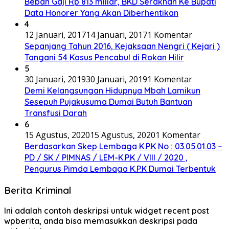
Beban Gaji Rp 813 miliar, BKD Serakhan Ke Bupati
Data Honorer Yang Akan Diberhentikan
4
12 Januari, 2017
14 Januari, 2017
1 Komentar
Sepanjang Tahun 2016, Kejaksaan Nengri ( Kejari )
Tangani 54 Kasus Pencabul di Rokan Hilir
5
30 Januari, 2019
30 Januari, 2019
1 Komentar
Demi Kelangsungan Hidupnya Mbah Lamikun
Sesepuh Pujakusuma Dumai Butuh Bantuan
Transfusi Darah
6
15 Agustus, 2020
15 Agustus, 2020
1 Komentar
Berdasarkan Skep Lembaga K.P.K No : 03.05.01.03 –
PD / SK / PIMNAS / LEM-K.P.K / VIII / 2020 ,
Pengurus Pimda Lembaga K.P.K Dumai Terbentuk
Berita Kriminal
Ini adalah contoh deskripsi untuk widget recent post
wpberita, anda bisa memasukkan deskripsi pada