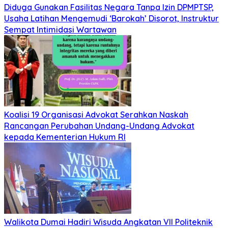
Diduga Gunakan Fasilitas Negara Tanpa Izin DPMPTSP,
Usaha Latihan Mengemudi ‘Barokah’ Disorot, Instruktur
Sempat Intimidasi Wartawan
Koalisi 19 Organisasi Advokat Serahkan Naskah
Rancangan Perubahan Undang-Undang Advokat
kepada Kementerian Hukum RI
Walikota Dumai Hadiri Wisuda Angkatan VII Politeknik