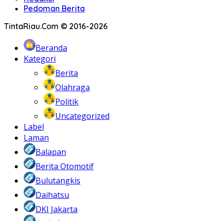
Pedoman Berita
TintaRiau.Com © 2016-2026
Beranda
Kategori
Berita
Olahraga
Politik
Uncategorized
Label
Laman
Balapan
Berita Otomotif
Bulutangkis
Daihatsu
DKI Jakarta