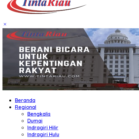
Beranda
Regional
Bengkalis
Dumai
Indragiri Hilir
Indragiri Hulu