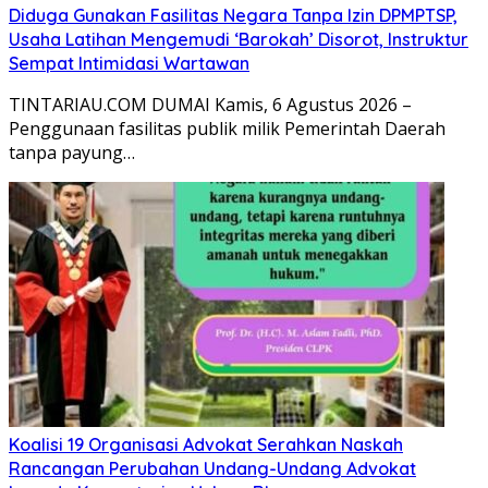
Diduga Gunakan Fasilitas Negara Tanpa Izin DPMPTSP,
Usaha Latihan Mengemudi ‘Barokah’ Disorot, Instruktur
Sempat Intimidasi Wartawan
TINTARIAU.COM DUMAI Kamis, 6 Agustus 2026 –
Penggunaan fasilitas publik milik Pemerintah Daerah
tanpa payung…
Koalisi 19 Organisasi Advokat Serahkan Naskah
Rancangan Perubahan Undang-Undang Advokat