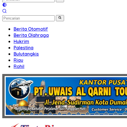
Berita Otomotif
Berita Olahraga
Hukrim
Palestina
Bulutangkis
Riau
Rohil