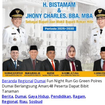
Beranda
Regional
Dumai
Fun Night Run Go Green Polres
Dumai Berlangsung Aman;48 Peserta Dapat Bibit
Tanaman
Berita
,
Dumai
,
Gaya Hidup
,
Pendidikan
,
Ragam
,
Regional
,
Riau
,
Sosbud