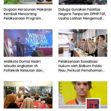
Dugaan Keracunan Makanan
Diduga Gunakan Fasilitas
Kembali Mencoreng
Negara Tanpa Izin DPMPTSP,
Pelaksanaan Program
Usaha Latihan Mengemudi
Makan Bergizi Gratis (MBG)
‘Barokah’ Disorot, Instruktur
di SPPG Sehat Sejahtera
Sempat Intimidasi Wartawan
Bersama Kota Dumai
Walikota Dumai Hadiri
Pelaksanaan Sosialisasi
Wisuda Angkatan VII
Hukum oleh Bidkum Polda
Politeknik Kelautan dan
Riau, Perkuat Pemahaman
Perikanan Dumai
Personel Polres Dumai
terhadap KUHP, KUHAP, dan
Perubahan UU Kepolisian