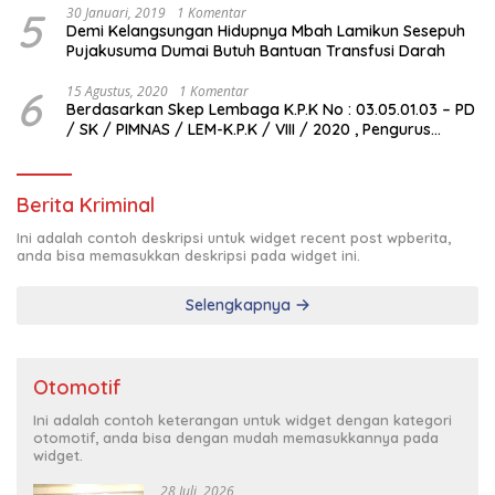
5
30 Januari, 2019
1 Komentar
Demi Kelangsungan Hidupnya Mbah Lamikun Sesepuh
Pujakusuma Dumai Butuh Bantuan Transfusi Darah
6
15 Agustus, 2020
1 Komentar
Berdasarkan Skep Lembaga K.P.K No : 03.05.01.03 – PD
/ SK / PIMNAS / LEM-K.P.K / VIII / 2020 , Pengurus
Pimda Lembaga K.P.K Dumai Terbentuk
Berita Kriminal
Ini adalah contoh deskripsi untuk widget recent post wpberita,
anda bisa memasukkan deskripsi pada widget ini.
Selengkapnya
Otomotif
Ini adalah contoh keterangan untuk widget dengan kategori
otomotif, anda bisa dengan mudah memasukkannya pada
widget.
28 Juli, 2026