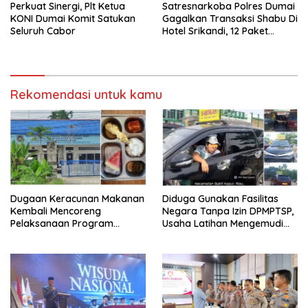
Perkuat Sinergi, Plt Ketua
Satresnarkoba Polres Dumai
KONI Dumai Komit Satukan
Gagalkan Transaksi Shabu Di
Seluruh Cabor
Hotel Srikandi, 12 Paket
Shabu Berhasil Diamankan
Rekomendasi untuk kamu
Dugaan Keracunan Makanan
Diduga Gunakan Fasilitas
Kembali Mencoreng
Negara Tanpa Izin DPMPTSP,
Pelaksanaan Program
Usaha Latihan Mengemudi
Makan Bergizi Gratis (MBG)
‘Barokah’ Disorot, Instruktur
di SPPG Sehat Sejahtera
Sempat Intimidasi Wartawan
Bersama Kota Dumai