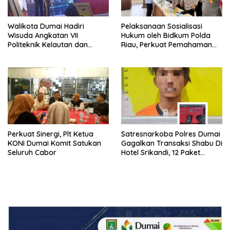
Walikota Dumai Hadiri
Pelaksanaan Sosialisasi
Wisuda Angkatan VII
Hukum oleh Bidkum Polda
Politeknik Kelautan dan
Riau, Perkuat Pemahaman
Perikanan Dumai
Personel Polres Dumai
terhadap KUHP, KUHAP, dan
Perubahan UU Kepolisian
Perkuat Sinergi, Plt Ketua
Satresnarkoba Polres Dumai
KONI Dumai Komit Satukan
Gagalkan Transaksi Shabu Di
Seluruh Cabor
Hotel Srikandi, 12 Paket
Shabu Berhasil Diamankan