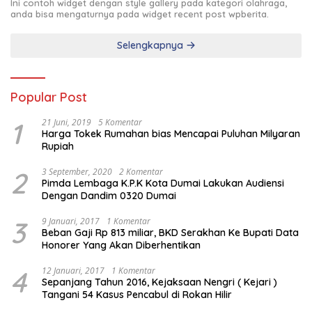
Ini contoh widget dengan style gallery pada kategori olahraga,
anda bisa mengaturnya pada widget recent post wpberita.
Selengkapnya
Popular Post
1
21 Juni, 2019
5 Komentar
Harga Tokek Rumahan bias Mencapai Puluhan Milyaran
Rupiah
2
3 September, 2020
2 Komentar
Pimda Lembaga K.P.K Kota Dumai Lakukan Audiensi
Dengan Dandim 0320 Dumai
3
9 Januari, 2017
1 Komentar
Beban Gaji Rp 813 miliar, BKD Serakhan Ke Bupati Data
Honorer Yang Akan Diberhentikan
4
12 Januari, 2017
1 Komentar
Sepanjang Tahun 2016, Kejaksaan Nengri ( Kejari )
Tangani 54 Kasus Pencabul di Rokan Hilir