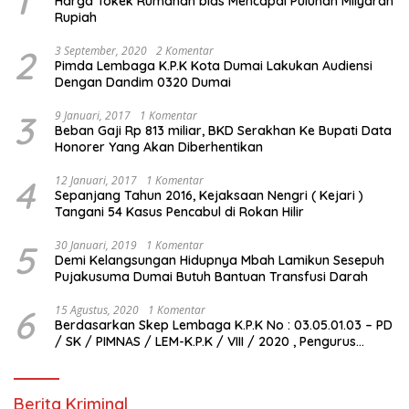
1
Harga Tokek Rumahan bias Mencapai Puluhan Milyaran
Rupiah
2
3 September, 2020
2 Komentar
Pimda Lembaga K.P.K Kota Dumai Lakukan Audiensi
Dengan Dandim 0320 Dumai
3
9 Januari, 2017
1 Komentar
Beban Gaji Rp 813 miliar, BKD Serakhan Ke Bupati Data
Honorer Yang Akan Diberhentikan
4
12 Januari, 2017
1 Komentar
Sepanjang Tahun 2016, Kejaksaan Nengri ( Kejari )
Tangani 54 Kasus Pencabul di Rokan Hilir
5
30 Januari, 2019
1 Komentar
Demi Kelangsungan Hidupnya Mbah Lamikun Sesepuh
Pujakusuma Dumai Butuh Bantuan Transfusi Darah
6
15 Agustus, 2020
1 Komentar
Berdasarkan Skep Lembaga K.P.K No : 03.05.01.03 – PD
/ SK / PIMNAS / LEM-K.P.K / VIII / 2020 , Pengurus
Pimda Lembaga K.P.K Dumai Terbentuk
Berita Kriminal