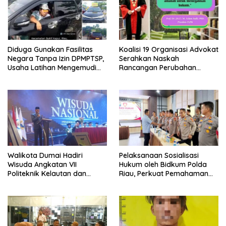
Diduga Gunakan Fasilitas
Koalisi 19 Organisasi Advokat
Negara Tanpa Izin DPMPTSP,
Serahkan Naskah
Usaha Latihan Mengemudi
Rancangan Perubahan
‘Barokah’ Disorot, Instruktur
Undang-Undang Advokat
Sempat Intimidasi Wartawan
kepada Kementerian Hukum
RI
Walikota Dumai Hadiri
Pelaksanaan Sosialisasi
Wisuda Angkatan VII
Hukum oleh Bidkum Polda
Politeknik Kelautan dan
Riau, Perkuat Pemahaman
Perikanan Dumai
Personel Polres Dumai
terhadap KUHP, KUHAP, dan
Perubahan UU Kepolisian