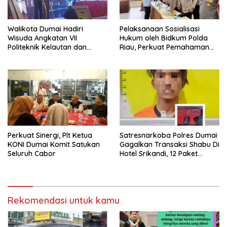
Walikota Dumai Hadiri
Pelaksanaan Sosialisasi
Wisuda Angkatan VII
Hukum oleh Bidkum Polda
Politeknik Kelautan dan
Riau, Perkuat Pemahaman
Perikanan Dumai
Personel Polres Dumai
terhadap KUHP, KUHAP, dan
Perubahan UU Kepolisian
Perkuat Sinergi, Plt Ketua
Satresnarkoba Polres Dumai
KONI Dumai Komit Satukan
Gagalkan Transaksi Shabu Di
Seluruh Cabor
Hotel Srikandi, 12 Paket
Shabu Berhasil Diamankan
Rekomendasi untuk kamu