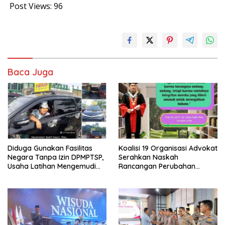
Post Views:
96
Baca Juga
Diduga Gunakan Fasilitas
Koalisi 19 Organisasi Advokat
Negara Tanpa Izin DPMPTSP,
Serahkan Naskah
Usaha Latihan Mengemudi
Rancangan Perubahan
‘Barokah’ Disorot, Instruktur
Undang-Undang Advokat
Sempat Intimidasi Wartawan
kepada Kementerian Hukum
RI