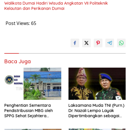
Walikota Dumai Hadiri Wisuda Angkatan VII Politeknik
Kelautan dan Perikanan Dumai
Post Views:
65
Baca Juga
Penghentian Sementara
Laksamana Muda TNI (Purn.)
Pendistribusian MBG oleh
Dr. Nazali Lempo Layak
SPPG Sehat Sejahtera
Dipertimbangkan sebagai
Bersama Pasca-Insiden
Jaksa Agung: Tegas,
Dugaan Keracunan di Dumai
Berintegritas, dan Tidak