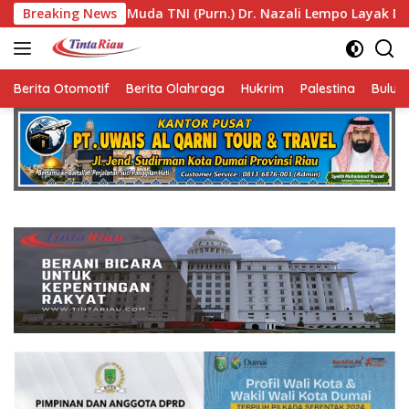
Langsung
urn.) Dr. Nazali Lempo Layak Dipertimbangkan sebagai Jaksa 
Breaking News
ke
konten
Berita Otomotif
Berita Olahraga
Hukrim
Palestina
Bulut