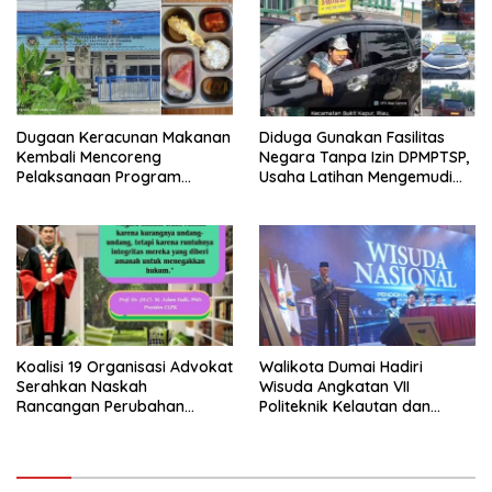
Berkompromi terhadap
Penegakan Hukum
Dugaan Keracunan Makanan
Diduga Gunakan Fasilitas
Kembali Mencoreng
Negara Tanpa Izin DPMPTSP,
Pelaksanaan Program
Usaha Latihan Mengemudi
Makan Bergizi Gratis (MBG)
‘Barokah’ Disorot, Instruktur
di SPPG Sehat Sejahtera
Sempat Intimidasi Wartawan
Bersama Kota Dumai
Koalisi 19 Organisasi Advokat
Walikota Dumai Hadiri
Serahkan Naskah
Wisuda Angkatan VII
Rancangan Perubahan
Politeknik Kelautan dan
Undang-Undang Advokat
Perikanan Dumai
kepada Kementerian Hukum
RI