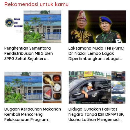
Rekomendasi untuk kamu
Penghentian Sementara
Laksamana Muda TNI (Purn.)
Pendistribusian MBG oleh
Dr. Nazali Lempo Layak
SPPG Sehat Sejahtera
Dipertimbangkan sebagai
Bersama Pasca-Insiden
Jaksa Agung: Tegas,
Dugaan Keracunan di Dumai
Berintegritas, dan Tidak
Berkompromi terhadap
Penegakan Hukum
Dugaan Keracunan Makanan
Diduga Gunakan Fasilitas
Kembali Mencoreng
Negara Tanpa Izin DPMPTSP,
Pelaksanaan Program
Usaha Latihan Mengemudi
Makan Bergizi Gratis (MBG)
‘Barokah’ Disorot, Instruktur