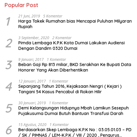
Popular Post
1
21 Juni, 2019
5 Komentar
Harga Tokek Rumahan bias Mencapai Puluhan Milyaran
Rupiah
2
3 September, 2020
2 Komentar
Pimda Lembaga K.P.K Kota Dumai Lakukan Audiensi
Dengan Dandim 0320 Dumai
3
9 Januari, 2017
1 Komentar
Beban Gaji Rp 813 miliar, BKD Serakhan Ke Bupati Data
Honorer Yang Akan Diberhentikan
4
12 Januari, 2017
1 Komentar
Sepanjang Tahun 2016, Kejaksaan Nengri ( Kejari )
Tangani 54 Kasus Pencabul di Rokan Hilir
5
30 Januari, 2019
1 Komentar
Demi Kelangsungan Hidupnya Mbah Lamikun Sesepuh
Pujakusuma Dumai Butuh Bantuan Transfusi Darah
6
15 Agustus, 2020
1 Komentar
Berdasarkan Skep Lembaga K.P.K No : 03.05.01.03 – PD
/ SK / PIMNAS / LEM-K.P.K / VIII / 2020 , Pengurus