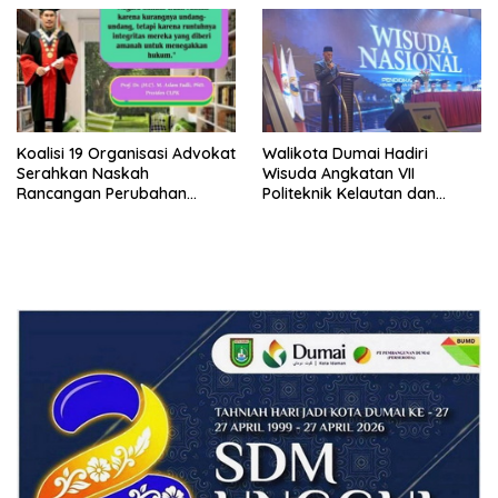
di SPPG Sehat Sejahtera
Sempat Intimidasi Wartawan
Bersama Kota Dumai
Koalisi 19 Organisasi Advokat
Walikota Dumai Hadiri
Serahkan Naskah
Wisuda Angkatan VII
Rancangan Perubahan
Politeknik Kelautan dan
Undang-Undang Advokat
Perikanan Dumai
kepada Kementerian Hukum
RI