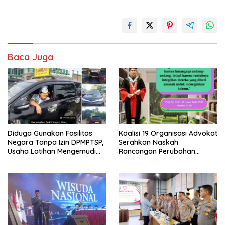
Baca Juga
Diduga Gunakan Fasilitas
Koalisi 19 Organisasi Advokat
Negara Tanpa Izin DPMPTSP,
Serahkan Naskah
Usaha Latihan Mengemudi
Rancangan Perubahan
‘Barokah’ Disorot, Instruktur
Undang-Undang Advokat
Sempat Intimidasi Wartawan
kepada Kementerian Hukum
RI