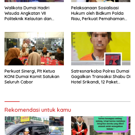
Walikota Dumai Hadiri
Pelaksanaan Sosialisasi
Wisuda Angkatan VII
Hukum oleh Bidkum Polda
Politeknik Kelautan dan
Riau, Perkuat Pemahaman
Perikanan Dumai
Personel Polres Dumai
terhadap KUHP, KUHAP, dan
Perubahan UU Kepolisian
Perkuat Sinergi, Plt Ketua
Satresnarkoba Polres Dumai
KONI Dumai Komit Satukan
Gagalkan Transaksi Shabu Di
Seluruh Cabor
Hotel Srikandi, 12 Paket
Shabu Berhasil Diamankan
Rekomendasi untuk kamu