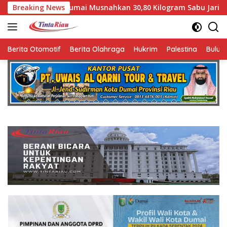
Langsung
i Musnahkan 30,80 Kilogram Sabu Jaringan Internasional, Selam
Breaking News
ke
konten
Berita Otomotif
Berita Olahraga
Hukrim
Palestina
Bulut