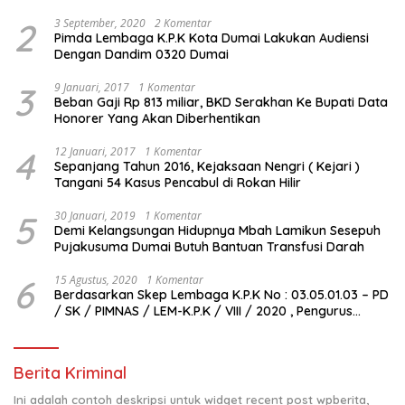
2
3 September, 2020
2 Komentar
Pimda Lembaga K.P.K Kota Dumai Lakukan Audiensi
Dengan Dandim 0320 Dumai
3
9 Januari, 2017
1 Komentar
Beban Gaji Rp 813 miliar, BKD Serakhan Ke Bupati Data
Honorer Yang Akan Diberhentikan
4
12 Januari, 2017
1 Komentar
Sepanjang Tahun 2016, Kejaksaan Nengri ( Kejari )
Tangani 54 Kasus Pencabul di Rokan Hilir
5
30 Januari, 2019
1 Komentar
Demi Kelangsungan Hidupnya Mbah Lamikun Sesepuh
Pujakusuma Dumai Butuh Bantuan Transfusi Darah
6
15 Agustus, 2020
1 Komentar
Berdasarkan Skep Lembaga K.P.K No : 03.05.01.03 – PD
/ SK / PIMNAS / LEM-K.P.K / VIII / 2020 , Pengurus
Pimda Lembaga K.P.K Dumai Terbentuk
Berita Kriminal
Ini adalah contoh deskripsi untuk widget recent post wpberita,