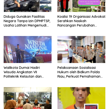
Diduga Gunakan Fasilitas
Koalisi 19 Organisasi Advokat
Negara Tanpa Izin DPMPTSP,
Serahkan Naskah
Usaha Latihan Mengemudi
Rancangan Perubahan
‘Barokah’ Disorot, Instruktur
Undang-Undang Advokat
Sempat Intimidasi Wartawan
kepada Kementerian Hukum
RI
Walikota Dumai Hadiri
Pelaksanaan Sosialisasi
Wisuda Angkatan VII
Hukum oleh Bidkum Polda
Politeknik Kelautan dan
Riau, Perkuat Pemahaman
Perikanan Dumai
Personel Polres Dumai
terhadap KUHP, KUHAP, dan
Perubahan UU Kepolisian