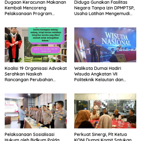
Dugaan Keracunan Makanan
Diduga Gunakan Fasilitas
Kembali Mencoreng
Negara Tanpa Izin DPMPTSP,
Pelaksanaan Program
Usaha Latihan Mengemudi
Makan Bergizi Gratis (MBG)
‘Barokah’ Disorot, Instruktur
di SPPG Sehat Sejahtera
Sempat Intimidasi Wartawan
Bersama Kota Dumai
Koalisi 19 Organisasi Advokat
Walikota Dumai Hadiri
Serahkan Naskah
Wisuda Angkatan VII
Rancangan Perubahan
Politeknik Kelautan dan
Undang-Undang Advokat
Perikanan Dumai
kepada Kementerian Hukum
RI
Pelaksanaan Sosialisasi
Perkuat Sinergi, Plt Ketua
Hukum oleh Bidkum Polda
KONI Dumai Komit Satukan