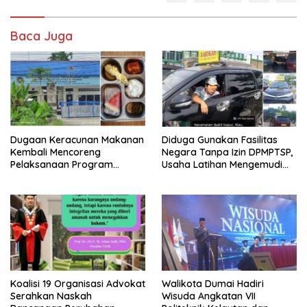
Baca Juga
Dugaan Keracunan Makanan
Diduga Gunakan Fasilitas
Kembali Mencoreng
Negara Tanpa Izin DPMPTSP,
Pelaksanaan Program
Usaha Latihan Mengemudi
Makan Bergizi Gratis (MBG)
‘Barokah’ Disorot, Instruktur
di SPPG Sehat Sejahtera
Sempat Intimidasi Wartawan
Bersama Kota Dumai
Koalisi 19 Organisasi Advokat
Walikota Dumai Hadiri
Serahkan Naskah
Wisuda Angkatan VII