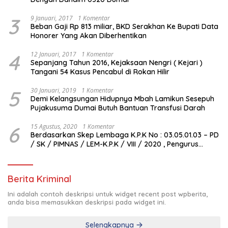
3
9 Januari, 2017
1 Komentar
Beban Gaji Rp 813 miliar, BKD Serakhan Ke Bupati Data
Honorer Yang Akan Diberhentikan
4
12 Januari, 2017
1 Komentar
Sepanjang Tahun 2016, Kejaksaan Nengri ( Kejari )
Tangani 54 Kasus Pencabul di Rokan Hilir
5
30 Januari, 2019
1 Komentar
Demi Kelangsungan Hidupnya Mbah Lamikun Sesepuh
Pujakusuma Dumai Butuh Bantuan Transfusi Darah
6
15 Agustus, 2020
1 Komentar
Berdasarkan Skep Lembaga K.P.K No : 03.05.01.03 – PD
/ SK / PIMNAS / LEM-K.P.K / VIII / 2020 , Pengurus
Pimda Lembaga K.P.K Dumai Terbentuk
Berita Kriminal
Ini adalah contoh deskripsi untuk widget recent post wpberita,
anda bisa memasukkan deskripsi pada widget ini.
Selengkapnya