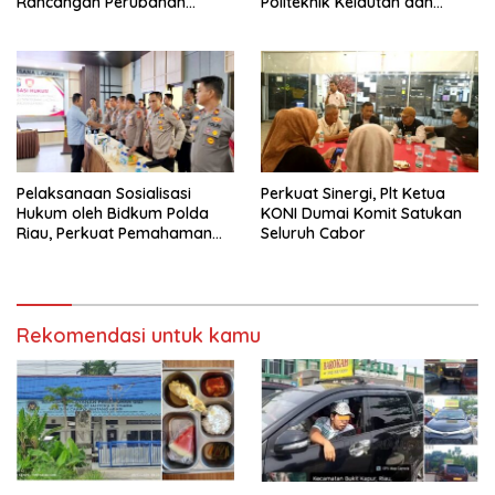
Rancangan Perubahan
Politeknik Kelautan dan
Undang-Undang Advokat
Perikanan Dumai
kepada Kementerian Hukum
RI
Pelaksanaan Sosialisasi
Perkuat Sinergi, Plt Ketua
Hukum oleh Bidkum Polda
KONI Dumai Komit Satukan
Riau, Perkuat Pemahaman
Seluruh Cabor
Personel Polres Dumai
terhadap KUHP, KUHAP, dan
Perubahan UU Kepolisian
Rekomendasi untuk kamu