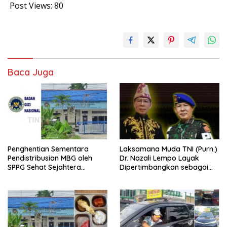
Post Views:
80
Baca Juga
Penghentian Sementara
Laksamana Muda TNI (Purn.)
Pendistribusian MBG oleh
Dr. Nazali Lempo Layak
SPPG Sehat Sejahtera
Dipertimbangkan sebagai
Bersama Pasca-Insiden
Jaksa Agung: Tegas,
Dugaan Keracunan di Dumai
Berintegritas, dan Tidak
Berkompromi terhadap
Penegakan Hukum