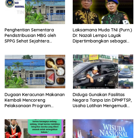
Penghentian Sementara
Laksamana Muda TNI (Purn.)
Pendistribusian MBG oleh
Dr. Nazali Lempo Layak
SPPG Sehat Sejahtera
Dipertimbangkan sebagai
Bersama Pasca-Insiden
Jaksa Agung: Tegas,
Dugaan Keracunan di Dumai
Berintegritas, dan Tidak
Berkompromi terhadap
Penegakan Hukum
Dugaan Keracunan Makanan
Diduga Gunakan Fasilitas
Kembali Mencoreng
Negara Tanpa Izin DPMPTSP,
Pelaksanaan Program
Usaha Latihan Mengemudi
Makan Bergizi Gratis (MBG)
‘Barokah’ Disorot, Instruktur
di SPPG Sehat Sejahtera
Sempat Intimidasi Wartawan
Bersama Kota Dumai