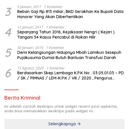
3
9 Januari, 2017
1 Komentar
Beban Gaji Rp 813 miliar, BKD Serakhan Ke Bupati Data
Honorer Yang Akan Diberhentikan
4
12 Januari, 2017
1 Komentar
Sepanjang Tahun 2016, Kejaksaan Nengri ( Kejari )
Tangani 54 Kasus Pencabul di Rokan Hilir
5
30 Januari, 2019
1 Komentar
Demi Kelangsungan Hidupnya Mbah Lamikun Sesepuh
Pujakusuma Dumai Butuh Bantuan Transfusi Darah
6
15 Agustus, 2020
1 Komentar
Berdasarkan Skep Lembaga K.P.K No : 03.05.01.03 – PD
/ SK / PIMNAS / LEM-K.P.K / VIII / 2020 , Pengurus
Pimda Lembaga K.P.K Dumai Terbentuk
Berita Kriminal
Ini adalah contoh deskripsi untuk widget recent post wpberita,
anda bisa memasukkan deskripsi pada widget ini.
Selengkapnya