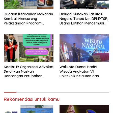
Dugaan Keracunan Makanan
Diduga Gunakan Fasilitas
Kembali Mencoreng
Negara Tanpa Izin DPMPTSP,
Pelaksanaan Program
Usaha Latihan Mengemudi
Makan Bergizi Gratis (MBG)
‘Barokah’ Disorot, Instruktur
di SPPG Sehat Sejahtera
Sempat Intimidasi Wartawan
Bersama Kota Dumai
Koalisi 19 Organisasi Advokat
Walikota Dumai Hadiri
Serahkan Naskah
Wisuda Angkatan VII
Rancangan Perubahan
Politeknik Kelautan dan
Undang-Undang Advokat
Perikanan Dumai
kepada Kementerian Hukum
RI
Rekomendasi untuk kamu