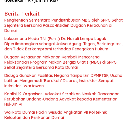
Berita Terkait
Penghentian Sementara Pendistribusian MBG oleh SPPG Sehat
Sejahtera Bersama Pasca-Insiden Dugaan Keracunan di
Dumai
Laksamana Muda TNI (Purn.) Dr. Nazali Lempo Layak
Dipertimbangkan sebagai Jaksa Agung: Tegas, Berintegritas,
dan Tidak Berkompromi terhadap Penegakan Hukum
Dugaan Keracunan Makanan Kembali Mencoreng
Pelaksanaan Program Makan Bergizi Gratis (MBG) di SPPG
Sehat Sejahtera Bersama Kota Dumai
Diduga Gunakan Fasilitas Negara Tanpa Izin DPMPTSP, Usaha
Latihan Mengemudi ‘Barokah’ Disorot, Instruktur Sempat
Intimidasi Wartawan
Koalisi 19 Organisasi Advokat Serahkan Naskah Rancangan
Perubahan Undang-Undang Advokat kepada Kementerian
Hukum RI
Walikota Dumai Hadiri Wisuda Angkatan VII Politeknik
Kelautan dan Perikanan Dumai