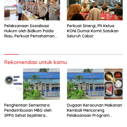
Pelaksanaan Sosialisasi
Perkuat Sinergi, Plt Ketua
Hukum oleh Bidkum Polda
KONI Dumai Komit Satukan
Riau, Perkuat Pemahaman
Seluruh Cabor
Personel Polres Dumai
terhadap KUHP, KUHAP, dan
Perubahan UU Kepolisian
Rekomendasi untuk kamu
Penghentian Sementara
Dugaan Keracunan Makanan
Pendistribusian MBG oleh
Kembali Mencoreng
SPPG Sehat Sejahtera
Pelaksanaan Program
Bersama Pasca-Insiden
Makan Bergizi Gratis (MBG)
Dugaan Keracunan di Dumai
di SPPG Sehat Sejahtera