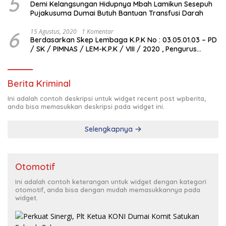
5
Demi Kelangsungan Hidupnya Mbah Lamikun Sesepuh
Pujakusuma Dumai Butuh Bantuan Transfusi Darah
6
15 Agustus, 2020
1 Komentar
Berdasarkan Skep Lembaga K.P.K No : 03.05.01.03 – PD
/ SK / PIMNAS / LEM-K.P.K / VIII / 2020 , Pengurus
Pimda Lembaga K.P.K Dumai Terbentuk
Berita Kriminal
Ini adalah contoh deskripsi untuk widget recent post wpberita,
anda bisa memasukkan deskripsi pada widget ini.
Selengkapnya
Otomotif
Ini adalah contoh keterangan untuk widget dengan kategori
otomotif, anda bisa dengan mudah memasukkannya pada
widget.