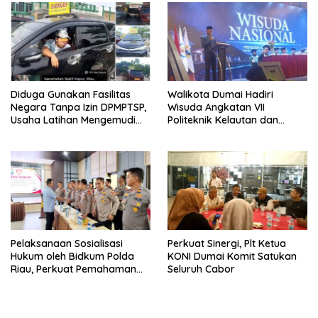
Bersama Kota Dumai
Diduga Gunakan Fasilitas
Walikota Dumai Hadiri
Negara Tanpa Izin DPMPTSP,
Wisuda Angkatan VII
Usaha Latihan Mengemudi
Politeknik Kelautan dan
‘Barokah’ Disorot, Instruktur
Perikanan Dumai
Sempat Intimidasi Wartawan
Pelaksanaan Sosialisasi
Perkuat Sinergi, Plt Ketua
Hukum oleh Bidkum Polda
KONI Dumai Komit Satukan
Riau, Perkuat Pemahaman
Seluruh Cabor
Personel Polres Dumai
terhadap KUHP, KUHAP, dan
Perubahan UU Kepolisian