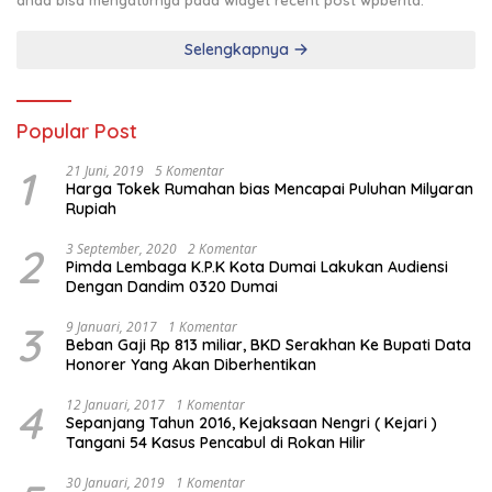
anda bisa mengaturnya pada widget recent post wpberita.
Selengkapnya
Popular Post
1
21 Juni, 2019
5 Komentar
Harga Tokek Rumahan bias Mencapai Puluhan Milyaran
Rupiah
2
3 September, 2020
2 Komentar
Pimda Lembaga K.P.K Kota Dumai Lakukan Audiensi
Dengan Dandim 0320 Dumai
3
9 Januari, 2017
1 Komentar
Beban Gaji Rp 813 miliar, BKD Serakhan Ke Bupati Data
Honorer Yang Akan Diberhentikan
4
12 Januari, 2017
1 Komentar
Sepanjang Tahun 2016, Kejaksaan Nengri ( Kejari )
Tangani 54 Kasus Pencabul di Rokan Hilir
30 Januari, 2019
1 Komentar