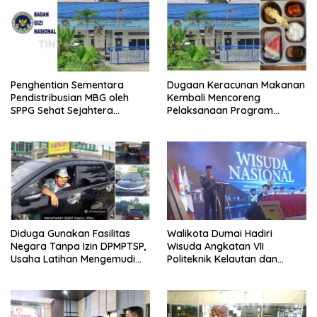
Penghentian Sementara
Dugaan Keracunan Makanan
Pendistribusian MBG oleh
Kembali Mencoreng
SPPG Sehat Sejahtera
Pelaksanaan Program
Bersama Pasca-Insiden
Makan Bergizi Gratis (MBG)
Dugaan Keracunan di Dumai
di SPPG Sehat Sejahtera
Bersama Kota Dumai
Diduga Gunakan Fasilitas
Walikota Dumai Hadiri
Negara Tanpa Izin DPMPTSP,
Wisuda Angkatan VII
Usaha Latihan Mengemudi
Politeknik Kelautan dan
‘Barokah’ Disorot, Instruktur
Perikanan Dumai
Sempat Intimidasi Wartawan