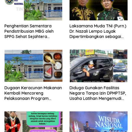
Penghentian Sementara
Laksamana Muda TNI (Purn.)
Pendistribusian MBG oleh
Dr. Nazali Lempo Layak
SPPG Sehat Sejahtera
Dipertimbangkan sebagai
Bersama Pasca-Insiden
Jaksa Agung: Tegas,
Dugaan Keracunan di Dumai
Berintegritas, dan Tidak
Berkompromi terhadap
Penegakan Hukum
Dugaan Keracunan Makanan
Diduga Gunakan Fasilitas
Kembali Mencoreng
Negara Tanpa Izin DPMPTSP,
Pelaksanaan Program
Usaha Latihan Mengemudi
Makan Bergizi Gratis (MBG)
‘Barokah’ Disorot, Instruktur
di SPPG Sehat Sejahtera
Sempat Intimidasi Wartawan
Bersama Kota Dumai