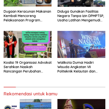
Dugaan Keracunan Makanan
Diduga Gunakan Fasilitas
Kembali Mencoreng
Negara Tanpa Izin DPMPTSP,
Pelaksanaan Program
Usaha Latihan Mengemudi
Makan Bergizi Gratis (MBG)
‘Barokah’ Disorot, Instruktur
di SPPG Sehat Sejahtera
Sempat Intimidasi Wartawan
Bersama Kota Dumai
Koalisi 19 Organisasi Advokat
Walikota Dumai Hadiri
Serahkan Naskah
Wisuda Angkatan VII
Rancangan Perubahan
Politeknik Kelautan dan
Undang-Undang Advokat
Perikanan Dumai
kepada Kementerian Hukum
RI
Rekomendasi untuk kamu