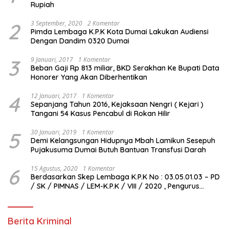
Rupiah
2
3 September, 2020
2 Komentar
Pimda Lembaga K.P.K Kota Dumai Lakukan Audiensi
Dengan Dandim 0320 Dumai
3
9 Januari, 2017
1 Komentar
Beban Gaji Rp 813 miliar, BKD Serakhan Ke Bupati Data
Honorer Yang Akan Diberhentikan
4
12 Januari, 2017
1 Komentar
Sepanjang Tahun 2016, Kejaksaan Nengri ( Kejari )
Tangani 54 Kasus Pencabul di Rokan Hilir
5
30 Januari, 2019
1 Komentar
Demi Kelangsungan Hidupnya Mbah Lamikun Sesepuh
Pujakusuma Dumai Butuh Bantuan Transfusi Darah
6
15 Agustus, 2020
1 Komentar
Berdasarkan Skep Lembaga K.P.K No : 03.05.01.03 – PD
/ SK / PIMNAS / LEM-K.P.K / VIII / 2020 , Pengurus
Pimda Lembaga K.P.K Dumai Terbentuk
Berita Kriminal