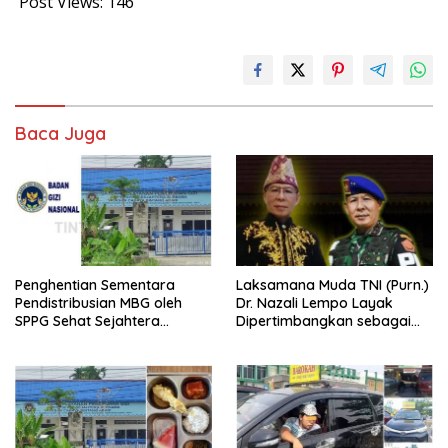
Post Views:
146
Baca Juga
Penghentian Sementara
Laksamana Muda TNI (Purn.)
Pendistribusian MBG oleh
Dr. Nazali Lempo Layak
SPPG Sehat Sejahtera
Dipertimbangkan sebagai
Bersama Pasca-Insiden
Jaksa Agung: Tegas,
Dugaan Keracunan di Dumai
Berintegritas, dan Tidak
Berkompromi terhadap
Penegakan Hukum