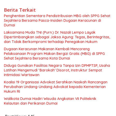
Berita Terkait
Penghentian Sementara Pendistribusian MBG oleh SPPG Sehat
Sejahtera Bersama Pasca-Insiden Dugaan Keracunan di
Dumai
Laksamana Muda TNI (Purn.) Dr. Nazali Lempo Layak
Dipertimbangkan sebagai Jaksa Agung: Tegas, Berintegritas,
dan Tidak Berkompromi terhadap Penegakan Hukum
Dugaan Keracunan Makanan Kembali Mencoreng
Pelaksanaan Program Makan Bergizi Gratis (MBG) di SPPG
Sehat Sejahtera Bersama Kota Dumai
Diduga Gunakan Fasilitas Negara Tanpa Izin DPMPTSP, Usaha
Latihan Mengemudi ‘Barokah’ Disorot, Instruktur Sempat
Intimidasi Wartawan
Koalisi 19 Organisasi Advokat Serahkan Naskah Rancangan
Perubahan Undang-Undang Advokat kepada Kementerian
Hukum RI
Walikota Dumai Hadiri Wisuda Angkatan VII Politeknik
Kelautan dan Perikanan Dumai