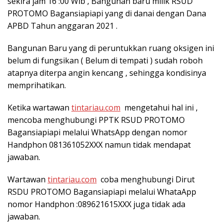
sekira jam 16 :00 Wib , Bangunan baru milik RSUD
PROTOMO Bagansiapiapi yang di danai dengan Dana
APBD Tahun anggaran 2021 .
Bangunan Baru yang di peruntukkan ruang oksigen ini
belum di fungsikan ( Belum di tempati ) sudah roboh
atapnya diterpa angin kencang , sehingga kondisinya
memprihatikan.
Ketika wartawan
tintariau.com
mengetahui hal ini ,
mencoba menghubungi PPTK RSUD PROTOMO
Bagansiapiapi melalui WhatsApp dengan nomor
Handphon 081361052XXX namun tidak mendapat
jawaban.
Wartawan
tintariau.com
coba menghubungi Dirut
RSDU PROTOMO Bagansiapiapi melalui WhataApp
nomor Handphon :089621615XXX juga tidak ada
jawaban.