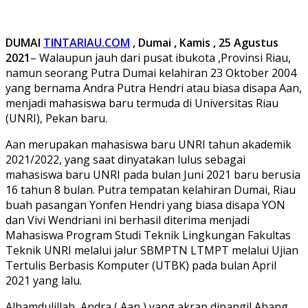
DUMAI
TINTARIAU.COM
, Dumai ,
Kamis , 25 Agu
stus
2021
– Walaupun jauh dari pusat ibukota ,Provinsi Riau,
namun seorang Putra Dumai kelahiran 23 Oktober 2004
yang bernama Andra Putra Hendri atau biasa disapa Aan,
menjadi mahasiswa baru termuda di Universitas Riau
(UNRI), Pekan baru.
Aan merupakan mahasiswa baru UNRI tahun akademik
2021/2022, yang saat dinyatakan lulus sebagai
mahasiswa baru UNRI pada bulan Juni 2021 baru berusia
16 tahun 8 bulan. Putra tempatan kelahiran Dumai, Riau
buah pasangan Yonfen Hendri yang biasa disapa YON
dan Vivi Wendriani ini berhasil diterima menjadi
Mahasiswa Program Studi Teknik Lingkungan Fakultas
Teknik UNRI melalui jalur SBMPTN LTMPT melalui Ujian
Tertulis Berbasis Komputer (UTBK) pada bulan April
2021 yang lalu.
Alhamdulillah, Andra ( Aan ) yang akrap dipangil Abang ,