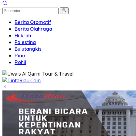
Berita Otomotif
Berita Olahraga
Hukrim
Palestina
Bulutangkis
Riau
Rohil