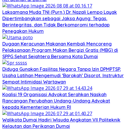
Laksamana Muda TNI (Purn.) Dr. Nazali Lempo Layak
Dipertimbangkan sebagai Jaksa Agung: Tegas,
Berintegritas, dan Tidak Berkompromi terhadap
Penegakan Hukum
Dugaan Keracunan Makanan Kembali Mencoreng
Pelaksanaan Program Makan Bergizi Gratis (MBG) di
SPPG Sehat Sejahtera Bersama Kota Dumai
Diduga Gunakan Fasilitas Negara Tanpa Izin DPMPTSP,
Usaha Latihan Mengemudi ‘Barokah’ Disorot, Instruktur
Sempat Intimidasi Wartawan
Koalisi 19 Organisasi Advokat Serahkan Naskah
Rancangan Perubahan Undang-Undang Advokat
kepada Kementerian Hukum RI
Walikota Dumai Hadiri Wisuda Angkatan VII Politeknik
Kelautan dan Perikanan Dumai