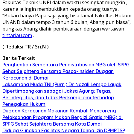
Fakultas Teknik UNRI dalam waktu sesingkat mungkin ,
karena ia ingin membuktikan kepada orang tuanya,
“Bukan hanya Papa saja yang bisa tamat Fakultas Hukum
UNAND dalam tempo 3 tahun 6 bulan, Abang pun biasa”,
pungkas Abang diahir pembicaraan dengan wartawan
tintariau.com
.
( Redaksi TR / Sri.N )
Berita Terkait
Penghentian Sementara Pendistribusian MBG oleh SPPG
Sehat Sejahtera Bersama Pasca-Insiden Dugaan
Keracunan di Dumai
Laksamana Muda TNI (Purn.) Dr. Nazali Lempo Layak
Dipertimbangkan sebagai Jaksa Agung: Tegas,
Berintegritas, dan Tidak Berkompromi terhadap
Penegakan Hukum
Dugaan Keracunan Makanan Kembali Mencoreng
Pelaksanaan Program Makan Bergizi Gratis (MBG) di
SPPG Sehat Sejahtera Bersama Kota Dumai
Diduga Gunakan Fasilitas Negara Tanpa Izin DPMPTSP,