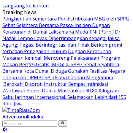
Langsung ke konten
Breaking News
Penghentian Sementara Pendistribusian MBG oleh SPPG
Sehat Sejahtera Bersama Pasca-Insiden Dugaan
Keracunan di Dumai
Laksamana Muda TNI (Purn.) Dr.
Nazali Lempo Layak Dipertimbangkan sebagai Jaksa
Agung: Tegas, Berintegritas, dan Tidak Berkompromi
terhadap Penegakan Hukum
Dugaan Keracunan
Makanan Kembali Mencoreng Pelaksanaan Program
Makan Bergizi Gratis (MBG) di SPPG Sehat Sejahtera
Bersama Kota Dumai
Diduga Gunakan Fasilitas Negara
Tanpa Izin DPMPTSP, Usaha Latihan Mengemudi
‘Barokah’ Disorot, Instruktur Sempat Intimidasi
Wartawan
Polres Dumai Musnahkan 30,80 Kilogram
Sabu Jaringan Internasional, Selamatkan Lebih dari 155
Ribu Jiwa
Advertorial
Indeks