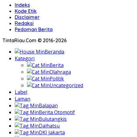
Indeks
Kode Etik
Disclaimer
Redaksi
Pedoman Berita
TintaRiau.Com © 2016-2026
Beranda
Kategori
Berita
Olahraga
Politik
Uncategorized
Label
Laman
Balapan
Berita Otomotif
Bulutangkis
Daihatsu
DKI Jakarta