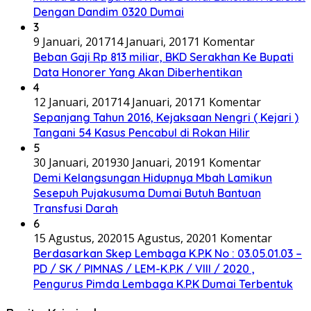
Dengan Dandim 0320 Dumai
3
9 Januari, 2017
14 Januari, 2017
1 Komentar
Beban Gaji Rp 813 miliar, BKD Serakhan Ke Bupati
Data Honorer Yang Akan Diberhentikan
4
12 Januari, 2017
14 Januari, 2017
1 Komentar
Sepanjang Tahun 2016, Kejaksaan Nengri ( Kejari )
Tangani 54 Kasus Pencabul di Rokan Hilir
5
30 Januari, 2019
30 Januari, 2019
1 Komentar
Demi Kelangsungan Hidupnya Mbah Lamikun
Sesepuh Pujakusuma Dumai Butuh Bantuan
Transfusi Darah
6
15 Agustus, 2020
15 Agustus, 2020
1 Komentar
Berdasarkan Skep Lembaga K.P.K No : 03.05.01.03 –
PD / SK / PIMNAS / LEM-K.P.K / VIII / 2020 ,
Pengurus Pimda Lembaga K.P.K Dumai Terbentuk