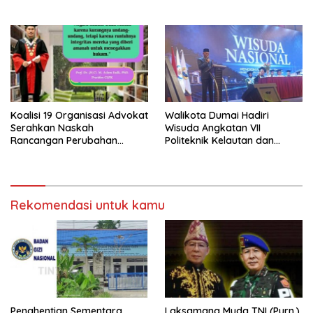
Makan Bergizi Gratis (MBG)
‘Barokah’ Disorot, Instruktur
di SPPG Sehat Sejahtera
Sempat Intimidasi Wartawan
Bersama Kota Dumai
Koalisi 19 Organisasi Advokat
Walikota Dumai Hadiri
Serahkan Naskah
Wisuda Angkatan VII
Rancangan Perubahan
Politeknik Kelautan dan
Undang-Undang Advokat
Perikanan Dumai
kepada Kementerian Hukum
RI
Rekomendasi untuk kamu
Penghentian Sementara
Laksamana Muda TNI (Purn.)