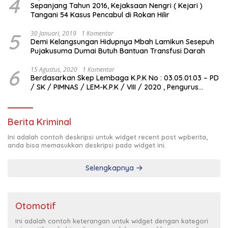
4
Sepanjang Tahun 2016, Kejaksaan Nengri ( Kejari )
Tangani 54 Kasus Pencabul di Rokan Hilir
5
30 Januari, 2019
1 Komentar
Demi Kelangsungan Hidupnya Mbah Lamikun Sesepuh
Pujakusuma Dumai Butuh Bantuan Transfusi Darah
6
15 Agustus, 2020
1 Komentar
Berdasarkan Skep Lembaga K.P.K No : 03.05.01.03 – PD
/ SK / PIMNAS / LEM-K.P.K / VIII / 2020 , Pengurus
Pimda Lembaga K.P.K Dumai Terbentuk
Berita Kriminal
Ini adalah contoh deskripsi untuk widget recent post wpberita,
anda bisa memasukkan deskripsi pada widget ini.
Selengkapnya
Otomotif
Ini adalah contoh keterangan untuk widget dengan kategori