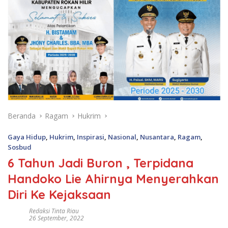
Beranda
Ragam
Hukrim
Gaya Hidup
,
Hukrim
,
Inspirasi
,
Nasional
,
Nusantara
,
Ragam
,
Sosbud
6 Tahun Jadi Buron , Terpidana
Handoko Lie Ahirnya Menyerahkan
Diri Ke Kejaksaan
Redaksi Tinta Riau
26 September, 2022