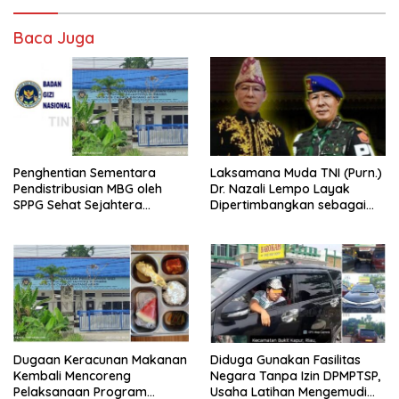
Baca Juga
Penghentian Sementara
Laksamana Muda TNI (Purn.)
Pendistribusian MBG oleh
Dr. Nazali Lempo Layak
SPPG Sehat Sejahtera
Dipertimbangkan sebagai
Bersama Pasca-Insiden
Jaksa Agung: Tegas,
Dugaan Keracunan di Dumai
Berintegritas, dan Tidak
Berkompromi terhadap
Penegakan Hukum
Dugaan Keracunan Makanan
Diduga Gunakan Fasilitas
Kembali Mencoreng
Negara Tanpa Izin DPMPTSP,
Pelaksanaan Program
Usaha Latihan Mengemudi