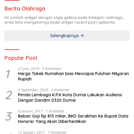
Berita Olahraga
Ini contoh widget dengan style gallery pada kategori olahraga,
anda bisa mengaturnya pada widget recent post wpberita.
Selengkapnya
Popular Post
1
21 Juni, 2019
5 Komentar
Harga Tokek Rumahan bias Mencapai Puluhan Milyaran
Rupiah
2
3 September, 2020
2 Komentar
Pimda Lembaga K.P.K Kota Dumai Lakukan Audiensi
Dengan Dandim 0320 Dumai
3
9 Januari, 2017
1 Komentar
Beban Gaji Rp 813 miliar, BKD Serakhan Ke Bupati Data
Honorer Yang Akan Diberhentikan
12 Januari, 2017
1 Komentar