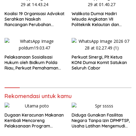
Koalisi 19 Organisasi Advokat
Walikota Dumai Hadiri
Serahkan Naskah
Wisuda Angkatan VII
Rancangan Perubahan
Politeknik Kelautan dan
Undang-Undang Advokat
Perikanan Dumai
kepada Kementerian Hukum
RI
Pelaksanaan Sosialisasi
Perkuat Sinergi, Plt Ketua
Hukum oleh Bidkum Polda
KONI Dumai Komit Satukan
Riau, Perkuat Pemahaman
Seluruh Cabor
Personel Polres Dumai
terhadap KUHP, KUHAP, dan
Perubahan UU Kepolisian
Rekomendasi untuk kamu
Dugaan Keracunan Makanan
Diduga Gunakan Fasilitas
Kembali Mencoreng
Negara Tanpa Izin DPMPTSP,
Pelaksanaan Program
Usaha Latihan Mengemudi
Makan Bergizi Gratis (MBG)
‘Barokah’ Disorot, Instruktur