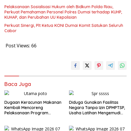
Pelaksanaan Sosialisasi Hukum oleh Bidkum Polda Riau,
Perkuat Pemahaman Personel Polres Dumai terhadap KUHP,
KUHAP, dan Perubahan UU Kepolisian
Perkuat Sinergi, Plt Ketua KONI Dumai Komit Satukan Seluruh
Cabor
Post Views:
66
Baca Juga
Dugaan Keracunan Makanan
Diduga Gunakan Fasilitas
Kembali Mencoreng
Negara Tanpa Izin DPMPTSP,
Pelaksanaan Program
Usaha Latihan Mengemudi
Makan Bergizi Gratis (MBG)
‘Barokah’ Disorot, Instruktur
di SPPG Sehat Sejahtera
Sempat Intimidasi Wartawan
Bersama Kota Dumai