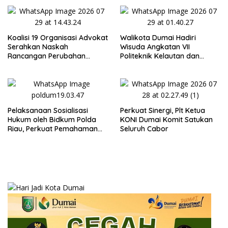
di SPPG Sehat Sejahtera
Sempat Intimidasi Wartawan
Bersama Kota Dumai
Koalisi 19 Organisasi Advokat
Walikota Dumai Hadiri
Serahkan Naskah
Wisuda Angkatan VII
Rancangan Perubahan
Politeknik Kelautan dan
Undang-Undang Advokat
Perikanan Dumai
kepada Kementerian Hukum
RI
Pelaksanaan Sosialisasi
Perkuat Sinergi, Plt Ketua
Hukum oleh Bidkum Polda
KONI Dumai Komit Satukan
Riau, Perkuat Pemahaman
Seluruh Cabor
Personel Polres Dumai
terhadap KUHP, KUHAP, dan
Perubahan UU Kepolisian