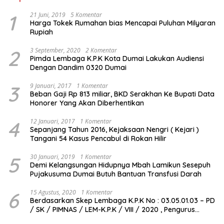
1
21 Juni, 2019
5 Komentar
Harga Tokek Rumahan bias Mencapai Puluhan Milyaran
Rupiah
2
3 September, 2020
2 Komentar
Pimda Lembaga K.P.K Kota Dumai Lakukan Audiensi
Dengan Dandim 0320 Dumai
3
9 Januari, 2017
1 Komentar
Beban Gaji Rp 813 miliar, BKD Serakhan Ke Bupati Data
Honorer Yang Akan Diberhentikan
4
12 Januari, 2017
1 Komentar
Sepanjang Tahun 2016, Kejaksaan Nengri ( Kejari )
Tangani 54 Kasus Pencabul di Rokan Hilir
5
30 Januari, 2019
1 Komentar
Demi Kelangsungan Hidupnya Mbah Lamikun Sesepuh
Pujakusuma Dumai Butuh Bantuan Transfusi Darah
6
15 Agustus, 2020
1 Komentar
Berdasarkan Skep Lembaga K.P.K No : 03.05.01.03 – PD
/ SK / PIMNAS / LEM-K.P.K / VIII / 2020 , Pengurus
Pimda Lembaga K.P.K Dumai Terbentuk