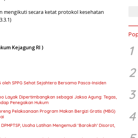
n mengikuti secara ketat protokol kesehatan
.3.1)
Pop
1
enkum Kejagung RI )
2
 oleh SPPG Sehat Sejahtera Bersama Pasca-Insiden
3
mpo Layak Dipertimbangkan sebagai Jaksa Agung: Tegas,
rhadap Penegakan Hukum
4
eng Pelaksanaan Program Makan Bergizi Gratis (MBG)
ai
n DPMPTSP, Usaha Latihan Mengemudi ‘Barokah’ Disorot,
5