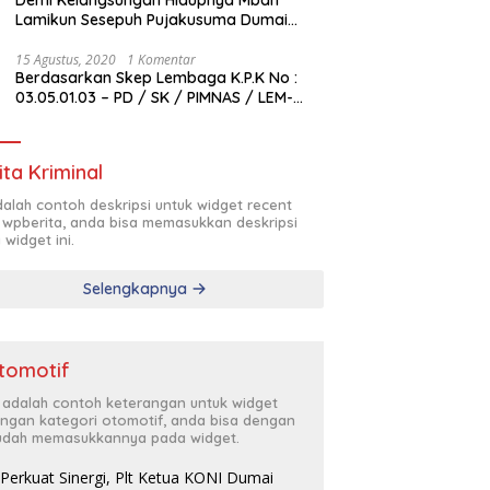
Lamikun Sesepuh Pujakusuma Dumai
Butuh Bantuan Transfusi Darah
15 Agustus, 2020
1 Komentar
Berdasarkan Skep Lembaga K.P.K No :
03.05.01.03 – PD / SK / PIMNAS / LEM-
K.P.K / VIII / 2020 , Pengurus Pimda
Lembaga K.P.K Dumai Terbentuk
ita Kriminal
adalah contoh deskripsi untuk widget recent
 wpberita, anda bisa memasukkan deskripsi
 widget ini.
Selengkapnya
tomotif
i adalah contoh keterangan untuk widget
ngan kategori otomotif, anda bisa dengan
dah memasukkannya pada widget.