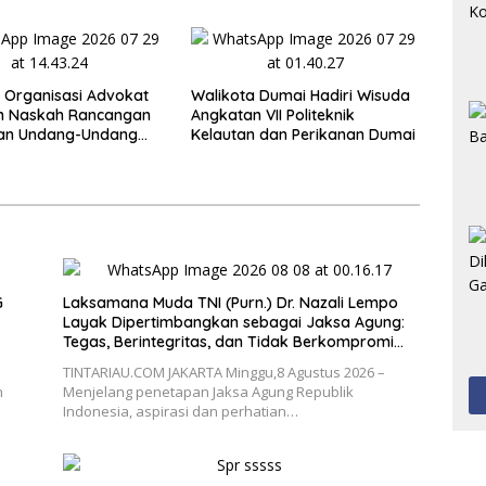
19 Organisasi Advokat
Walikota Dumai Hadiri Wisuda
n Naskah Rancangan
Angkatan VII Politeknik
an Undang-Undang
Kelautan dan Perikanan Dumai
 kepada Kementerian
I
G
Laksamana Muda TNI (Purn.) Dr. Nazali Lempo
Layak Dipertimbangkan sebagai Jaksa Agung:
Tegas, Berintegritas, dan Tidak Berkompromi
terhadap Penegakan Hukum
TINTARIAU.COM JAKARTA Minggu,8 Agustus 2026 –
n
Menjelang penetapan Jaksa Agung Republik
Indonesia, aspirasi dan perhatian…