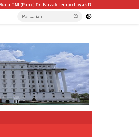
po Layak Dipertimbangkan sebagai Jaksa Agung: Tegas, Berin