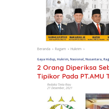
Beranda
Ragam
Hukrim
Gaya Hidup
,
Hukrim
,
Nasional
,
Nusantara
,
Ra
2 Orang Diperiksa Seb
Tipikor Pada PT.AMU
Redaksi Tinta Riau
21 Desember, 2021