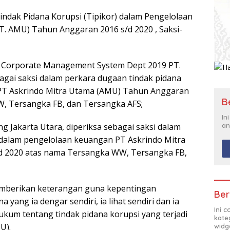
ndak Pidana Korupsi (Tipikor) dalam Pengelolaan
T. AMU) Tahun Anggaran 2016 s/d 2020 , Saksi-
 Corporate Management System Dept 2019 PT.
agai saksi dalam perkara dugaan tindak pidana
PT Askrindo Mitra Utama (AMU) Tahun Anggaran
B
, Tersangka FB, dan Tersangka AFS;
In
an
g Jakarta Utara, diperiksa sebagai saksi dalam
 dalam pengelolaan keuangan PT Askrindo Mitra
d 2020 atas nama Tersangka WW, Tersangka FB,
emberikan keterangan guna kepentingan
Ber
 yang ia dengar sendiri, ia lihat sendiri dan ia
Ini 
kum tentang tindak pidana korupsi yang terjadi
kate
U).
widg