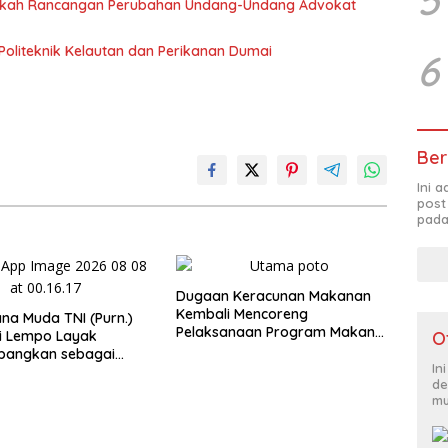
Naskah Rancangan Perubahan Undang-Undang Advokat
Politeknik Kelautan dan Perikanan Dumai
6
Ber
Ini 
post
pada
Dugaan Keracunan Makanan
Kembali Mencoreng
a Muda TNI (Purn.)
Pelaksanaan Program Makan
O
li Lempo Layak
Bergizi Gratis (MBG) di SPPG
mbangkan sebagai
Sehat Sejahtera Bersama Kota
In
ung: Tegas,
de
Dumai
ritas, dan Tidak
mu
romi terhadap
an Hukum