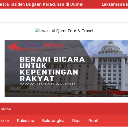
n di Dumai
Laksamana Muda TNI (Purn.) Dr. Nazali Lem
Indeks
ukrim
Palestina
Bulutangkis
Riau
Rohil