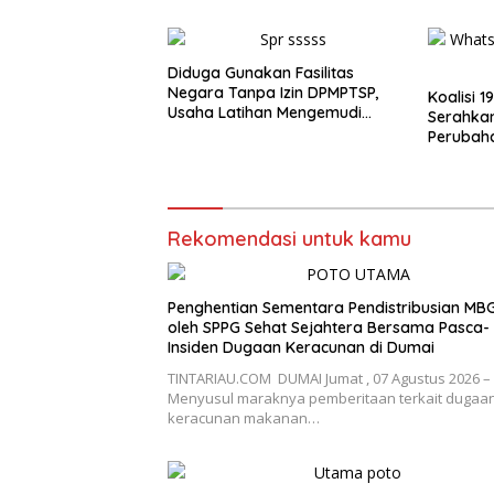
Keracunan di Dumai
Diduga Gunakan Fasilitas
Negara Tanpa Izin DPMPTSP,
Koalisi 
Usaha Latihan Mengemudi
Serahka
‘Barokah’ Disorot, Instruktur
Perubah
Sempat Intimidasi Wartawan
Advokat
Hukum R
Rekomendasi untuk kamu
Penghentian Sementara Pendistribusian MB
oleh SPPG Sehat Sejahtera Bersama Pasca-
Insiden Dugaan Keracunan di Dumai
TINTARIAU.COM DUMAI Jumat , 07 Agustus 2026 –
Menyusul maraknya pemberitaan terkait dugaa
keracunan makanan…