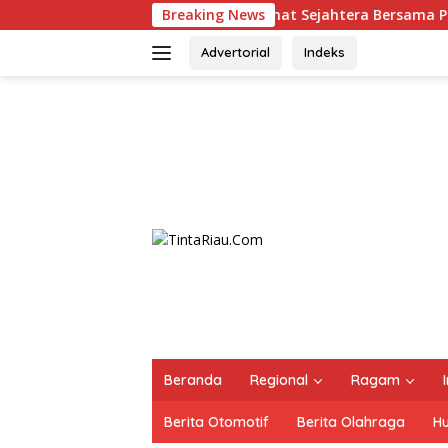
Langsung
SPPG Sehat Sejahtera Bersama Pasca-Insiden Dugaan Keracuna
Breaking News
ke
konten
Advertorial
Indeks
Beranda
Regional
Ragam
Berita Otomotif
Berita Olahraga
H