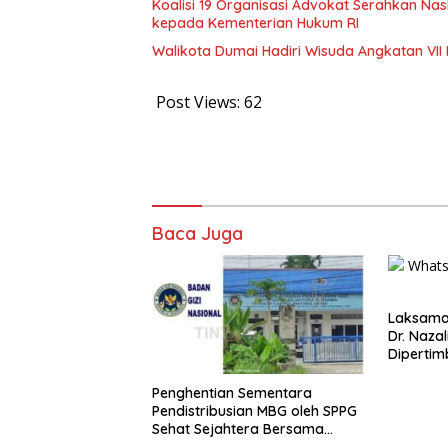
Koalisi 19 Organisasi Advokat Serahkan 
kepada Kementerian Hukum RI
Walikota Dumai Hadiri Wisuda Angkatan VII 
Post Views:
62
Baca Juga
Laksaman
Dr. Naza
Diperti
Jaksa Ag
Berinteg
Penghentian Sementara
Berkomp
Pendistribusian MBG oleh SPPG
Penegak
Sehat Sejahtera Bersama
Pasca-Insiden Dugaan