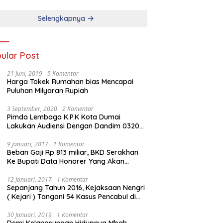
Selengkapnya
ular Post
21 Juni, 2019
5 Komentar
Harga Tokek Rumahan bias Mencapai
Puluhan Milyaran Rupiah
3 September, 2020
2 Komentar
Pimda Lembaga K.P.K Kota Dumai
Lakukan Audiensi Dengan Dandim 0320
Dumai
9 Januari, 2017
1 Komentar
Beban Gaji Rp 813 miliar, BKD Serakhan
Ke Bupati Data Honorer Yang Akan
Diberhentikan
12 Januari, 2017
1 Komentar
Sepanjang Tahun 2016, Kejaksaan Nengri
( Kejari ) Tangani 54 Kasus Pencabul di
Rokan Hilir
30 Januari, 2019
1 Komentar
Demi Kelangsungan Hidupnya Mbah