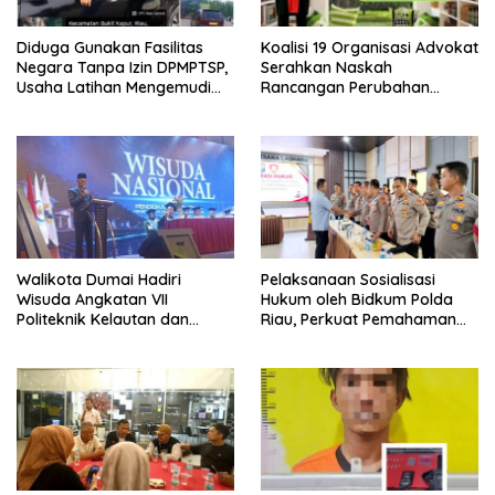
Diduga Gunakan Fasilitas
Koalisi 19 Organisasi Advokat
Negara Tanpa Izin DPMPTSP,
Serahkan Naskah
Usaha Latihan Mengemudi
Rancangan Perubahan
‘Barokah’ Disorot, Instruktur
Undang-Undang Advokat
Sempat Intimidasi Wartawan
kepada Kementerian Hukum
RI
Walikota Dumai Hadiri
Pelaksanaan Sosialisasi
Wisuda Angkatan VII
Hukum oleh Bidkum Polda
Politeknik Kelautan dan
Riau, Perkuat Pemahaman
Perikanan Dumai
Personel Polres Dumai
terhadap KUHP, KUHAP, dan
Perubahan UU Kepolisian