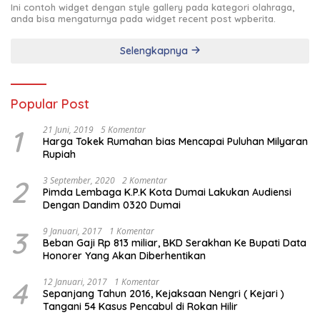
Ini contoh widget dengan style gallery pada kategori olahraga,
anda bisa mengaturnya pada widget recent post wpberita.
Selengkapnya
Popular Post
1
21 Juni, 2019
5 Komentar
Harga Tokek Rumahan bias Mencapai Puluhan Milyaran
Rupiah
2
3 September, 2020
2 Komentar
Pimda Lembaga K.P.K Kota Dumai Lakukan Audiensi
Dengan Dandim 0320 Dumai
3
9 Januari, 2017
1 Komentar
Beban Gaji Rp 813 miliar, BKD Serakhan Ke Bupati Data
Honorer Yang Akan Diberhentikan
4
12 Januari, 2017
1 Komentar
Sepanjang Tahun 2016, Kejaksaan Nengri ( Kejari )
Tangani 54 Kasus Pencabul di Rokan Hilir