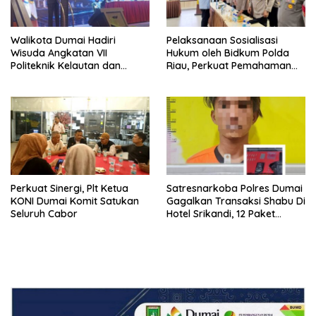
Walikota Dumai Hadiri
Pelaksanaan Sosialisasi
Wisuda Angkatan VII
Hukum oleh Bidkum Polda
Politeknik Kelautan dan
Riau, Perkuat Pemahaman
Perikanan Dumai
Personel Polres Dumai
terhadap KUHP, KUHAP, dan
Perubahan UU Kepolisian
Perkuat Sinergi, Plt Ketua
Satresnarkoba Polres Dumai
KONI Dumai Komit Satukan
Gagalkan Transaksi Shabu Di
Seluruh Cabor
Hotel Srikandi, 12 Paket
Shabu Berhasil Diamankan