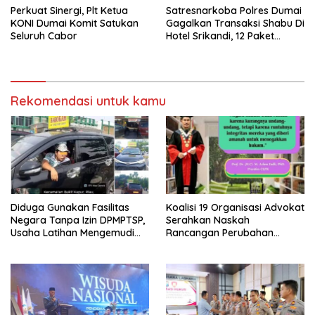
Perkuat Sinergi, Plt Ketua
Satresnarkoba Polres Dumai
KONI Dumai Komit Satukan
Gagalkan Transaksi Shabu Di
Seluruh Cabor
Hotel Srikandi, 12 Paket
Shabu Berhasil Diamankan
Rekomendasi untuk kamu
Diduga Gunakan Fasilitas
Koalisi 19 Organisasi Advokat
Negara Tanpa Izin DPMPTSP,
Serahkan Naskah
Usaha Latihan Mengemudi
Rancangan Perubahan
‘Barokah’ Disorot, Instruktur
Undang-Undang Advokat
Sempat Intimidasi Wartawan
kepada Kementerian Hukum
RI