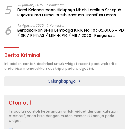
5
30 Januari, 2019
1 Komentar
Demi Kelangsungan Hidupnya Mbah Lamikun Sesepuh
Pujakusuma Dumai Butuh Bantuan Transfusi Darah
6
15 Agustus, 2020
1 Komentar
Berdasarkan Skep Lembaga K.P.K No : 03.05.01.03 – PD
/ SK / PIMNAS / LEM-K.P.K / VIII / 2020 , Pengurus
Pimda Lembaga K.P.K Dumai Terbentuk
Berita Kriminal
Ini adalah contoh deskripsi untuk widget recent post wpberita,
anda bisa memasukkan deskripsi pada widget ini.
Selengkapnya
Otomotif
Ini adalah contoh keterangan untuk widget dengan kategori
otomotif, anda bisa dengan mudah memasukkannya pada
widget.