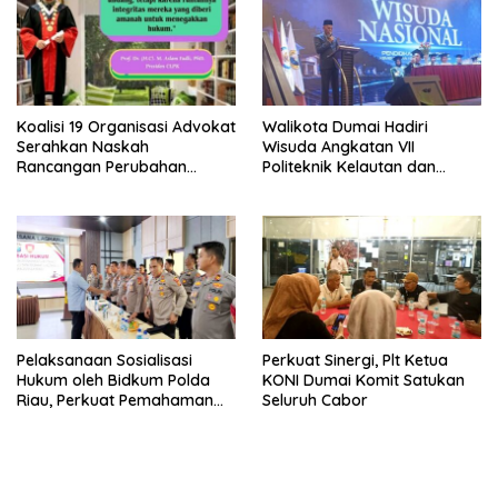
Koalisi 19 Organisasi Advokat
Walikota Dumai Hadiri
Serahkan Naskah
Wisuda Angkatan VII
Rancangan Perubahan
Politeknik Kelautan dan
Undang-Undang Advokat
Perikanan Dumai
kepada Kementerian Hukum
RI
Pelaksanaan Sosialisasi
Perkuat Sinergi, Plt Ketua
Hukum oleh Bidkum Polda
KONI Dumai Komit Satukan
Riau, Perkuat Pemahaman
Seluruh Cabor
Personel Polres Dumai
terhadap KUHP, KUHAP, dan
Perubahan UU Kepolisian