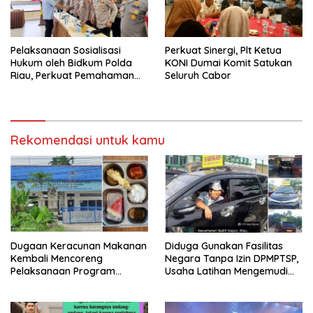
Pelaksanaan Sosialisasi
Perkuat Sinergi, Plt Ketua
Hukum oleh Bidkum Polda
KONI Dumai Komit Satukan
Riau, Perkuat Pemahaman
Seluruh Cabor
Personel Polres Dumai
terhadap KUHP, KUHAP, dan
Perubahan UU Kepolisian
Rekomendasi untuk kamu
Dugaan Keracunan Makanan
Diduga Gunakan Fasilitas
Kembali Mencoreng
Negara Tanpa Izin DPMPTSP,
Pelaksanaan Program
Usaha Latihan Mengemudi
Makan Bergizi Gratis (MBG)
‘Barokah’ Disorot, Instruktur
di SPPG Sehat Sejahtera
Sempat Intimidasi Wartawan
Bersama Kota Dumai