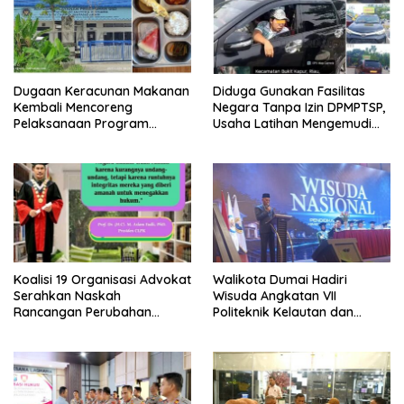
Dugaan Keracunan Makanan
Diduga Gunakan Fasilitas
Kembali Mencoreng
Negara Tanpa Izin DPMPTSP,
Pelaksanaan Program
Usaha Latihan Mengemudi
Makan Bergizi Gratis (MBG)
‘Barokah’ Disorot, Instruktur
di SPPG Sehat Sejahtera
Sempat Intimidasi Wartawan
Bersama Kota Dumai
Koalisi 19 Organisasi Advokat
Walikota Dumai Hadiri
Serahkan Naskah
Wisuda Angkatan VII
Rancangan Perubahan
Politeknik Kelautan dan
Undang-Undang Advokat
Perikanan Dumai
kepada Kementerian Hukum
RI