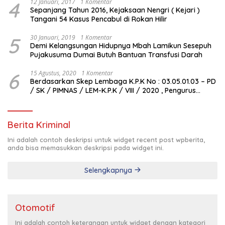
4
12 Januari, 2017
1 Komentar
Sepanjang Tahun 2016, Kejaksaan Nengri ( Kejari )
Tangani 54 Kasus Pencabul di Rokan Hilir
5
30 Januari, 2019
1 Komentar
Demi Kelangsungan Hidupnya Mbah Lamikun Sesepuh
Pujakusuma Dumai Butuh Bantuan Transfusi Darah
6
15 Agustus, 2020
1 Komentar
Berdasarkan Skep Lembaga K.P.K No : 03.05.01.03 – PD
/ SK / PIMNAS / LEM-K.P.K / VIII / 2020 , Pengurus
Pimda Lembaga K.P.K Dumai Terbentuk
Berita Kriminal
Ini adalah contoh deskripsi untuk widget recent post wpberita,
anda bisa memasukkan deskripsi pada widget ini.
Selengkapnya
Otomotif
Ini adalah contoh keterangan untuk widget dengan kategori