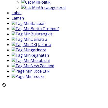
Politik
Uncategorized
Label
Laman
Balapan
Berita Otomotif
Bulutangkis
Daihatsu
DKI Jakarta
gerindra
Kejahatan
Mitsubishi
New Zealand
Kode Etik
Indeks