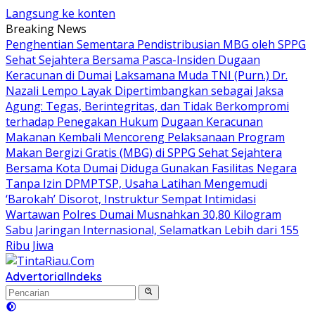
Langsung ke konten
Breaking News
Penghentian Sementara Pendistribusian MBG oleh SPPG
Sehat Sejahtera Bersama Pasca-Insiden Dugaan
Keracunan di Dumai
Laksamana Muda TNI (Purn.) Dr.
Nazali Lempo Layak Dipertimbangkan sebagai Jaksa
Agung: Tegas, Berintegritas, dan Tidak Berkompromi
terhadap Penegakan Hukum
Dugaan Keracunan
Makanan Kembali Mencoreng Pelaksanaan Program
Makan Bergizi Gratis (MBG) di SPPG Sehat Sejahtera
Bersama Kota Dumai
Diduga Gunakan Fasilitas Negara
Tanpa Izin DPMPTSP, Usaha Latihan Mengemudi
‘Barokah’ Disorot, Instruktur Sempat Intimidasi
Wartawan
Polres Dumai Musnahkan 30,80 Kilogram
Sabu Jaringan Internasional, Selamatkan Lebih dari 155
Ribu Jiwa
Advertorial
Indeks