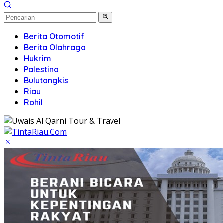
Berita Otomotif
Berita Olahraga
Hukrim
Palestina
Bulutangkis
Riau
Rohil