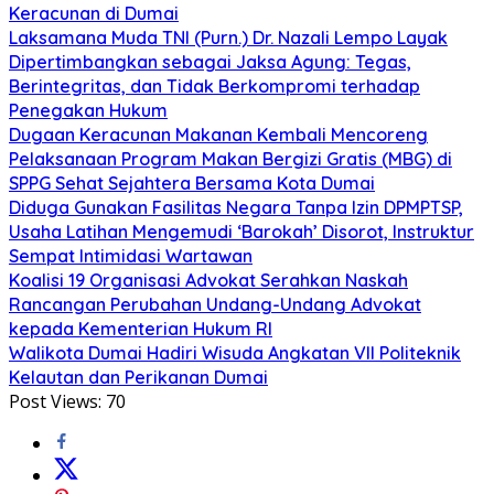
Keracunan di Dumai
Laksamana Muda TNI (Purn.) Dr. Nazali Lempo Layak
Dipertimbangkan sebagai Jaksa Agung: Tegas,
Berintegritas, dan Tidak Berkompromi terhadap
Penegakan Hukum
Dugaan Keracunan Makanan Kembali Mencoreng
Pelaksanaan Program Makan Bergizi Gratis (MBG) di
SPPG Sehat Sejahtera Bersama Kota Dumai
Diduga Gunakan Fasilitas Negara Tanpa Izin DPMPTSP,
Usaha Latihan Mengemudi ‘Barokah’ Disorot, Instruktur
Sempat Intimidasi Wartawan
Koalisi 19 Organisasi Advokat Serahkan Naskah
Rancangan Perubahan Undang-Undang Advokat
kepada Kementerian Hukum RI
Walikota Dumai Hadiri Wisuda Angkatan VII Politeknik
Kelautan dan Perikanan Dumai
Post Views:
70