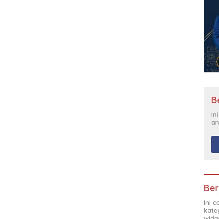
B
In
an
Ber
Ini 
kate
widg