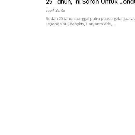
25 Tahun, Ini Saran Untuk Jona
Topik Berita
Sudah 25 tahun tunggal putra puasa gelar juara A
Legenda bulutangkis, Haryanto Arbi,…