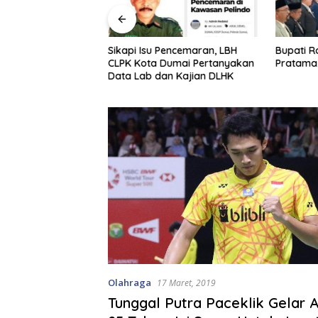
olda Irjen Herry
Sikapi Isu Pencemaran, LBH
Bupati Ro
i Daftar Pejabat
CLPK Kota Dumai Pertanyakan
Pratama,
Riau
Data Lab dan Kajian DLHK
Olahraga
17 Maret, 2019
Tunggal Putra Paceklik Gelar A