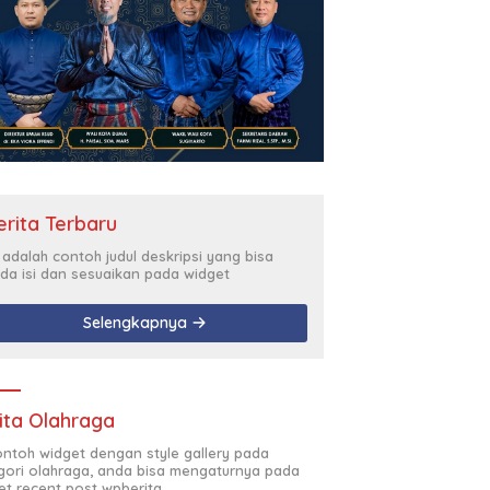
erita Terbaru
i adalah contoh judul deskripsi yang bisa
da isi dan sesuaikan pada widget
Selengkapnya
ita Olahraga
contoh widget dengan style gallery pada
gori olahraga, anda bisa mengaturnya pada
et recent post wpberita.