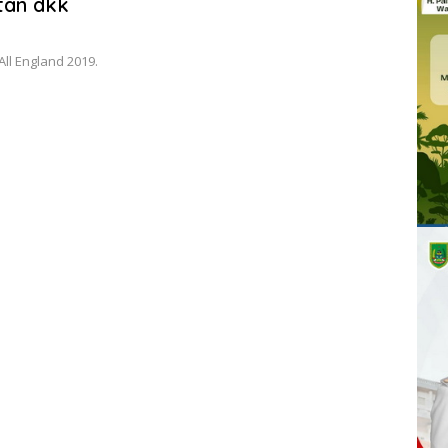
tan dkk
ll England 2019.