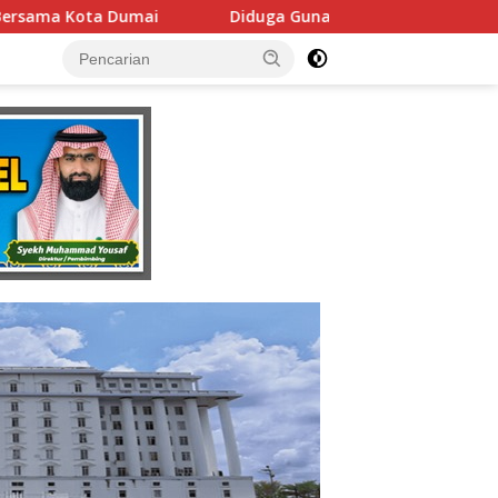
duga Gunakan Fasilitas Negara Tanpa Izin DPMPTSP, Usaha Lati