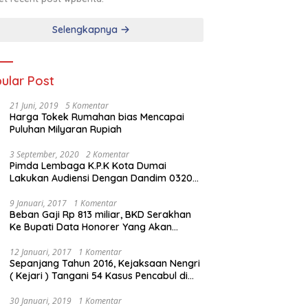
Selengkapnya
ular Post
21 Juni, 2019
5 Komentar
Harga Tokek Rumahan bias Mencapai
Puluhan Milyaran Rupiah
3 September, 2020
2 Komentar
Pimda Lembaga K.P.K Kota Dumai
Lakukan Audiensi Dengan Dandim 0320
Dumai
9 Januari, 2017
1 Komentar
Beban Gaji Rp 813 miliar, BKD Serakhan
Ke Bupati Data Honorer Yang Akan
Diberhentikan
12 Januari, 2017
1 Komentar
Sepanjang Tahun 2016, Kejaksaan Nengri
( Kejari ) Tangani 54 Kasus Pencabul di
Rokan Hilir
30 Januari, 2019
1 Komentar