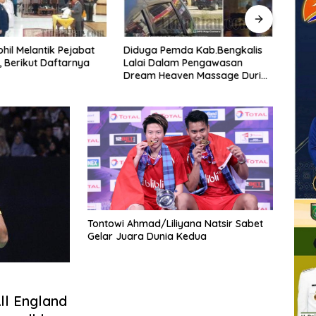
hil Melantik Pejabat
Diduga Pemda Kab.Bengkalis
Plt. 
 Berikut Daftarnya
Lalai Dalam Pengawasan
Pimp
Dream Heaven Massage Duri
Ekstr
Mandau Diduga Tempat
Feder
Kegiatan Porstitusi Terselubung
Tontowi Ahmad/Liliyana Natsir Sabet
Gelar Juara Dunia Kedua
ll England