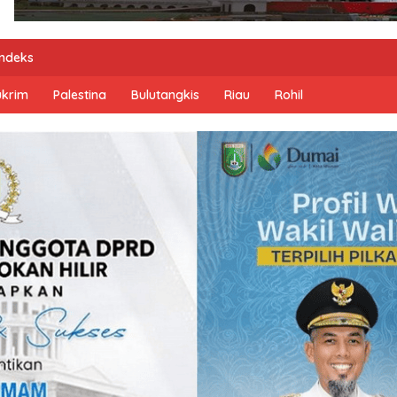
Indeks
ukrim
Palestina
Bulutangkis
Riau
Rohil