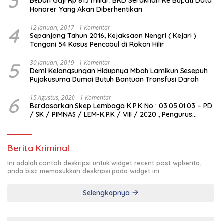
3
Beban Gaji Rp 813 miliar, BKD Serakhan Ke Bupati Data
Honorer Yang Akan Diberhentikan
4
12 Januari, 2017
1 Komentar
Sepanjang Tahun 2016, Kejaksaan Nengri ( Kejari )
Tangani 54 Kasus Pencabul di Rokan Hilir
5
30 Januari, 2019
1 Komentar
Demi Kelangsungan Hidupnya Mbah Lamikun Sesepuh
Pujakusuma Dumai Butuh Bantuan Transfusi Darah
6
15 Agustus, 2020
1 Komentar
Berdasarkan Skep Lembaga K.P.K No : 03.05.01.03 – PD
/ SK / PIMNAS / LEM-K.P.K / VIII / 2020 , Pengurus
Pimda Lembaga K.P.K Dumai Terbentuk
Berita Kriminal
Ini adalah contoh deskripsi untuk widget recent post wpberita,
anda bisa memasukkan deskripsi pada widget ini.
Selengkapnya