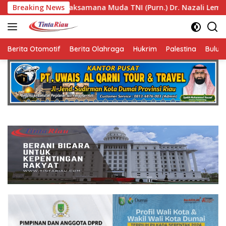
Langsung
amana Muda TNI (Purn.) Dr. Nazali Lempo Layak Dipertimbangk
Breaking News
ke
konten
Berita Otomotif
Berita Olahraga
Hukrim
Palestina
Bulut