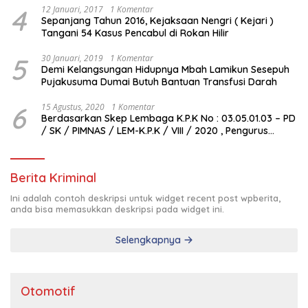
4
12 Januari, 2017
1 Komentar
Sepanjang Tahun 2016, Kejaksaan Nengri ( Kejari )
Tangani 54 Kasus Pencabul di Rokan Hilir
5
30 Januari, 2019
1 Komentar
Demi Kelangsungan Hidupnya Mbah Lamikun Sesepuh
Pujakusuma Dumai Butuh Bantuan Transfusi Darah
6
15 Agustus, 2020
1 Komentar
Berdasarkan Skep Lembaga K.P.K No : 03.05.01.03 – PD
/ SK / PIMNAS / LEM-K.P.K / VIII / 2020 , Pengurus
Pimda Lembaga K.P.K Dumai Terbentuk
Berita Kriminal
Ini adalah contoh deskripsi untuk widget recent post wpberita,
anda bisa memasukkan deskripsi pada widget ini.
Selengkapnya
Otomotif