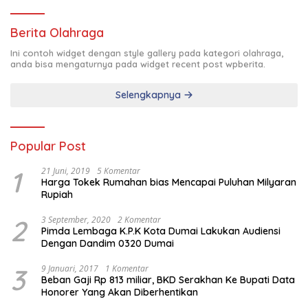
Berita Olahraga
Ini contoh widget dengan style gallery pada kategori olahraga,
anda bisa mengaturnya pada widget recent post wpberita.
Selengkapnya
Popular Post
1
21 Juni, 2019
5 Komentar
Harga Tokek Rumahan bias Mencapai Puluhan Milyaran
Rupiah
2
3 September, 2020
2 Komentar
Pimda Lembaga K.P.K Kota Dumai Lakukan Audiensi
Dengan Dandim 0320 Dumai
3
9 Januari, 2017
1 Komentar
Beban Gaji Rp 813 miliar, BKD Serakhan Ke Bupati Data
Honorer Yang Akan Diberhentikan