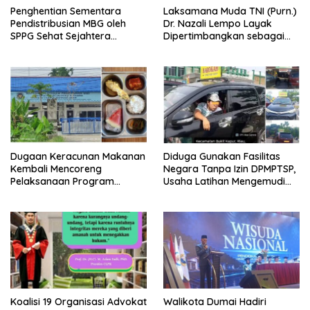
Penghentian Sementara
Laksamana Muda TNI (Purn.)
Pendistribusian MBG oleh
Dr. Nazali Lempo Layak
SPPG Sehat Sejahtera
Dipertimbangkan sebagai
Bersama Pasca-Insiden
Jaksa Agung: Tegas,
Dugaan Keracunan di Dumai
Berintegritas, dan Tidak
Berkompromi terhadap
Penegakan Hukum
Dugaan Keracunan Makanan
Diduga Gunakan Fasilitas
Kembali Mencoreng
Negara Tanpa Izin DPMPTSP,
Pelaksanaan Program
Usaha Latihan Mengemudi
Makan Bergizi Gratis (MBG)
‘Barokah’ Disorot, Instruktur
di SPPG Sehat Sejahtera
Sempat Intimidasi Wartawan
Bersama Kota Dumai
Koalisi 19 Organisasi Advokat
Walikota Dumai Hadiri