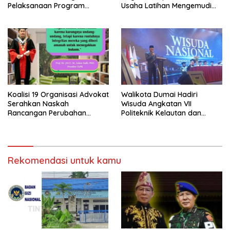
Pelaksanaan Program
Usaha Latihan Mengemudi
Makan Bergizi Gratis (MBG)
‘Barokah’ Disorot, Instruktur
di SPPG Sehat Sejahtera
Sempat Intimidasi Wartawan
Bersama Kota Dumai
Koalisi 19 Organisasi Advokat
Walikota Dumai Hadiri
Serahkan Naskah
Wisuda Angkatan VII
Rancangan Perubahan
Politeknik Kelautan dan
Undang-Undang Advokat
Perikanan Dumai
kepada Kementerian Hukum
RI
Rekomendasi untuk kamu