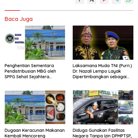
Baca Juga
Penghentian Sementara
Laksamana Muda TNI (Purn.)
Pendistribusian MBG oleh
Dr. Nazali Lempo Layak
SPPG Sehat Sejahtera
Dipertimbangkan sebagai
Bersama Pasca-Insiden
Jaksa Agung: Tegas,
Dugaan Keracunan di Dumai
Berintegritas, dan Tidak
Berkompromi terhadap
Penegakan Hukum
Dugaan Keracunan Makanan
Diduga Gunakan Fasilitas
Kembali Mencoreng
Negara Tanpa Izin DPMPTSP,