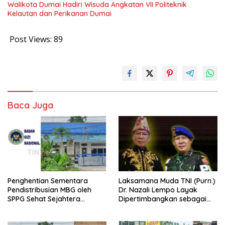
Walikota Dumai Hadiri Wisuda Angkatan VII Politeknik
Kelautan dan Perikanan Dumai
Post Views:
89
Baca Juga
Penghentian Sementara
Laksamana Muda TNI (Purn.)
Pendistribusian MBG oleh
Dr. Nazali Lempo Layak
SPPG Sehat Sejahtera
Dipertimbangkan sebagai
Bersama Pasca-Insiden
Jaksa Agung: Tegas,
Dugaan Keracunan di Dumai
Berintegritas, dan Tidak