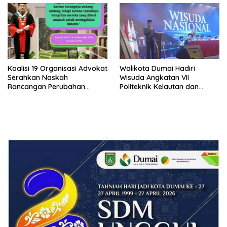
Bersama Kota Dumai
Koalisi 19 Organisasi Advokat
Walikota Dumai Hadiri
Serahkan Naskah
Wisuda Angkatan VII
Rancangan Perubahan
Politeknik Kelautan dan
Undang-Undang Advokat
Perikanan Dumai
kepada Kementerian Hukum
RI