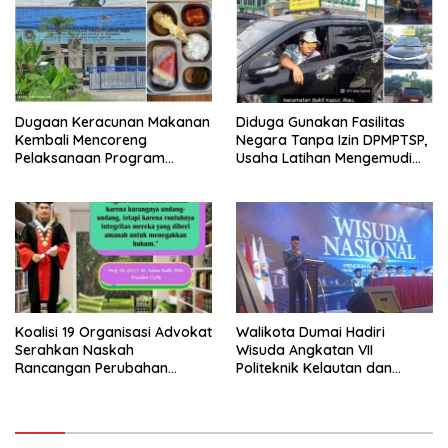
Berkompromi terhadap
Penegakan Hukum
Dugaan Keracunan Makanan
Diduga Gunakan Fasilitas
Kembali Mencoreng
Negara Tanpa Izin DPMPTSP,
Pelaksanaan Program
Usaha Latihan Mengemudi
Makan Bergizi Gratis (MBG)
‘Barokah’ Disorot, Instruktur
di SPPG Sehat Sejahtera
Sempat Intimidasi Wartawan
Bersama Kota Dumai
Koalisi 19 Organisasi Advokat
Walikota Dumai Hadiri
Serahkan Naskah
Wisuda Angkatan VII
Rancangan Perubahan
Politeknik Kelautan dan
Undang-Undang Advokat
Perikanan Dumai
kepada Kementerian Hukum
RI