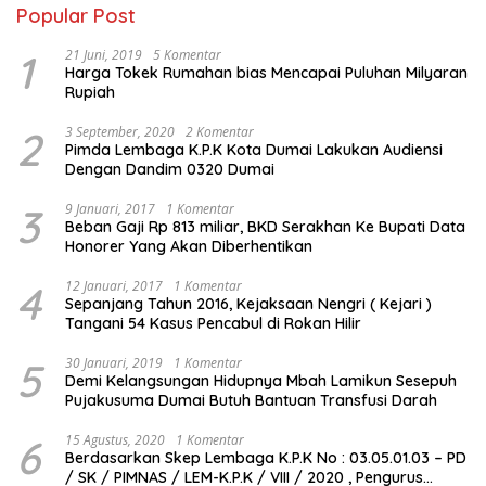
Popular Post
1
21 Juni, 2019
5 Komentar
Harga Tokek Rumahan bias Mencapai Puluhan Milyaran
Rupiah
2
3 September, 2020
2 Komentar
Pimda Lembaga K.P.K Kota Dumai Lakukan Audiensi
Dengan Dandim 0320 Dumai
3
9 Januari, 2017
1 Komentar
Beban Gaji Rp 813 miliar, BKD Serakhan Ke Bupati Data
Honorer Yang Akan Diberhentikan
4
12 Januari, 2017
1 Komentar
Sepanjang Tahun 2016, Kejaksaan Nengri ( Kejari )
Tangani 54 Kasus Pencabul di Rokan Hilir
5
30 Januari, 2019
1 Komentar
Demi Kelangsungan Hidupnya Mbah Lamikun Sesepuh
Pujakusuma Dumai Butuh Bantuan Transfusi Darah
6
15 Agustus, 2020
1 Komentar
Berdasarkan Skep Lembaga K.P.K No : 03.05.01.03 – PD
/ SK / PIMNAS / LEM-K.P.K / VIII / 2020 , Pengurus