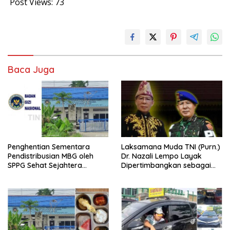
Post Views:
73
Baca Juga
Penghentian Sementara
Laksamana Muda TNI (Purn.)
Pendistribusian MBG oleh
Dr. Nazali Lempo Layak
SPPG Sehat Sejahtera
Dipertimbangkan sebagai
Bersama Pasca-Insiden
Jaksa Agung: Tegas,
Dugaan Keracunan di Dumai
Berintegritas, dan Tidak
Berkompromi terhadap
Penegakan Hukum