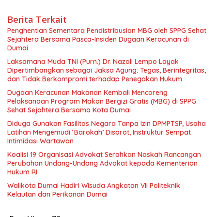
Berita Terkait
Penghentian Sementara Pendistribusian MBG oleh SPPG Sehat
Sejahtera Bersama Pasca-Insiden Dugaan Keracunan di
Dumai
Laksamana Muda TNI (Purn.) Dr. Nazali Lempo Layak
Dipertimbangkan sebagai Jaksa Agung: Tegas, Berintegritas,
dan Tidak Berkompromi terhadap Penegakan Hukum
Dugaan Keracunan Makanan Kembali Mencoreng
Pelaksanaan Program Makan Bergizi Gratis (MBG) di SPPG
Sehat Sejahtera Bersama Kota Dumai
Diduga Gunakan Fasilitas Negara Tanpa Izin DPMPTSP, Usaha
Latihan Mengemudi ‘Barokah’ Disorot, Instruktur Sempat
Intimidasi Wartawan
Koalisi 19 Organisasi Advokat Serahkan Naskah Rancangan
Perubahan Undang-Undang Advokat kepada Kementerian
Hukum RI
Walikota Dumai Hadiri Wisuda Angkatan VII Politeknik
Kelautan dan Perikanan Dumai