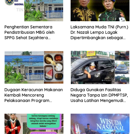
Penghentian Sementara
Laksamana Muda TNI (Purn.)
Pendistribusian MBG oleh
Dr. Nazali Lempo Layak
SPPG Sehat Sejahtera
Dipertimbangkan sebagai
Bersama Pasca-Insiden
Jaksa Agung: Tegas,
Dugaan Keracunan di Dumai
Berintegritas, dan Tidak
Berkompromi terhadap
Penegakan Hukum
Dugaan Keracunan Makanan
Diduga Gunakan Fasilitas
Kembali Mencoreng
Negara Tanpa Izin DPMPTSP,
Pelaksanaan Program
Usaha Latihan Mengemudi
Makan Bergizi Gratis (MBG)
‘Barokah’ Disorot, Instruktur
di SPPG Sehat Sejahtera
Sempat Intimidasi Wartawan
Bersama Kota Dumai