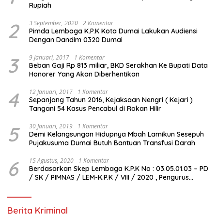
Rupiah
2
3 September, 2020
2 Komentar
Pimda Lembaga K.P.K Kota Dumai Lakukan Audiensi
Dengan Dandim 0320 Dumai
3
9 Januari, 2017
1 Komentar
Beban Gaji Rp 813 miliar, BKD Serakhan Ke Bupati Data
Honorer Yang Akan Diberhentikan
4
12 Januari, 2017
1 Komentar
Sepanjang Tahun 2016, Kejaksaan Nengri ( Kejari )
Tangani 54 Kasus Pencabul di Rokan Hilir
5
30 Januari, 2019
1 Komentar
Demi Kelangsungan Hidupnya Mbah Lamikun Sesepuh
Pujakusuma Dumai Butuh Bantuan Transfusi Darah
6
15 Agustus, 2020
1 Komentar
Berdasarkan Skep Lembaga K.P.K No : 03.05.01.03 – PD
/ SK / PIMNAS / LEM-K.P.K / VIII / 2020 , Pengurus
Pimda Lembaga K.P.K Dumai Terbentuk
Berita Kriminal