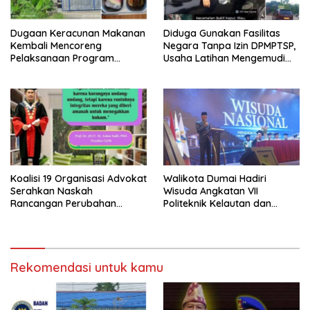
Dugaan Keracunan Makanan
Diduga Gunakan Fasilitas
Kembali Mencoreng
Negara Tanpa Izin DPMPTSP,
Pelaksanaan Program
Usaha Latihan Mengemudi
Makan Bergizi Gratis (MBG)
‘Barokah’ Disorot, Instruktur
di SPPG Sehat Sejahtera
Sempat Intimidasi Wartawan
Bersama Kota Dumai
Koalisi 19 Organisasi Advokat
Walikota Dumai Hadiri
Serahkan Naskah
Wisuda Angkatan VII
Rancangan Perubahan
Politeknik Kelautan dan
Undang-Undang Advokat
Perikanan Dumai
kepada Kementerian Hukum
RI
Rekomendasi untuk kamu