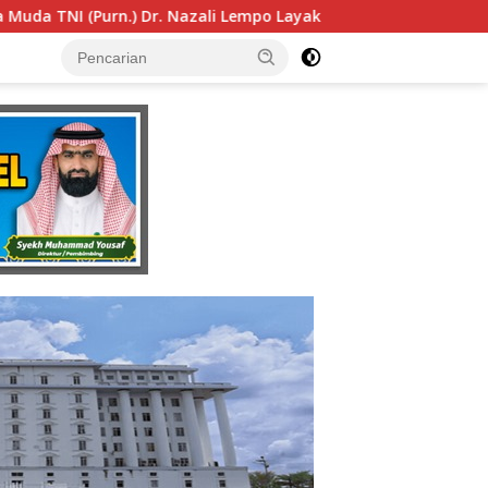
yak Dipertimbangkan sebagai Jaksa Agung: Tegas, Berintegrit