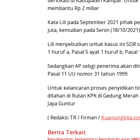
berlokasi di Kabupaten Kampar. Untuk 
membantu Rp 2 miliar
Kata Lili pada September 2021 pihak 
juta, kemudian pada Senin (18/10/2021
Lili menyebutkan untuk kasus ini SDR 
1 huruf a, Pasal 5 ayat 1 huruf b, Pasa
Sedangkan AP sebgi penerima akan ditu
Pasal 11 UU nomor 31 tahun 1999.
Untuk kelancaran proses penyidikan t
ditahan di Rutan KPK di Gedung Mera
Jaya Guntur
( Redaksi TR / Firman /
Kuansingkita.c
Berita Terkait
Penghentian Sementara Pendistribusian MBG