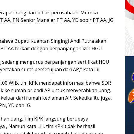
rapa orang dari pihak perusahaan. Mereka
 AA, PN Senior Manajer PT AA, YD sopir PT AA, JG
bahwa Bupati Kuantan Singingi Andi Putra akan
PT AA terkait dengan perpanjangan izin HGU
ng sedang mengurus perpanjangan sertifikat HGU
rtakan surat persetujuan dari AP,” kata Lili
11.00 WIB, tim KPK mendapat informasi bahwa SDR
 ke rumah pribadi AP untuk menyerahkan uang.
keluar dari rumah kediaman AP. Seketika itu juga,
N, YD dan JG.
erahan uang. Tim KPK langsung berupaya
 Namun kata Lili, tim KPK tidak berhasil
ing itu tidak berada di rumah. Lalu diperoleh