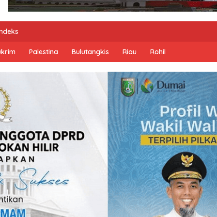
Indeks
ukrim
Palestina
Bulutangkis
Riau
Rohil