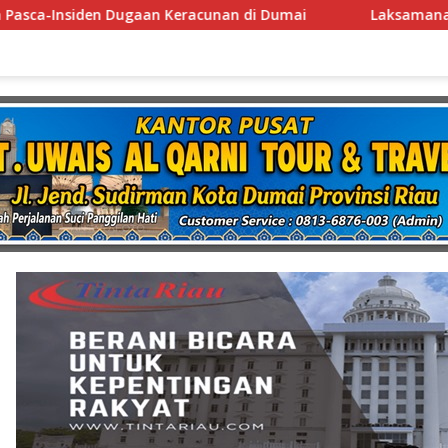
umai
Laksamana Muda TNI (Purn.) Dr. Nazali Lempo La