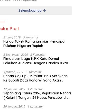
Selengkapnya
ular Post
21 Juni, 2019
5 Komentar
Harga Tokek Rumahan bias Mencapai
Puluhan Milyaran Rupiah
3 September, 2020
2 Komentar
Pimda Lembaga K.P.K Kota Dumai
Lakukan Audiensi Dengan Dandim 0320
Dumai
9 Januari, 2017
1 Komentar
Beban Gaji Rp 813 miliar, BKD Serakhan
Ke Bupati Data Honorer Yang Akan
Diberhentikan
12 Januari, 2017
1 Komentar
Sepanjang Tahun 2016, Kejaksaan Nengri
( Kejari ) Tangani 54 Kasus Pencabul di
Rokan Hilir
30 Januari, 2019
1 Komentar