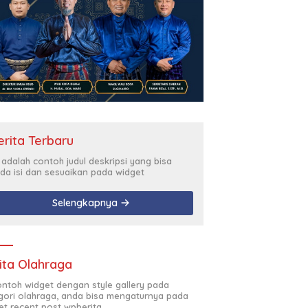
erita Terbaru
i adalah contoh judul deskripsi yang bisa
da isi dan sesuaikan pada widget
Selengkapnya
ita Olahraga
contoh widget dengan style gallery pada
gori olahraga, anda bisa mengaturnya pada
et recent post wpberita.