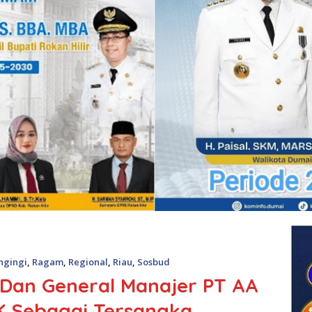
ngingi
,
Ragam
,
Regional
,
Riau
,
Sosbud
a Dan General Manajer PT AA
K Sebagai Tersangka