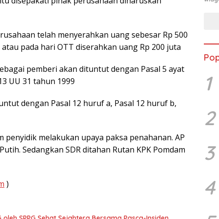
itu disepakati pihak perusahaan diharuskan
perusahaan telah menyerahkan uang sebesar Rp 500
) atau pada hari OTT diserahkan uang Rp 200 juta
Pop
sebagai pemberi akan dituntut dengan Pasal 5 ayat
1
l 13 UU 31 tahun 1999
ntut dengan Pasal 12 huruf a, Pasal 12 huruf b,
2
im penyidik melakukan upaya paksa penahanan. AP
3
h Putih. Sedangkan SDR ditahan Rutan KPK Pomdam
4
om
)
 oleh SPPG Sehat Sejahtera Bersama Pasca-Insiden