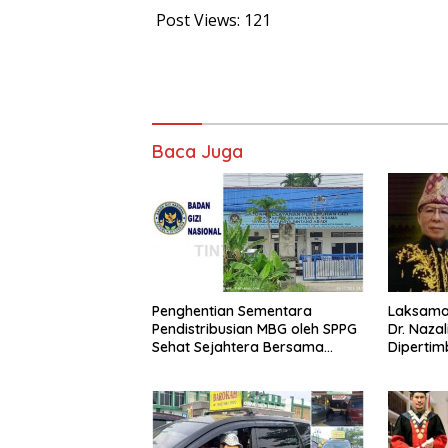
Post Views:
121
Baca Juga
Penghentian Sementara
Laksaman
Pendistribusian MBG oleh SPPG
Dr. Naza
Sehat Sejahtera Bersama
Diperti
Pasca-Insiden Dugaan
Jaksa Ag
Keracunan di Dumai
Berinteg
Berkomp
Penegak