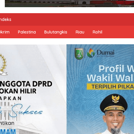
Indeks
ukrim
Palestina
Bulutangkis
Riau
Rohil