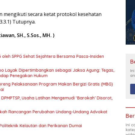
n mengikuti secara ketat protokol kesehatan
3.3.1) Tutupnya.
iawan, SH., S.Sos., MH. )
 oleh SPPG Sehat Sejahtera Bersama Pasca-Insiden
B
mpo Layak Dipertimbangkan sebagai Jaksa Agung: Tegas,
In
an
rhadap Penegakan Hukum
eng Pelaksanaan Program Makan Bergizi Gratis (MBG)
ai
n DPMPTSP, Usaha Latihan Mengemudi ‘Barokah’ Disorot,
Naskah Rancangan Perubahan Undang-Undang Advokat
Ber
Ini 
Politeknik Kelautan dan Perikanan Dumai
kate
widg