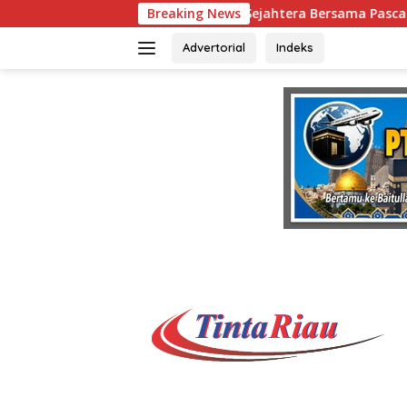
Langsung
jahtera Bersama Pasca-Insiden Dugaan Keracunan di Dumai
Breaking News
ke
konten
Advertorial
Indeks