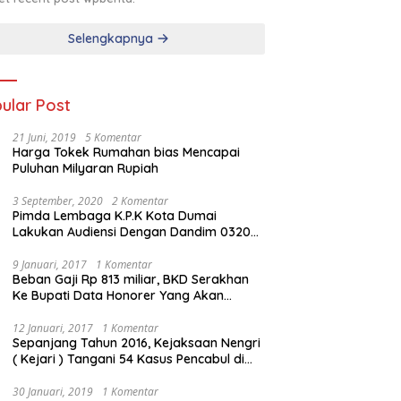
Selengkapnya
ular Post
21 Juni, 2019
5 Komentar
Harga Tokek Rumahan bias Mencapai
Puluhan Milyaran Rupiah
3 September, 2020
2 Komentar
Pimda Lembaga K.P.K Kota Dumai
Lakukan Audiensi Dengan Dandim 0320
Dumai
9 Januari, 2017
1 Komentar
Beban Gaji Rp 813 miliar, BKD Serakhan
Ke Bupati Data Honorer Yang Akan
Diberhentikan
12 Januari, 2017
1 Komentar
Sepanjang Tahun 2016, Kejaksaan Nengri
( Kejari ) Tangani 54 Kasus Pencabul di
Rokan Hilir
30 Januari, 2019
1 Komentar