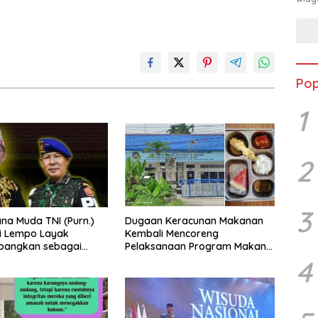
Pop
1
2
3
a Muda TNI (Purn.)
Dugaan Keracunan Makanan
li Lempo Layak
Kembali Mencoreng
mbangkan sebagai
Pelaksanaan Program Makan
ung: Tegas,
Bergizi Gratis (MBG) di SPPG
4
ritas, dan Tidak
Sehat Sejahtera Bersama Kota
romi terhadap
Dumai
an Hukum