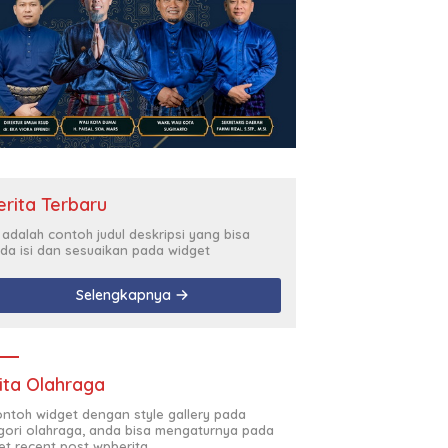
erita Terbaru
i adalah contoh judul deskripsi yang bisa
da isi dan sesuaikan pada widget
Selengkapnya
ita Olahraga
contoh widget dengan style gallery pada
gori olahraga, anda bisa mengaturnya pada
et recent post wpberita.