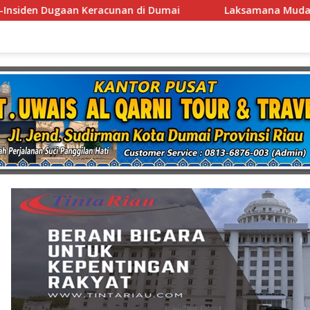
Laksamana Muda TNI (Purn.) Dr. Nazali Lempo Layak Dipe