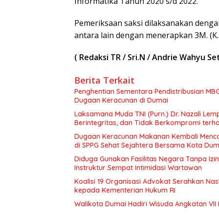
Informatika Tahun 2020 s/d 2022.
Pemeriksaan saksi dilaksanakan denga
antara lain dengan menerapkan 3M. (K.
( Redaksi TR / Sri.N / Andrie Wahyu Set
Berita Terkait
Penghentian Sementara Pendistribusian MBG
Dugaan Keracunan di Dumai
Laksamana Muda TNI (Purn.) Dr. Nazali Le
Berintegritas, dan Tidak Berkompromi te
Dugaan Keracunan Makanan Kembali Mencor
di SPPG Sehat Sejahtera Bersama Kota Dum
Diduga Gunakan Fasilitas Negara Tanpa Izi
Instruktur Sempat Intimidasi Wartawan
Koalisi 19 Organisasi Advokat Serahkan 
kepada Kementerian Hukum RI
Walikota Dumai Hadiri Wisuda Angkatan VII 