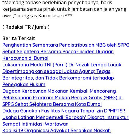
“Memang tonase berlebihan penyebabnya, haris
kerjasama semua pihak untuk jembatan dan jalan yang
awet,” pungkas Karmilasari.***
( Redaksi TR / Jum’s )
Berita Terkait
Penghentian Sementara Pendistribusian MBG oleh SPPG
Sehat Sejahtera Bersama Pasca-Insiden Dugaan
Keracunan di Dumai
Laksamana Muda TNI (Purn.) Dr. Nazali Lempo Layak
Dipertimbangkan sebagai Jaksa Agung: Tegas,
Berintegritas, dan Tidak Berkompromi terhadap
Penegakan Hukum
Dugaan Keracunan Makanan Kembali Mencoreng
Pelaksanaan Program Makan Bergizi Gratis (MBG) di
SPPG Sehat Sejahtera Bersama Kota Dumai
Diduga Gunakan Fasilitas Negara Tanpa Izin DPMPTSP,
Usaha Latihan Mengemudi ‘Barokah’ Disorot, Instruktur
Sempat Intimidasi Wartawan
Koalisi 19 Organisasi Advokat Serahkan Naskah