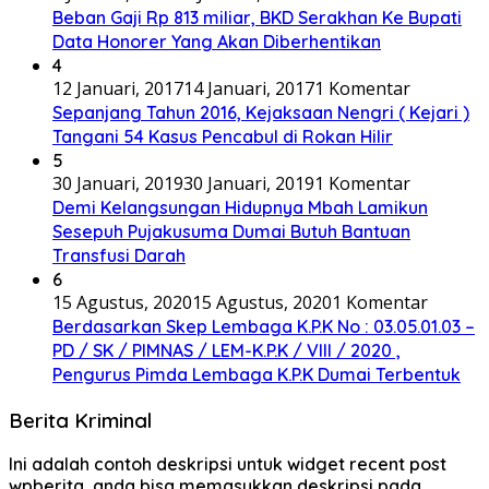
Beban Gaji Rp 813 miliar, BKD Serakhan Ke Bupati
Data Honorer Yang Akan Diberhentikan
4
12 Januari, 2017
14 Januari, 2017
1 Komentar
Sepanjang Tahun 2016, Kejaksaan Nengri ( Kejari )
Tangani 54 Kasus Pencabul di Rokan Hilir
5
30 Januari, 2019
30 Januari, 2019
1 Komentar
Demi Kelangsungan Hidupnya Mbah Lamikun
Sesepuh Pujakusuma Dumai Butuh Bantuan
Transfusi Darah
6
15 Agustus, 2020
15 Agustus, 2020
1 Komentar
Berdasarkan Skep Lembaga K.P.K No : 03.05.01.03 –
PD / SK / PIMNAS / LEM-K.P.K / VIII / 2020 ,
Pengurus Pimda Lembaga K.P.K Dumai Terbentuk
Berita Kriminal
Ini adalah contoh deskripsi untuk widget recent post
wpberita, anda bisa memasukkan deskripsi pada