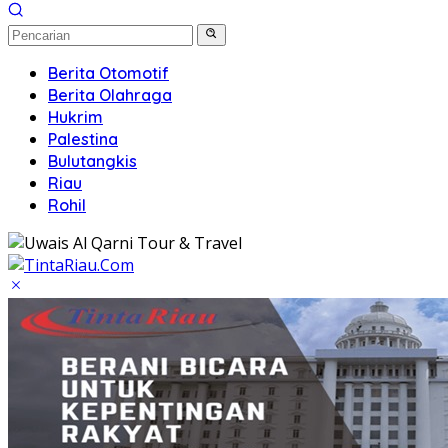
Berita Otomotif
Berita Olahraga
Hukrim
Palestina
Bulutangkis
Riau
Rohil