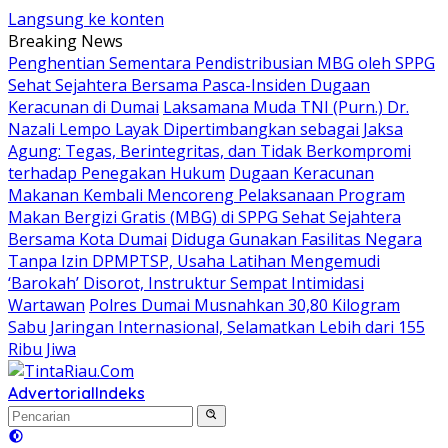
Langsung ke konten
Breaking News
Penghentian Sementara Pendistribusian MBG oleh SPPG
Sehat Sejahtera Bersama Pasca-Insiden Dugaan
Keracunan di Dumai
Laksamana Muda TNI (Purn.) Dr.
Nazali Lempo Layak Dipertimbangkan sebagai Jaksa
Agung: Tegas, Berintegritas, dan Tidak Berkompromi
terhadap Penegakan Hukum
Dugaan Keracunan
Makanan Kembali Mencoreng Pelaksanaan Program
Makan Bergizi Gratis (MBG) di SPPG Sehat Sejahtera
Bersama Kota Dumai
Diduga Gunakan Fasilitas Negara
Tanpa Izin DPMPTSP, Usaha Latihan Mengemudi
‘Barokah’ Disorot, Instruktur Sempat Intimidasi
Wartawan
Polres Dumai Musnahkan 30,80 Kilogram
Sabu Jaringan Internasional, Selamatkan Lebih dari 155
Ribu Jiwa
Advertorial
Indeks