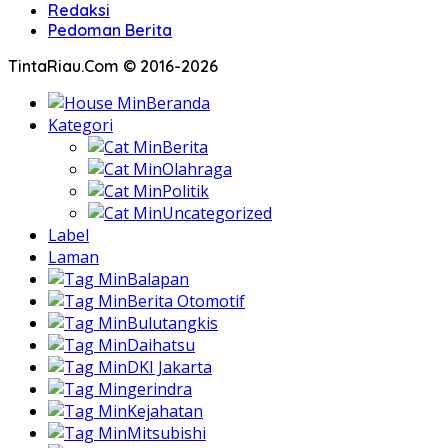
Redaksi
Pedoman Berita
TintaRiau.Com © 2016-2026
Beranda
Kategori
Berita
Olahraga
Politik
Uncategorized
Label
Laman
Balapan
Berita Otomotif
Bulutangkis
Daihatsu
DKI Jakarta
gerindra
Kejahatan
Mitsubishi