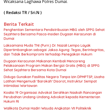
Wicaksana Laghawa Polres Dumai.
( Redaksi TR / Sri.N )
Berita Terkait
Penghentian Sementara Pendistribusian MBG oleh SPPG Sehat
Sejahtera Bersama Pasca-Insiden Dugaan Keracunan di
Dumai
Laksamana Muda TNI (Purn.) Dr. Nazali Lempo Layak
Dipertimbangkan sebagai Jaksa Agung: Tegas, Berintegritas,
dan Tidak Berkompromi terhadap Penegakan Hukum
Dugaan Keracunan Makanan Kembali Mencoreng
Pelaksanaan Program Makan Bergizi Gratis (MBG) di SPPG
Sehat Sejahtera Bersama Kota Dumai
Diduga Gunakan Fasilitas Negara Tanpa Izin DPMPTSP, Usaha
Latihan Mengemudi ‘Barokah’ Disorot, Instruktur Sempat
Intimidasi Wartawan
Koalisi 19 Organisasi Advokat Serahkan Naskah Rancangan
Perubahan Undang-Undang Advokat kepada Kementerian
Hukum RI
Walikota Dumai Hadiri Wisuda Angkatan VII Politeknik