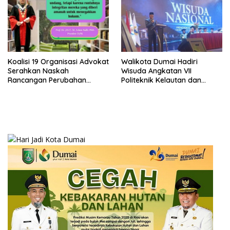
Bersama Kota Dumai
Koalisi 19 Organisasi Advokat
Walikota Dumai Hadiri
Serahkan Naskah
Wisuda Angkatan VII
Rancangan Perubahan
Politeknik Kelautan dan
Undang-Undang Advokat
Perikanan Dumai
kepada Kementerian Hukum
RI