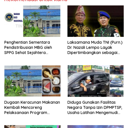
Penghentian Sementara
Laksamana Muda TNI (Purn.)
Pendistribusian MBG oleh
Dr. Nazali Lempo Layak
SPPG Sehat Sejahtera
Dipertimbangkan sebagai
Bersama Pasca-Insiden
Jaksa Agung: Tegas,
Dugaan Keracunan di Dumai
Berintegritas, dan Tidak
Berkompromi terhadap
Penegakan Hukum
Dugaan Keracunan Makanan
Diduga Gunakan Fasilitas
Kembali Mencoreng
Negara Tanpa Izin DPMPTSP,
Pelaksanaan Program
Usaha Latihan Mengemudi
Makan Bergizi Gratis (MBG)
‘Barokah’ Disorot, Instruktur
di SPPG Sehat Sejahtera
Sempat Intimidasi Wartawan