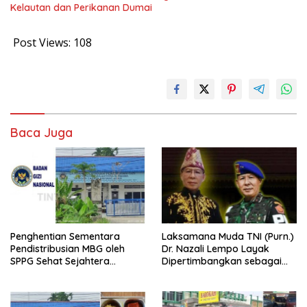
Kelautan dan Perikanan Dumai
Post Views:
108
Baca Juga
Penghentian Sementara
Laksamana Muda TNI (Purn.)
Pendistribusian MBG oleh
Dr. Nazali Lempo Layak
SPPG Sehat Sejahtera
Dipertimbangkan sebagai
Bersama Pasca-Insiden
Jaksa Agung: Tegas,
Dugaan Keracunan di Dumai
Berintegritas, dan Tidak
Berkompromi terhadap