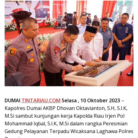
DUMAI
TINTARIAU.COM
Selasa , 10 Oktober 2023
–
Kapolres Dumai AKBP Dhovan Oktavianton, S.H, S.I.K,
M.Si sambut kunjungan kerja Kapolda Riau Irjen Pol
Mohammad Iqbal, S.I.K, M.Si dalam rangka Peresmian
Gedung Pelayanan Terpadu Wicaksana Laghawa Polres