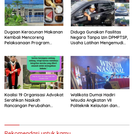
Penegakan Hukum
Dugaan Keracunan Makanan
Diduga Gunakan Fasilitas
Kembali Mencoreng
Negara Tanpa Izin DPMPTSP,
Pelaksanaan Program
Usaha Latihan Mengemudi
Makan Bergizi Gratis (MBG)
‘Barokah’ Disorot, Instruktur
di SPPG Sehat Sejahtera
Sempat Intimidasi Wartawan
Bersama Kota Dumai
Koalisi 19 Organisasi Advokat
Walikota Dumai Hadiri
Serahkan Naskah
Wisuda Angkatan VII
Rancangan Perubahan
Politeknik Kelautan dan
Undang-Undang Advokat
Perikanan Dumai
kepada Kementerian Hukum
RI
Rekomendasi untuk kamu