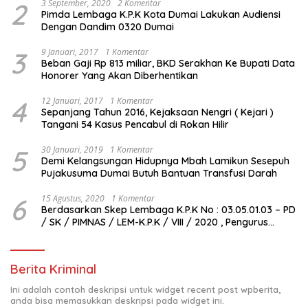
2
3 September, 2020
2 Komentar
Pimda Lembaga K.P.K Kota Dumai Lakukan Audiensi
Dengan Dandim 0320 Dumai
3
9 Januari, 2017
1 Komentar
Beban Gaji Rp 813 miliar, BKD Serakhan Ke Bupati Data
Honorer Yang Akan Diberhentikan
4
12 Januari, 2017
1 Komentar
Sepanjang Tahun 2016, Kejaksaan Nengri ( Kejari )
Tangani 54 Kasus Pencabul di Rokan Hilir
5
30 Januari, 2019
1 Komentar
Demi Kelangsungan Hidupnya Mbah Lamikun Sesepuh
Pujakusuma Dumai Butuh Bantuan Transfusi Darah
6
15 Agustus, 2020
1 Komentar
Berdasarkan Skep Lembaga K.P.K No : 03.05.01.03 – PD
/ SK / PIMNAS / LEM-K.P.K / VIII / 2020 , Pengurus
Pimda Lembaga K.P.K Dumai Terbentuk
Berita Kriminal
Ini adalah contoh deskripsi untuk widget recent post wpberita,
anda bisa memasukkan deskripsi pada widget ini.