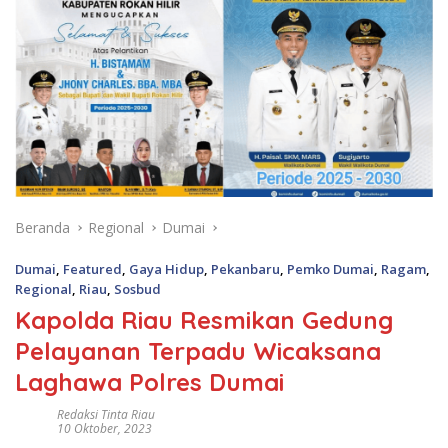
Beranda
Regional
Dumai
Dumai
,
Featured
,
Gaya Hidup
,
Pekanbaru
,
Pemko Dumai
,
Ragam
,
Regional
,
Riau
,
Sosbud
Kapolda Riau Resmikan Gedung
Pelayanan Terpadu Wicaksana
Laghawa Polres Dumai
Redaksi Tinta Riau
10 Oktober, 2023