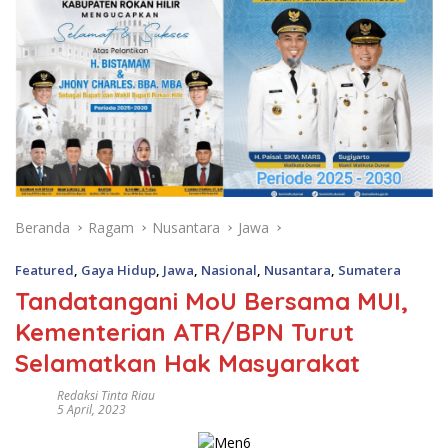
Beranda
Ragam
Nusantara
Jawa
Featured
,
Gaya Hidup
,
Jawa
,
Nasional
,
Nusantara
,
Sumatera
Tandatangani MoU Bersama MUI,
Kementerian ATR/BPN Turut
Selamatkan Hak Masyarakat
Redaksi Tinta Riau
5 April, 2023