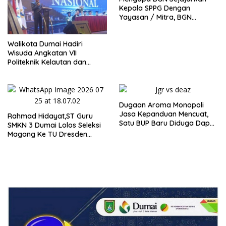
Kepala SPPG Dengan
Yayasan / Mitra, BGN
Didesak Terbitkan Regulasi
Baru untuk Lindungi Kepala
Walikota Dumai Hadiri
SPPG
Wisuda Angkatan VII
Politeknik Kelautan dan
Perikanan Dumai
Dugaan Aroma Monopoli
Jasa Kepanduan Mencuat,
Rahmad Hidayat,ST Guru
Satu BUP Baru Diduga Dapat
SMKN 3 Dumai Lolos Seleksi
‘Karpet Merah, Ada Apa
Magang Ke TU Dresden
Dengan KSOP Kelas I Dumai
Jerman
Bungkam Seribu Bahasa.