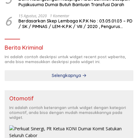
Pujakusuma Dumai Butuh Bantuan Transfusi Darah
6
15 Agustus, 2020
1 Komentar
Berdasarkan Skep Lembaga K.P.K No : 03.05.01.03 – PD
/ SK / PIMNAS / LEM-K.P.K / VIII / 2020 , Pengurus
Pimda Lembaga K.P.K Dumai Terbentuk
Berita Kriminal
Ini adalah contoh deskripsi untuk widget recent post wpberita,
anda bisa memasukkan deskripsi pada widget ini.
Selengkapnya
Otomotif
Ini adalah contoh keterangan untuk widget dengan kategori
otomotif, anda bisa dengan mudah memasukkannya pada
widget.