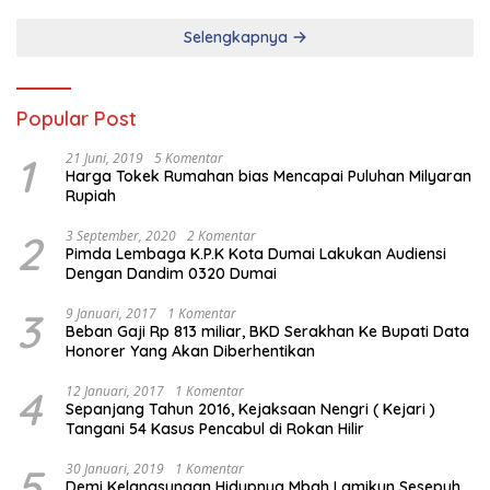
Selengkapnya
Popular Post
1
21 Juni, 2019
5 Komentar
Harga Tokek Rumahan bias Mencapai Puluhan Milyaran
Rupiah
2
3 September, 2020
2 Komentar
Pimda Lembaga K.P.K Kota Dumai Lakukan Audiensi
Dengan Dandim 0320 Dumai
3
9 Januari, 2017
1 Komentar
Beban Gaji Rp 813 miliar, BKD Serakhan Ke Bupati Data
Honorer Yang Akan Diberhentikan
4
12 Januari, 2017
1 Komentar
Sepanjang Tahun 2016, Kejaksaan Nengri ( Kejari )
Tangani 54 Kasus Pencabul di Rokan Hilir
5
30 Januari, 2019
1 Komentar
Demi Kelangsungan Hidupnya Mbah Lamikun Sesepuh