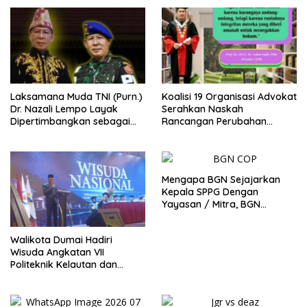
Laksamana Muda TNI (Purn.)
Koalisi 19 Organisasi Advokat
Dr. Nazali Lempo Layak
Serahkan Naskah
Dipertimbangkan sebagai
Rancangan Perubahan
Jaksa Agung: Tegas,
Undang-Undang Advokat
Berintegritas, dan Tidak
kepada Kementerian Hukum
Berkompromi terhadap
RI
Penegakan Hukum
Mengapa BGN Sejajarkan
Kepala SPPG Dengan
Yayasan / Mitra, BGN
Didesak Terbitkan Regulasi
Baru untuk Lindungi Kepala
Walikota Dumai Hadiri
SPPG
Wisuda Angkatan VII
Politeknik Kelautan dan
Perikanan Dumai