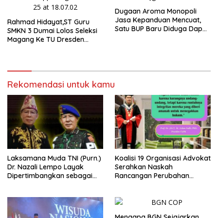
Dugaan Aroma Monopoli
Jasa Kepanduan Mencuat,
Rahmad Hidayat,ST Guru
Satu BUP Baru Diduga Dapat
SMKN 3 Dumai Lolos Seleksi
‘Karpet Merah, Ada Apa
Magang Ke TU Dresden
Dengan KSOP Kelas I Dumai
Jerman
Bungkam Seribu Bahasa.
Rekomendasi untuk kamu
Laksamana Muda TNI (Purn.)
Koalisi 19 Organisasi Advokat
Dr. Nazali Lempo Layak
Serahkan Naskah
Dipertimbangkan sebagai
Rancangan Perubahan
Jaksa Agung: Tegas,
Undang-Undang Advokat
Berintegritas, dan Tidak
kepada Kementerian Hukum
Berkompromi terhadap
RI
Penegakan Hukum
Mengapa BGN Sejajarkan