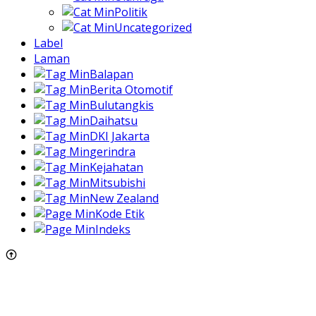
Politik
Uncategorized
Label
Laman
Balapan
Berita Otomotif
Bulutangkis
Daihatsu
DKI Jakarta
gerindra
Kejahatan
Mitsubishi
New Zealand
Kode Etik
Indeks