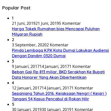
Popular Post
1
21 Juni, 2019
21 Juni, 2019
5 Komentar
Harga Tokek Rumahan bias Mencapai Puluhan
Milyaran Rupiah
2
3 September, 2020
2 Komentar
Pimda Lembaga K.P.K Kota Dumai Lakukan Audiensi
Dengan Dandim 0320 Dumai
3
9 Januari, 2017
14 Januari, 2017
1 Komentar
Beban Gaji Rp 813 miliar, BKD Serakhan Ke Bupati
Data Honorer Yang Akan Diberhentikan
4
12 Januari, 2017
14 Januari, 2017
1 Komentar
Sepanjang Tahun 2016, Kejaksaan Nengri ( Kejari )
Tangani 54 Kasus Pencabul di Rokan Hilir
5
30 Januari, 2019
30 Januari, 2019
1 Komentar