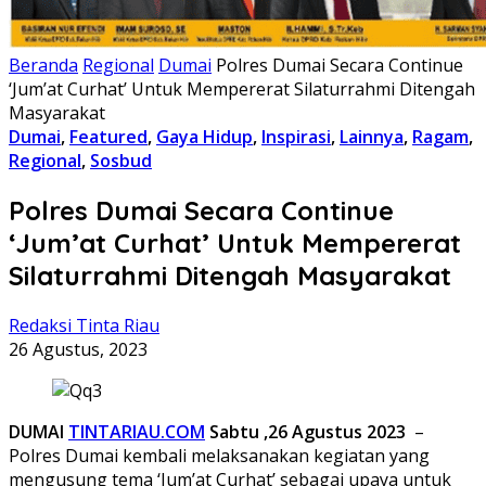
Beranda
Regional
Dumai
Polres Dumai Secara Continue
‘Jum’at Curhat’ Untuk Mempererat Silaturrahmi Ditengah
Masyarakat
Dumai
,
Featured
,
Gaya Hidup
,
Inspirasi
,
Lainnya
,
Ragam
,
Regional
,
Sosbud
Polres Dumai Secara Continue
‘Jum’at Curhat’ Untuk Mempererat
Silaturrahmi Ditengah Masyarakat
Redaksi Tinta Riau
26 Agustus, 2023
DUMAI
TINTARIAU.COM
Sabtu ,26 Agustus 2023
–
Polres Dumai kembali melaksanakan kegiatan yang
mengusung tema ‘Jum’at Curhat’ sebagai upaya untuk