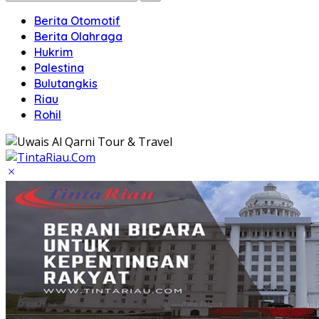
Berita Otomotif
Berita Olahraga
Hukrim
Palestina
Bulutangkis
Riau
Rohil