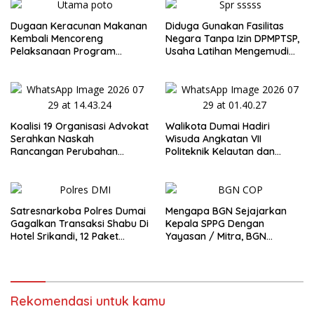
Dugaan Keracunan Makanan
Diduga Gunakan Fasilitas
Kembali Mencoreng
Negara Tanpa Izin DPMPTSP,
Pelaksanaan Program
Usaha Latihan Mengemudi
Makan Bergizi Gratis (MBG)
‘Barokah’ Disorot, Instruktur
di Kota Dumai
Sempat Intimidasi Wartawan
Koalisi 19 Organisasi Advokat
Walikota Dumai Hadiri
Serahkan Naskah
Wisuda Angkatan VII
Rancangan Perubahan
Politeknik Kelautan dan
Undang-Undang Advokat
Perikanan Dumai
kepada Kementerian Hukum
RI
Satresnarkoba Polres Dumai
Mengapa BGN Sejajarkan
Gagalkan Transaksi Shabu Di
Kepala SPPG Dengan
Hotel Srikandi, 12 Paket
Yayasan / Mitra, BGN
Shabu Berhasil Diamankan
Didesak Terbitkan Regulasi
Baru untuk Lindungi Kepala
SPPG
Rekomendasi untuk kamu