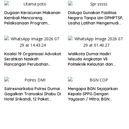
Dugaan Keracunan Makanan
Diduga Gunakan Fasilitas
Kembali Mencoreng
Negara Tanpa Izin DPMPTSP,
Pelaksanaan Program
Usaha Latihan Mengemudi
Makan Bergizi Gratis (MBG)
‘Barokah’ Disorot, Instruktur
di Kota Dumai
Sempat Intimidasi Wartawan
Koalisi 19 Organisasi Advokat
Walikota Dumai Hadiri
Serahkan Naskah
Wisuda Angkatan VII
Rancangan Perubahan
Politeknik Kelautan dan
Undang-Undang Advokat
Perikanan Dumai
kepada Kementerian Hukum
RI
Satresnarkoba Polres Dumai
Mengapa BGN Sejajarkan
Gagalkan Transaksi Shabu Di
Kepala SPPG Dengan
Hotel Srikandi, 12 Paket
Yayasan / Mitra, BGN
Shabu Berhasil Diamankan
Didesak Terbitkan Regulasi
Baru untuk Lindungi Kepala
SPPG