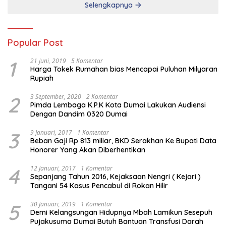
Selengkapnya
Popular Post
1
21 Juni, 2019
5 Komentar
Harga Tokek Rumahan bias Mencapai Puluhan Milyaran
Rupiah
2
3 September, 2020
2 Komentar
Pimda Lembaga K.P.K Kota Dumai Lakukan Audiensi
Dengan Dandim 0320 Dumai
3
9 Januari, 2017
1 Komentar
Beban Gaji Rp 813 miliar, BKD Serakhan Ke Bupati Data
Honorer Yang Akan Diberhentikan
4
12 Januari, 2017
1 Komentar
Sepanjang Tahun 2016, Kejaksaan Nengri ( Kejari )
Tangani 54 Kasus Pencabul di Rokan Hilir
5
30 Januari, 2019
1 Komentar
Demi Kelangsungan Hidupnya Mbah Lamikun Sesepuh
Pujakusuma Dumai Butuh Bantuan Transfusi Darah