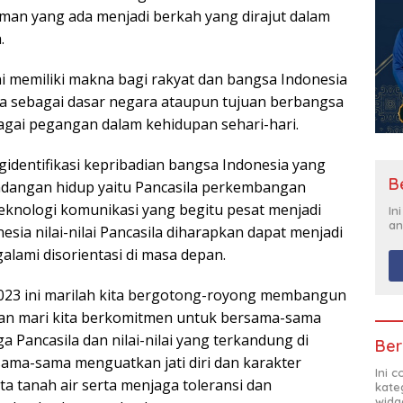
man yang ada menjadi berkah yang dirajut dalam
.
uni memiliki makna bagi rakyat dan bangsa Indonesia
la sebagai dasar negara ataupun tujuan berbangsa
agai pegangan dalam kehidupan sehari-hari.
gidentifikasi kepribadian bangsa Indonesia yang
B
dangan hidup yaitu Pancasila perkembangan
teknologi komunikasi yang begitu pesat menjadi
In
an
esia nilai-nilai Pancasila diharapkan dapat menjadi
galami disorientasi di masa depan.
 2023 ini marilah kita bergotong-royong membangun
an mari kita berkomitmen untuk bersama-sama
ancasila dan nilai-nilai yang terkandung di
Ber
ma-sama menguatkan jati diri dan karakter
Ini 
nta tanah air serta menjaga toleransi dan
kate
widg