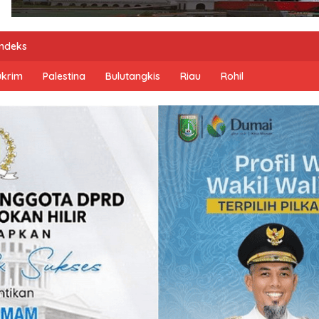
Indeks
ukrim
Palestina
Bulutangkis
Riau
Rohil