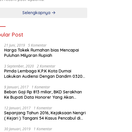
Selengkapnya
ular Post
21 Juni, 2019
5 Komentar
Harga Tokek Rumahan bias Mencapai
Puluhan Milyaran Rupiah
3 September, 2020
2 Komentar
Pimda Lembaga K.P.K Kota Dumai
Lakukan Audiensi Dengan Dandim 0320
Dumai
9 Januari, 2017
1 Komentar
Beban Gaji Rp 813 miliar, BKD Serakhan
Ke Bupati Data Honorer Yang Akan
Diberhentikan
12 Januari, 2017
1 Komentar
Sepanjang Tahun 2016, Kejaksaan Nengri
( Kejari ) Tangani 54 Kasus Pencabul di
Rokan Hilir
30 Januari, 2019
1 Komentar