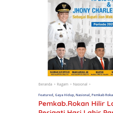
Beranda
Ragam
Nasional
Featured
,
Gaya Hidup
,
Nasional
,
Pemkab Rokan
Pemkab.Rokan Hilir L
Perigati Hari Lahir Pa