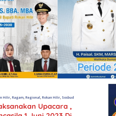
 Hilir
,
Ragam
,
Regional
,
Rokan Hilir
,
Sosbud
aksanakan Upacara ,
ncasila 1 Juni 2023 Di