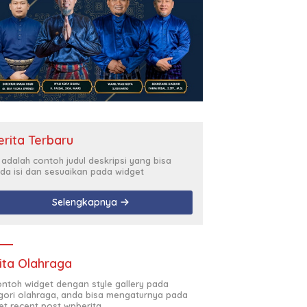
erita Terbaru
i adalah contoh judul deskripsi yang bisa
da isi dan sesuaikan pada widget
Selengkapnya
ita Olahraga
contoh widget dengan style gallery pada
gori olahraga, anda bisa mengaturnya pada
et recent post wpberita.