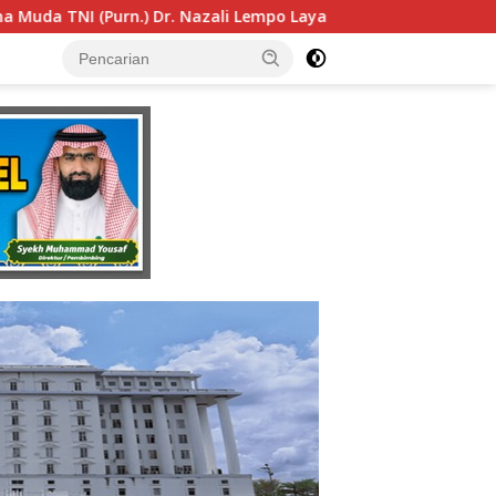
yak Dipertimbangkan sebagai Jaksa Agung: Tegas, Berintegri