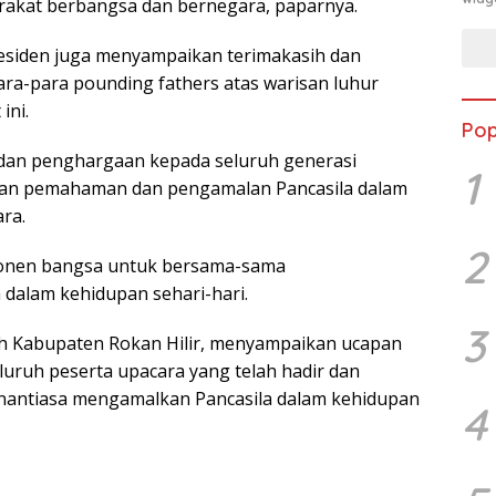
akat berbangsa dan bernegara, paparnya.
residen juga menyampaikan terimakasih dan
ra-para pounding fathers atas warisan luhur
ini.
Pop
 dan penghargaan kepada seluruh generasi
1
an pemahaman dan pengamalan Pancasila dalam
ra.
2
ponen bangsa untuk bersama-sama
a dalam kehidupan sehari-hari.
3
ah Kabupaten Rokan Hilir, menyampaikan ucapan
uruh peserta upacara yang telah hadir dan
antiasa mengamalkan Pancasila dalam kehidupan
4