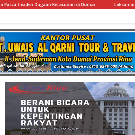
Dumai
Laksamana Muda TNI (Purn.) Dr. Nazali Lempo La