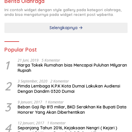
Berita Olahraga
Ini contoh widget dengan style gallery pada kategori olahraga,
anda bisa mengaturnya pada widget recent post wpberita.
Selengkapnya
Popular Post
1
21 Juni, 2019
5 Komentar
Harga Tokek Rumahan bias Mencapai Puluhan Milyaran
Rupiah
2
3 September, 2020
2 Komentar
Pimda Lembaga K.P.K Kota Dumai Lakukan Audiensi
Dengan Dandim 0320 Dumai
3
9 Januari, 2017
1 Komentar
Beban Gaji Rp 813 miliar, BKD Serakhan Ke Bupati Data
Honorer Yang Akan Diberhentikan
4
12 Januari, 2017
1 Komentar
Sepanjang Tahun 2016, Kejaksaan Nengri ( Kejari )