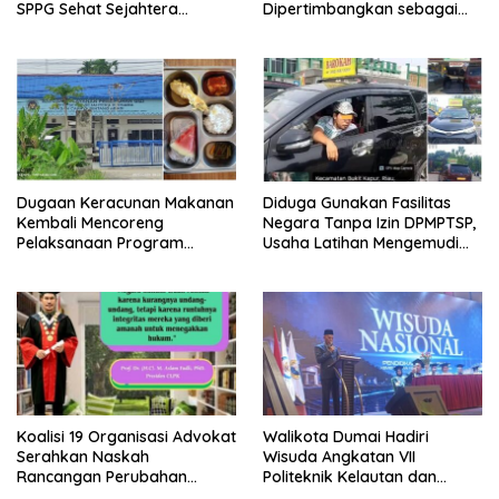
SPPG Sehat Sejahtera
Dipertimbangkan sebagai
Bersama Pasca-Insiden
Jaksa Agung: Tegas,
Dugaan Keracunan di Dumai
Berintegritas, dan Tidak
Berkompromi terhadap
Penegakan Hukum
Dugaan Keracunan Makanan
Diduga Gunakan Fasilitas
Kembali Mencoreng
Negara Tanpa Izin DPMPTSP,
Pelaksanaan Program
Usaha Latihan Mengemudi
Makan Bergizi Gratis (MBG)
‘Barokah’ Disorot, Instruktur
di SPPG Sehat Sejahtera
Sempat Intimidasi Wartawan
Bersama Kota Dumai
Koalisi 19 Organisasi Advokat
Walikota Dumai Hadiri
Serahkan Naskah
Wisuda Angkatan VII
Rancangan Perubahan
Politeknik Kelautan dan
Undang-Undang Advokat
Perikanan Dumai