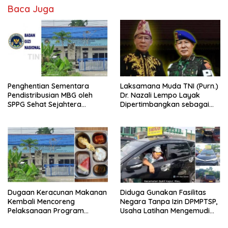
Baca Juga
Penghentian Sementara
Laksamana Muda TNI (Purn.)
Pendistribusian MBG oleh
Dr. Nazali Lempo Layak
SPPG Sehat Sejahtera
Dipertimbangkan sebagai
Bersama Pasca-Insiden
Jaksa Agung: Tegas,
Dugaan Keracunan di Dumai
Berintegritas, dan Tidak
Berkompromi terhadap
Penegakan Hukum
Dugaan Keracunan Makanan
Diduga Gunakan Fasilitas
Kembali Mencoreng
Negara Tanpa Izin DPMPTSP,
Pelaksanaan Program
Usaha Latihan Mengemudi
Makan Bergizi Gratis (MBG)
‘Barokah’ Disorot, Instruktur