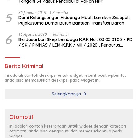
Tangani 54 Kasus Pencabul di Rokan Hilir
5
30 Januari, 2019
1 Komentar
Demi Kelangsungan Hidupnya Mbah Lamikun Sesepuh
Pujakusuma Dumai Butuh Bantuan Transfusi Darah
6
15 Agustus, 2020
1 Komentar
Berdasarkan Skep Lembaga K.P.K No : 03.05.01.03 – PD
/ SK / PIMNAS / LEM-K.P.K / VIII / 2020 , Pengurus
Pimda Lembaga K.P.K Dumai Terbentuk
Berita Kriminal
Ini adalah contoh deskripsi untuk widget recent post wpberita,
anda bisa memasukkan deskripsi pada widget ini.
Selengkapnya
Otomotif
Ini adalah contoh keterangan untuk widget dengan kategori
otomotif, anda bisa dengan mudah memasukkannya pada
widget.