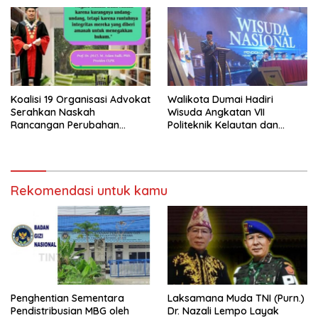
di SPPG Sehat Sejahtera
Sempat Intimidasi Wartawan
Bersama Kota Dumai
Koalisi 19 Organisasi Advokat
Walikota Dumai Hadiri
Serahkan Naskah
Wisuda Angkatan VII
Rancangan Perubahan
Politeknik Kelautan dan
Undang-Undang Advokat
Perikanan Dumai
kepada Kementerian Hukum
RI
Rekomendasi untuk kamu
Penghentian Sementara
Laksamana Muda TNI (Purn.)
Pendistribusian MBG oleh
Dr. Nazali Lempo Layak