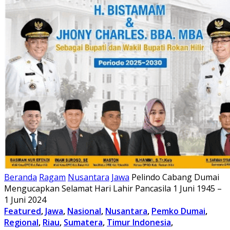
Beranda
Ragam
Nusantara
Jawa
Pelindo Cabang Dumai
Mengucapkan Selamat Hari Lahir Pancasila 1 Juni 1945 –
1 Juni 2024
Featured
,
Jawa
,
Nasional
,
Nusantara
,
Pemko Dumai
,
Regional
,
Riau
,
Sumatera
,
Timur Indonesia
,