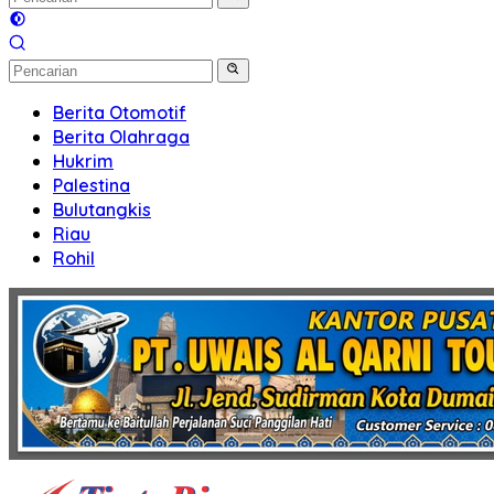
Berita Otomotif
Berita Olahraga
Hukrim
Palestina
Bulutangkis
Riau
Rohil