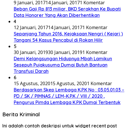
9 Januari, 2017
14 Januari, 2017
1 Komentar
Beban Gaji Rp 813 miliar, BKD Serakhan Ke Bupati
Data Honorer Yang Akan Diberhentikan
4
12 Januari, 2017
14 Januari, 2017
1 Komentar
Sepanjang Tahun 2016, Kejaksaan Nengri ( Kejari )
Tangani 54 Kasus Pencabul di Rokan Hilir
5
30 Januari, 2019
30 Januari, 2019
1 Komentar
Demi Kelangsungan Hidupnya Mbah Lamikun
Sesepuh Pujakusuma Dumai Butuh Bantuan
Transfusi Darah
6
15 Agustus, 2020
15 Agustus, 2020
1 Komentar
Berdasarkan Skep Lembaga K.P.K No : 03.05.01.03 –
PD / SK / PIMNAS / LEM-K.P.K / VIII / 2020 ,
Pengurus Pimda Lembaga K.P.K Dumai Terbentuk
Berita Kriminal
Ini adalah contoh deskripsi untuk widget recent post