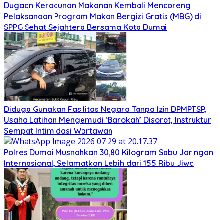
Dugaan Keracunan Makanan Kembali Mencoreng
Pelaksanaan Program Makan Bergizi Gratis (MBG) di
SPPG Sehat Sejahtera Bersama Kota Dumai
Diduga Gunakan Fasilitas Negara Tanpa Izin DPMPTSP,
Usaha Latihan Mengemudi ‘Barokah’ Disorot, Instruktur
Sempat Intimidasi Wartawan
Polres Dumai Musnahkan 30,80 Kilogram Sabu Jaringan
Internasional, Selamatkan Lebih dari 155 Ribu Jiwa