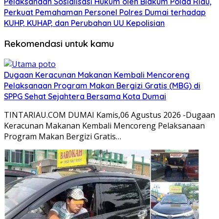
Pelaksanaan Sosialisasi Hukum oleh Bidkum Polda Riau,
Perkuat Pemahaman Personel Polres Dumai terhadap
KUHP, KUHAP, dan Perubahan UU Kepolisian
Rekomendasi untuk kamu
Dugaan Keracunan Makanan Kembali Mencoreng
Pelaksanaan Program Makan Bergizi Gratis (MBG) di
SPPG Sehat Sejahtera Bersama Kota Dumai
TINTARIAU.COM DUMAI Kamis,06 Agustus 2026 -Dugaan
Keracunan Makanan Kembali Mencoreng Pelaksanaan
Program Makan Bergizi Gratis…