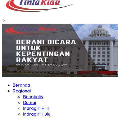
Beranda
Regional
Bengkalis
Dumai
Indragiri Hilir
Indragiri Hulu