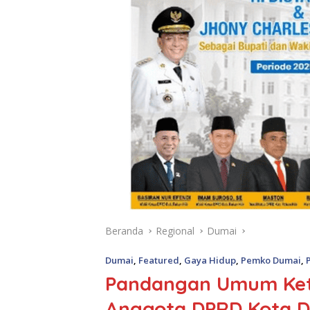
Beranda
Regional
Dumai
Dumai
,
Featured
,
Gaya Hidup
,
Pemko Dumai
,
P
Pandangan Umum Ketu
Anggota DPRD Kota Du