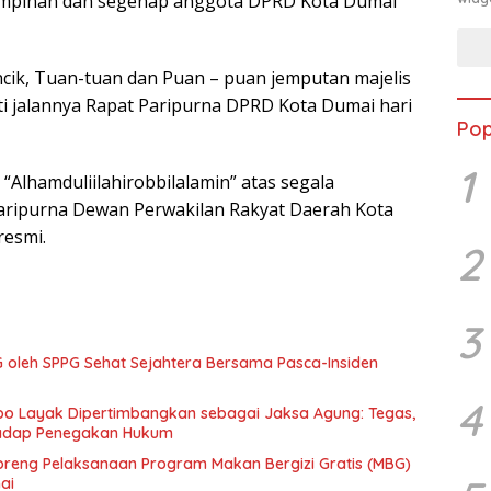
 Pimpinan dan segenap anggota DPRD Kota Dumai
encik, Tuan-tuan dan Puan – puan jemputan majelis
i jalannya Rapat Paripurna DPRD Kota Dumai hari
Pop
1
Alhamduliilahirobbilalamin” atas segala
aripurna Dewan Perwakilan Rakyat Daerah Kota
resmi.
2
3
 oleh SPPG Sehat Sejahtera Bersama Pasca-Insiden
4
mpo Layak Dipertimbangkan sebagai Jaksa Agung: Tegas,
rhadap Penegakan Hukum
eng Pelaksanaan Program Makan Bergizi Gratis (MBG)
ai