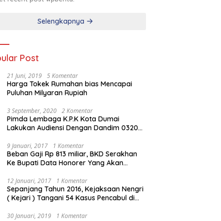
Selengkapnya
ular Post
21 Juni, 2019
5 Komentar
Harga Tokek Rumahan bias Mencapai
Puluhan Milyaran Rupiah
3 September, 2020
2 Komentar
Pimda Lembaga K.P.K Kota Dumai
Lakukan Audiensi Dengan Dandim 0320
Dumai
9 Januari, 2017
1 Komentar
Beban Gaji Rp 813 miliar, BKD Serakhan
Ke Bupati Data Honorer Yang Akan
Diberhentikan
12 Januari, 2017
1 Komentar
Sepanjang Tahun 2016, Kejaksaan Nengri
( Kejari ) Tangani 54 Kasus Pencabul di
Rokan Hilir
30 Januari, 2019
1 Komentar