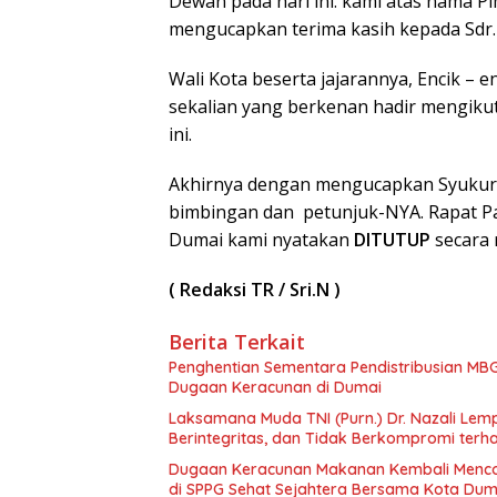
Dewan pada hari ini. kami atas nama
mengucapkan terima kasih kepada Sdr.
Wali Kota beserta jajarannya, Encik – 
sekalian yang berkenan hadir mengikut
ini.
Akhirnya dengan mengucapkan Syukur “
bimbingan dan petunjuk-NYA. Rapat P
Dumai kami nyatakan
DITUTUP
secara 
( Redaksi TR / Sri.N )
Berita Terkait
Penghentian Sementara Pendistribusian MBG
Dugaan Keracunan di Dumai
Laksamana Muda TNI (Purn.) Dr. Nazali Le
Berintegritas, dan Tidak Berkompromi te
Dugaan Keracunan Makanan Kembali Mencor
di SPPG Sehat Sejahtera Bersama Kota Dum