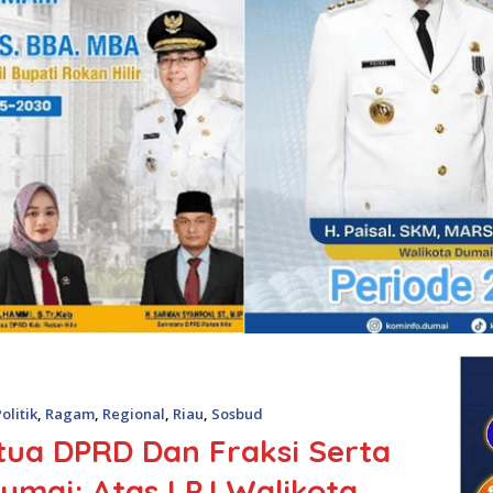
olitik
,
Ragam
,
Regional
,
Riau
,
Sosbud
a DPRD Dan Fraksi Serta
mai; Atas LPJ Walikota