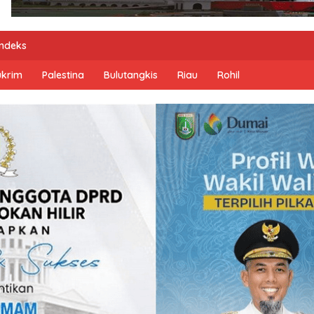
Indeks
ukrim
Palestina
Bulutangkis
Riau
Rohil