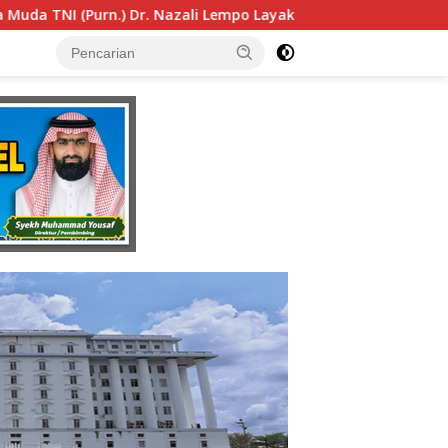
 Layak Dipertimbangkan sebagai Jaksa Agung: Tegas, Berinteg