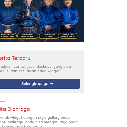
erita Terbaru
i adalah contoh judul deskripsi yang bisa
da isi dan sesuaikan pada widget
Selengkapnya
ita Olahraga
contoh widget dengan style gallery pada
gori olahraga, anda bisa mengaturnya pada
et recent post wpberita.