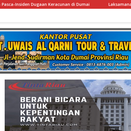
i Dumai
Laksamana Muda TNI (Purn.) Dr. Nazali Lempo