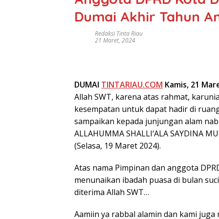
Dumai Akhir Tahun A
Redaksi Tinta Riau
21 Maret, 2024
DUMAI
TINTARIAU.COM
Kamis, 21 Mar
Allah SWT, karena atas rahmat, karuni
kesempatan untuk dapat hadir di ruanga
sampaikan kepada junjungan alam na
ALLAHUMMA SHALLI‘ALA SAYDINA M
(Selasa, 19 Maret 2024).
Atas nama Pimpinan dan anggota DPR
menunaikan ibadah puasa di bulan suc
diterima Allah SWT…
Aamiin ya rabbal alamin dan kami ju