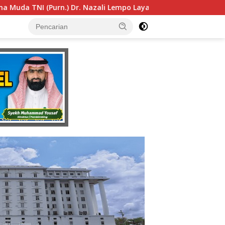
Layak Dipertimbangkan sebagai Jaksa Agung: Tegas, Berintegr