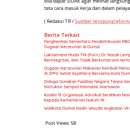
bila dapat SIDAK agar melihat langsung
tata cara masuk kerja dan dalam pelaya
( Redaksi TR /
Sumber teropongreform
Berita Terkait
Penghentian Sementara Pendistribusian MBG
Dugaan Keracunan di Dumai
Laksamana Muda TNI (Purn.) Dr. Nazali Le
Berintegritas, dan Tidak Berkompromi te
Dugaan Keracunan Makanan Kembali Mencor
di SPPG Sehat Sejahtera Bersama Kota Dum
Diduga Gunakan Fasilitas Negara Tanpa Izi
Instruktur Sempat Intimidasi Wartawan
Koalisi 19 Organisasi Advokat Serahkan 
kepada Kementerian Hukum RI
Walikota Dumai Hadiri Wisuda Angkatan VII 
Post Views:
58