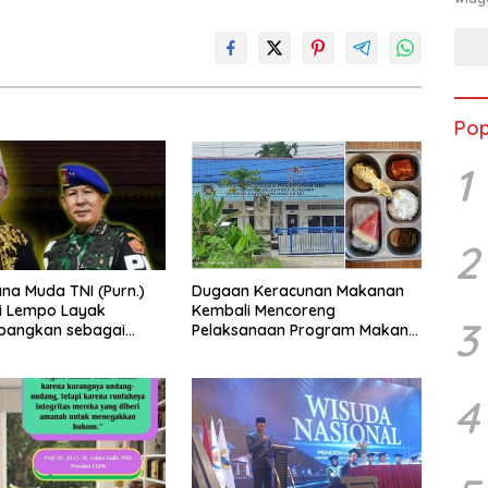
Pop
1
2
a Muda TNI (Purn.)
Dugaan Keracunan Makanan
li Lempo Layak
Kembali Mencoreng
3
mbangkan sebagai
Pelaksanaan Program Makan
ung: Tegas,
Bergizi Gratis (MBG) di SPPG
ritas, dan Tidak
Sehat Sejahtera Bersama Kota
romi terhadap
Dumai
4
an Hukum