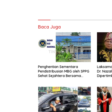
Baca Juga
Penghentian Sementara
Laksaman
Pendistribusian MBG oleh SPPG
Dr. Naza
Sehat Sejahtera Bersama
Diperti
Pasca-Insiden Dugaan
Jaksa Ag
Keracunan di Dumai
Berinteg
Berkomp
Penegak