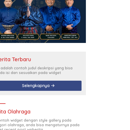
erita Terbaru
i adalah contoh judul deskripsi yang bisa
da isi dan sesuaikan pada widget
Selengkapnya
ita Olahraga
contoh widget dengan style gallery pada
gori olahraga, anda bisa mengaturnya pada
et recent post wpberita.