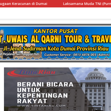
na Muda TNI (Purn.) Dr. Nazali Lempo Layak Dipertimbangkan 