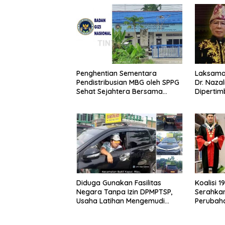
Penghentian Sementara
Laksaman
Pendistribusian MBG oleh SPPG
Dr. Naza
Sehat Sejahtera Bersama
Diperti
Pasca-Insiden Dugaan
Jaksa Ag
Keracunan di Dumai
Berinteg
Berkomp
Penegak
Diduga Gunakan Fasilitas
Koalisi 
Negara Tanpa Izin DPMPTSP,
Serahka
Usaha Latihan Mengemudi
Perubah
‘Barokah’ Disorot, Instruktur
Advokat
Sempat Intimidasi Wartawan
Hukum R