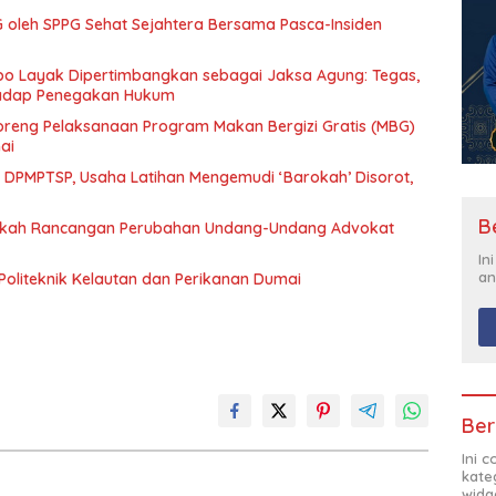
 oleh SPPG Sehat Sejahtera Bersama Pasca-Insiden
mpo Layak Dipertimbangkan sebagai Jaksa Agung: Tegas,
rhadap Penegakan Hukum
eng Pelaksanaan Program Makan Bergizi Gratis (MBG)
ai
n DPMPTSP, Usaha Latihan Mengemudi ‘Barokah’ Disorot,
B
Naskah Rancangan Perubahan Undang-Undang Advokat
In
an
Politeknik Kelautan dan Perikanan Dumai
Ber
Ini 
kate
widg