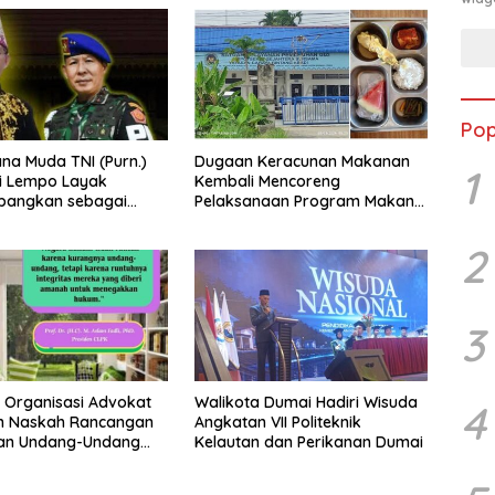
Pop
a Muda TNI (Purn.)
Dugaan Keracunan Makanan
1
li Lempo Layak
Kembali Mencoreng
mbangkan sebagai
Pelaksanaan Program Makan
ung: Tegas,
Bergizi Gratis (MBG) di SPPG
ritas, dan Tidak
Sehat Sejahtera Bersama Kota
2
romi terhadap
Dumai
an Hukum
3
19 Organisasi Advokat
Walikota Dumai Hadiri Wisuda
4
n Naskah Rancangan
Angkatan VII Politeknik
an Undang-Undang
Kelautan dan Perikanan Dumai
 kepada Kementerian
I