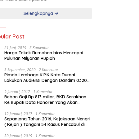
Selengkapnya
ular Post
21 Juni, 2019
5 Komentar
Harga Tokek Rumahan bias Mencapai
Puluhan Milyaran Rupiah
3 September, 2020
2 Komentar
Pimda Lembaga K.P.K Kota Dumai
Lakukan Audiensi Dengan Dandim 0320
Dumai
9 Januari, 2017
1 Komentar
Beban Gaji Rp 813 miliar, BKD Serakhan
Ke Bupati Data Honorer Yang Akan
Diberhentikan
12 Januari, 2017
1 Komentar
Sepanjang Tahun 2016, Kejaksaan Nengri
( Kejari ) Tangani 54 Kasus Pencabul di
Rokan Hilir
30 Januari, 2019
1 Komentar