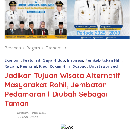
Beranda
Ragam
Ekonomi
Ekonomi
,
Featured
,
Gaya Hidup
,
Inspirasi
,
Pemkab Rokan Hilir
,
Ragam
,
Regional
,
Riau
,
Rokan Hilir
,
Sosbud
,
Uncategorized
Jadikan Tujuan Wisata Alternatif
Masyarakat Rohil, Jembatan
Pedamaran l Diubah Sebagai
Taman
Redaksi Tinta Riau
22 Mei, 2024