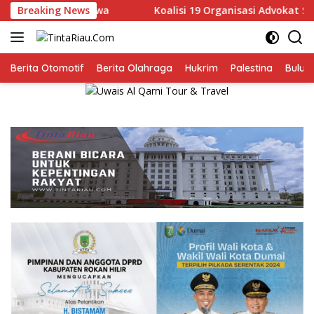
Langsung
 Ribu Jiwa
Breaking News
Koalisi 19 Organisasi Advokat Serahkan N
ke
konten
Berita Otomotif
Berita Olahraga
Hukrim
Palestina
Bulut