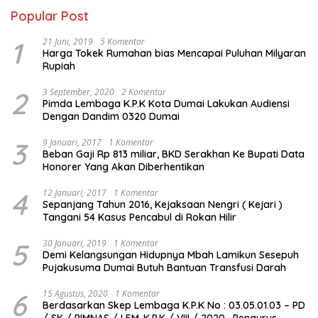
Popular Post
1
21 Juni, 2019
5 Komentar
Harga Tokek Rumahan bias Mencapai Puluhan Milyaran
Rupiah
2
3 September, 2020
2 Komentar
Pimda Lembaga K.P.K Kota Dumai Lakukan Audiensi
Dengan Dandim 0320 Dumai
3
9 Januari, 2017
1 Komentar
Beban Gaji Rp 813 miliar, BKD Serakhan Ke Bupati Data
Honorer Yang Akan Diberhentikan
4
12 Januari, 2017
1 Komentar
Sepanjang Tahun 2016, Kejaksaan Nengri ( Kejari )
Tangani 54 Kasus Pencabul di Rokan Hilir
5
30 Januari, 2019
1 Komentar
Demi Kelangsungan Hidupnya Mbah Lamikun Sesepuh
Pujakusuma Dumai Butuh Bantuan Transfusi Darah
6
15 Agustus, 2020
1 Komentar
Berdasarkan Skep Lembaga K.P.K No : 03.05.01.03 – PD
/ SK / PIMNAS / LEM-K.P.K / VIII / 2020 , Pengurus