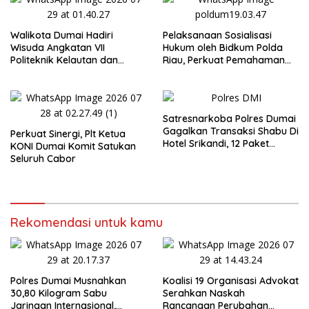
Walikota Dumai Hadiri
Pelaksanaan Sosialisasi
Wisuda Angkatan VII
Hukum oleh Bidkum Polda
Politeknik Kelautan dan
Riau, Perkuat Pemahaman
Perikanan Dumai
Personel Polres Dumai
terhadap KUHP, KUHAP, dan
Perubahan UU Kepolisian
Satresnarkoba Polres Dumai
Gagalkan Transaksi Shabu Di
Perkuat Sinergi, Plt Ketua
Hotel Srikandi, 12 Paket
KONI Dumai Komit Satukan
Shabu Berhasil Diamankan
Seluruh Cabor
Rekomendasi untuk kamu
Polres Dumai Musnahkan
Koalisi 19 Organisasi Advokat
30,80 Kilogram Sabu
Serahkan Naskah
Jaringan Internasional,
Rancangan Perubahan