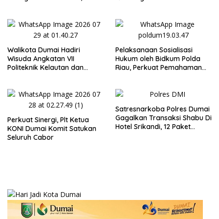
Selamatkan Lebih dari 155
Undang-Undang Advokat
Ribu Jiwa
kepada Kementerian Hukum
RI
Walikota Dumai Hadiri
Pelaksanaan Sosialisasi
Wisuda Angkatan VII
Hukum oleh Bidkum Polda
Politeknik Kelautan dan
Riau, Perkuat Pemahaman
Perikanan Dumai
Personel Polres Dumai
terhadap KUHP, KUHAP, dan
Perubahan UU Kepolisian
Satresnarkoba Polres Dumai
Gagalkan Transaksi Shabu Di
Perkuat Sinergi, Plt Ketua
Hotel Srikandi, 12 Paket
KONI Dumai Komit Satukan
Shabu Berhasil Diamankan
Seluruh Cabor