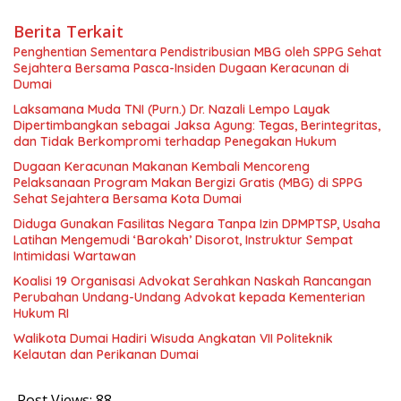
Berita Terkait
Penghentian Sementara Pendistribusian MBG oleh SPPG Sehat
Sejahtera Bersama Pasca-Insiden Dugaan Keracunan di
Dumai
Laksamana Muda TNI (Purn.) Dr. Nazali Lempo Layak
Dipertimbangkan sebagai Jaksa Agung: Tegas, Berintegritas,
dan Tidak Berkompromi terhadap Penegakan Hukum
Dugaan Keracunan Makanan Kembali Mencoreng
Pelaksanaan Program Makan Bergizi Gratis (MBG) di SPPG
Sehat Sejahtera Bersama Kota Dumai
Diduga Gunakan Fasilitas Negara Tanpa Izin DPMPTSP, Usaha
Latihan Mengemudi ‘Barokah’ Disorot, Instruktur Sempat
Intimidasi Wartawan
Koalisi 19 Organisasi Advokat Serahkan Naskah Rancangan
Perubahan Undang-Undang Advokat kepada Kementerian
Hukum RI
Walikota Dumai Hadiri Wisuda Angkatan VII Politeknik
Kelautan dan Perikanan Dumai
Post Views:
88