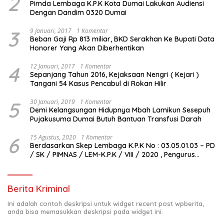
2
Pimda Lembaga K.P.K Kota Dumai Lakukan Audiensi
Dengan Dandim 0320 Dumai
3
9 Januari, 2017
1 Komentar
Beban Gaji Rp 813 miliar, BKD Serakhan Ke Bupati Data
Honorer Yang Akan Diberhentikan
4
12 Januari, 2017
1 Komentar
Sepanjang Tahun 2016, Kejaksaan Nengri ( Kejari )
Tangani 54 Kasus Pencabul di Rokan Hilir
5
30 Januari, 2019
1 Komentar
Demi Kelangsungan Hidupnya Mbah Lamikun Sesepuh
Pujakusuma Dumai Butuh Bantuan Transfusi Darah
6
15 Agustus, 2020
1 Komentar
Berdasarkan Skep Lembaga K.P.K No : 03.05.01.03 – PD
/ SK / PIMNAS / LEM-K.P.K / VIII / 2020 , Pengurus
Pimda Lembaga K.P.K Dumai Terbentuk
Berita Kriminal
Ini adalah contoh deskripsi untuk widget recent post wpberita,
anda bisa memasukkan deskripsi pada widget ini.