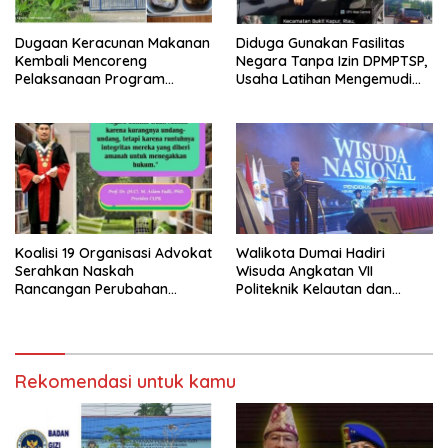
Dugaan Keracunan Makanan
Diduga Gunakan Fasilitas
Kembali Mencoreng
Negara Tanpa Izin DPMPTSP,
Pelaksanaan Program
Usaha Latihan Mengemudi
Makan Bergizi Gratis (MBG)
‘Barokah’ Disorot, Instruktur
di SPPG Sehat Sejahtera
Sempat Intimidasi Wartawan
Bersama Kota Dumai
Koalisi 19 Organisasi Advokat
Walikota Dumai Hadiri
Serahkan Naskah
Wisuda Angkatan VII
Rancangan Perubahan
Politeknik Kelautan dan
Undang-Undang Advokat
Perikanan Dumai
kepada Kementerian Hukum
RI
Rekomendasi untuk kamu