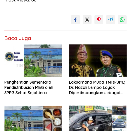
Baca Juga
Penghentian Sementara
Laksamana Muda TNI (Purn.)
Pendistribusian MBG oleh
Dr. Nazali Lempo Layak
SPPG Sehat Sejahtera
Dipertimbangkan sebagai
Bersama Pasca-Insiden
Jaksa Agung: Tegas,
Dugaan Keracunan di Dumai
Berintegritas, dan Tidak
Berkompromi terhadap
Penegakan Hukum