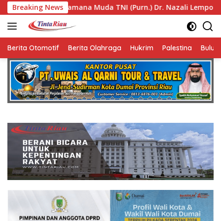
Langsung
da TNI (Purn.) Dr. Nazali Lempo Layak Dipertimbangkan seba
Breaking News
ke
konten
Berita Otomotif
Berita Olahraga
Hukrim
Palestina
Bulut