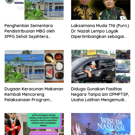
Penghentian Sementara
Laksamana Muda TNI (Purn.)
Pendistribusian MBG oleh
Dr. Nazali Lempo Layak
SPPG Sehat Sejahtera
Dipertimbangkan sebagai
Bersama Pasca-Insiden
Jaksa Agung: Tegas,
Dugaan Keracunan di Dumai
Berintegritas, dan Tidak
Berkompromi terhadap
Penegakan Hukum
Dugaan Keracunan Makanan
Diduga Gunakan Fasilitas
Kembali Mencoreng
Negara Tanpa Izin DPMPTSP,
Pelaksanaan Program
Usaha Latihan Mengemudi
Makan Bergizi Gratis (MBG)
‘Barokah’ Disorot, Instruktur
di SPPG Sehat Sejahtera
Sempat Intimidasi Wartawan
Bersama Kota Dumai