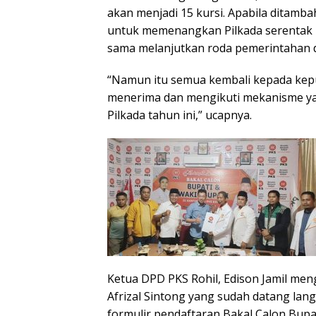
akan menjadi 15 kursi. Apabila ditamba
untuk memenangkan Pilkada serentak 20
sama melanjutkan roda pemerintahan 
“Namun itu semua kembali kepada keput
menerima dan mengikuti mekanisme yan
Pilkada tahun ini,” ucapnya.
Ketua DPD PKS Rohil, Edison Jamil men
Afrizal Sintong yang sudah datang la
formulir pendaftaran Bakal Calon Bupat