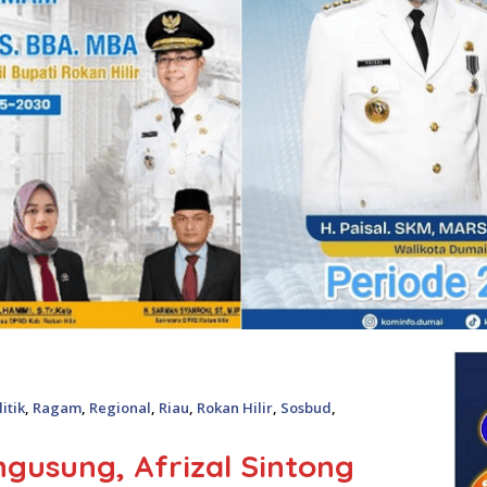
litik
,
Ragam
,
Regional
,
Riau
,
Rokan Hilir
,
Sosbud
,
ngusung, Afrizal Sintong