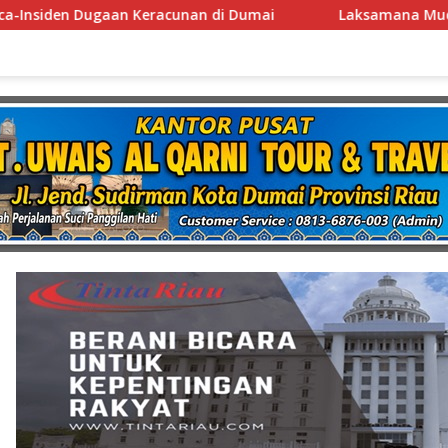
Laksamana Muda TNI (Purn.) Dr. Nazali Lempo Layak Dip