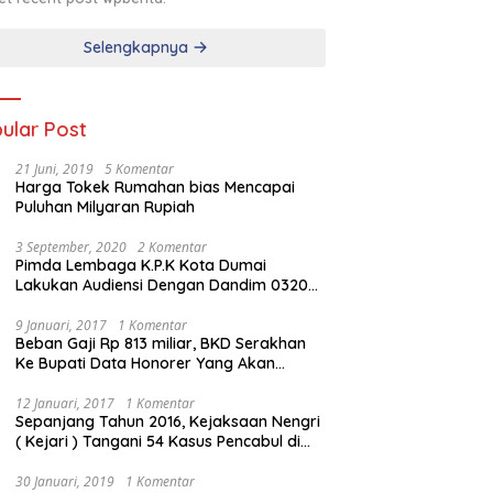
Selengkapnya
ular Post
21 Juni, 2019
5 Komentar
Harga Tokek Rumahan bias Mencapai
Puluhan Milyaran Rupiah
3 September, 2020
2 Komentar
Pimda Lembaga K.P.K Kota Dumai
Lakukan Audiensi Dengan Dandim 0320
Dumai
9 Januari, 2017
1 Komentar
Beban Gaji Rp 813 miliar, BKD Serakhan
Ke Bupati Data Honorer Yang Akan
Diberhentikan
12 Januari, 2017
1 Komentar
Sepanjang Tahun 2016, Kejaksaan Nengri
( Kejari ) Tangani 54 Kasus Pencabul di
Rokan Hilir
30 Januari, 2019
1 Komentar