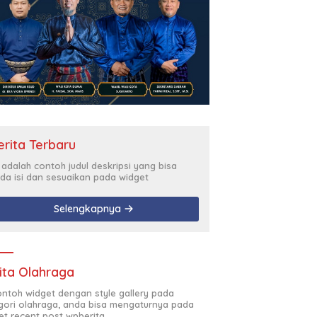
erita Terbaru
i adalah contoh judul deskripsi yang bisa
da isi dan sesuaikan pada widget
Selengkapnya
ita Olahraga
contoh widget dengan style gallery pada
gori olahraga, anda bisa mengaturnya pada
et recent post wpberita.