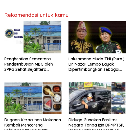
RI
Rekomendasi untuk kamu
Penghentian Sementara
Laksamana Muda TNI (Purn.)
Pendistribusian MBG oleh
Dr. Nazali Lempo Layak
SPPG Sehat Sejahtera
Dipertimbangkan sebagai
Bersama Pasca-Insiden
Jaksa Agung: Tegas,
Dugaan Keracunan di Dumai
Berintegritas, dan Tidak
Berkompromi terhadap
Penegakan Hukum
Dugaan Keracunan Makanan
Diduga Gunakan Fasilitas
Kembali Mencoreng
Negara Tanpa Izin DPMPTSP,