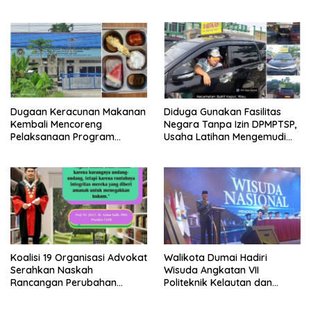
Bersama Pasca-Insiden
Jaksa Agung: Tegas,
Dugaan Keracunan di Dumai
Berintegritas, dan Tidak
Berkompromi terhadap
Penegakan Hukum
Dugaan Keracunan Makanan
Diduga Gunakan Fasilitas
Kembali Mencoreng
Negara Tanpa Izin DPMPTSP,
Pelaksanaan Program
Usaha Latihan Mengemudi
Makan Bergizi Gratis (MBG)
‘Barokah’ Disorot, Instruktur
di SPPG Sehat Sejahtera
Sempat Intimidasi Wartawan
Bersama Kota Dumai
Koalisi 19 Organisasi Advokat
Walikota Dumai Hadiri
Serahkan Naskah
Wisuda Angkatan VII
Rancangan Perubahan
Politeknik Kelautan dan
Undang-Undang Advokat
Perikanan Dumai
kepada Kementerian Hukum