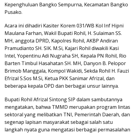
Kepenghuluan Bangko Sempurna, Kecamatan Bangko
Pusako.
Acara ini dihadiri Kasiter Korem 031/WB Kol Inf Hipni
Maulana Farhan, Wakil Bupati Rohil, H. Sulaiman SS.
MH, anggota DPRD, Kapolres Rohil, AKBP Andiran
Pramudianto SH. SIK. M.Si, Kajari Rohil diwakili Kasi
Intel, Yopentinu Adi Nugraha SH, Kepala PN Rohil, Rio
Barten Timbul Hasahatan SH. MH, Danyon B. Pelopor
Brimob Manggala, Kompol Wakidi, Sekda Rohil H. Fauzi
Efrizal S.Sos M.Si, Ketua PKK Sanimar Afrizal, dan
beberapa kepala OPD dan berbagai unsur lainnya.
Bupati Rohil Afrizal Sintong SIP dalam sambutannya
mengatakan, bahwa TMMD merupakan program lintas
sektoral yang melibatkan TNI, Pemerintah Daerah, dan
segenap lapisan masyarakat sebagai salah satu
langkah nyata guna mengatasi berbagai permasalahan