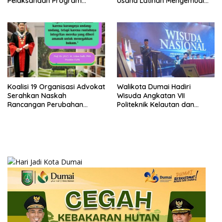
Pelaksanaan Program
Usaha Latihan Mengemudi
Makan Bergizi Gratis (MBG)
‘Barokah’ Disorot, Instruktur
di SPPG Sehat Sejahtera
Sempat Intimidasi Wartawan
Bersama Kota Dumai
Koalisi 19 Organisasi Advokat
Walikota Dumai Hadiri
Serahkan Naskah
Wisuda Angkatan VII
Rancangan Perubahan
Politeknik Kelautan dan
Undang-Undang Advokat
Perikanan Dumai
kepada Kementerian Hukum
RI