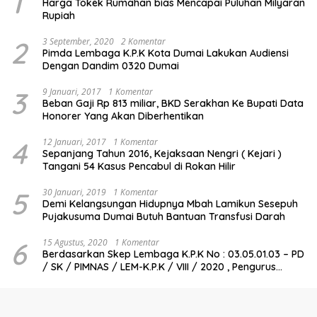
1
Harga Tokek Rumahan bias Mencapai Puluhan Milyaran
Rupiah
2
3 September, 2020
2 Komentar
Pimda Lembaga K.P.K Kota Dumai Lakukan Audiensi
Dengan Dandim 0320 Dumai
3
9 Januari, 2017
1 Komentar
Beban Gaji Rp 813 miliar, BKD Serakhan Ke Bupati Data
Honorer Yang Akan Diberhentikan
4
12 Januari, 2017
1 Komentar
Sepanjang Tahun 2016, Kejaksaan Nengri ( Kejari )
Tangani 54 Kasus Pencabul di Rokan Hilir
5
30 Januari, 2019
1 Komentar
Demi Kelangsungan Hidupnya Mbah Lamikun Sesepuh
Pujakusuma Dumai Butuh Bantuan Transfusi Darah
6
15 Agustus, 2020
1 Komentar
Berdasarkan Skep Lembaga K.P.K No : 03.05.01.03 – PD
/ SK / PIMNAS / LEM-K.P.K / VIII / 2020 , Pengurus
Pimda Lembaga K.P.K Dumai Terbentuk
Berita Kriminal