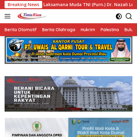
Langsung
aksamana Muda TNI (Purn.) Dr. Nazali Lempo Layak Dipertimba
Breaking News
ke
konten
Berita Otomotif
Berita Olahraga
Hukrim
Palestina
Bulut