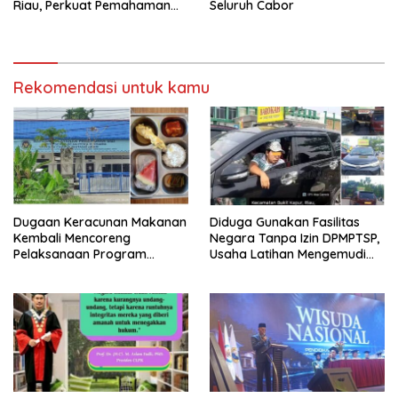
Riau, Perkuat Pemahaman
Seluruh Cabor
Personel Polres Dumai
terhadap KUHP, KUHAP, dan
Perubahan UU Kepolisian
Rekomendasi untuk kamu
Dugaan Keracunan Makanan
Diduga Gunakan Fasilitas
Kembali Mencoreng
Negara Tanpa Izin DPMPTSP,
Pelaksanaan Program
Usaha Latihan Mengemudi
Makan Bergizi Gratis (MBG)
‘Barokah’ Disorot, Instruktur
di SPPG Sehat Sejahtera
Sempat Intimidasi Wartawan
Bersama Kota Dumai