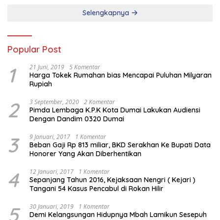
Selengkapnya
Popular Post
1
21 Juni, 2019
5 Komentar
Harga Tokek Rumahan bias Mencapai Puluhan Milyaran
Rupiah
2
3 September, 2020
2 Komentar
Pimda Lembaga K.P.K Kota Dumai Lakukan Audiensi
Dengan Dandim 0320 Dumai
3
9 Januari, 2017
1 Komentar
Beban Gaji Rp 813 miliar, BKD Serakhan Ke Bupati Data
Honorer Yang Akan Diberhentikan
4
12 Januari, 2017
1 Komentar
Sepanjang Tahun 2016, Kejaksaan Nengri ( Kejari )
Tangani 54 Kasus Pencabul di Rokan Hilir
5
30 Januari, 2019
1 Komentar
Demi Kelangsungan Hidupnya Mbah Lamikun Sesepuh