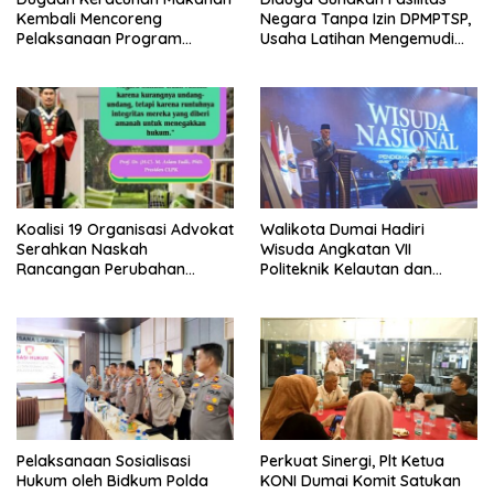
Kembali Mencoreng
Negara Tanpa Izin DPMPTSP,
Pelaksanaan Program
Usaha Latihan Mengemudi
Makan Bergizi Gratis (MBG)
‘Barokah’ Disorot, Instruktur
di SPPG Sehat Sejahtera
Sempat Intimidasi Wartawan
Bersama Kota Dumai
Koalisi 19 Organisasi Advokat
Walikota Dumai Hadiri
Serahkan Naskah
Wisuda Angkatan VII
Rancangan Perubahan
Politeknik Kelautan dan
Undang-Undang Advokat
Perikanan Dumai
kepada Kementerian Hukum
RI
Pelaksanaan Sosialisasi
Perkuat Sinergi, Plt Ketua
Hukum oleh Bidkum Polda
KONI Dumai Komit Satukan