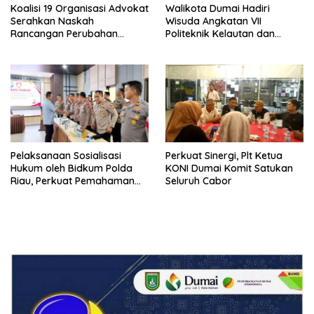
Koalisi 19 Organisasi Advokat
Walikota Dumai Hadiri
Serahkan Naskah
Wisuda Angkatan VII
Rancangan Perubahan
Politeknik Kelautan dan
Undang-Undang Advokat
Perikanan Dumai
kepada Kementerian Hukum
RI
Pelaksanaan Sosialisasi
Perkuat Sinergi, Plt Ketua
Hukum oleh Bidkum Polda
KONI Dumai Komit Satukan
Riau, Perkuat Pemahaman
Seluruh Cabor
Personel Polres Dumai
terhadap KUHP, KUHAP, dan
Perubahan UU Kepolisian