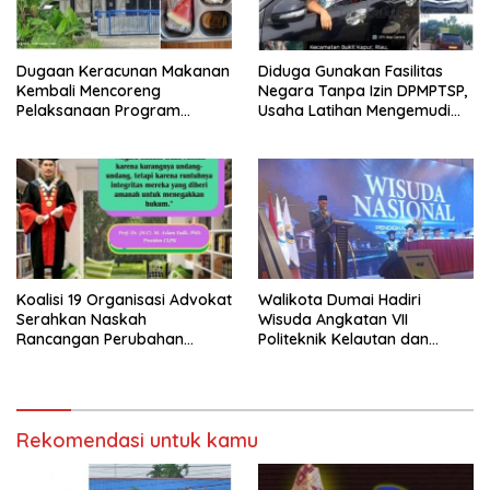
Dugaan Keracunan Makanan
Diduga Gunakan Fasilitas
Kembali Mencoreng
Negara Tanpa Izin DPMPTSP,
Pelaksanaan Program
Usaha Latihan Mengemudi
Makan Bergizi Gratis (MBG)
‘Barokah’ Disorot, Instruktur
di SPPG Sehat Sejahtera
Sempat Intimidasi Wartawan
Bersama Kota Dumai
Koalisi 19 Organisasi Advokat
Walikota Dumai Hadiri
Serahkan Naskah
Wisuda Angkatan VII
Rancangan Perubahan
Politeknik Kelautan dan
Undang-Undang Advokat
Perikanan Dumai
kepada Kementerian Hukum
RI
Rekomendasi untuk kamu