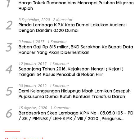
1
Harga Tokek Rumahan bias Mencapai Puluhan Milyaran
Rupiah
2
3 September, 2020
2 Komentar
Pimda Lembaga K.P.K Kota Dumai Lakukan Audiensi
Dengan Dandim 0320 Dumai
3
9 Januari, 2017
1 Komentar
Beban Gaji Rp 813 miliar, BKD Serakhan Ke Bupati Data
Honorer Yang Akan Diberhentikan
4
12 Januari, 2017
1 Komentar
Sepanjang Tahun 2016, Kejaksaan Nengri ( Kejari )
Tangani 54 Kasus Pencabul di Rokan Hilir
5
30 Januari, 2019
1 Komentar
Demi Kelangsungan Hidupnya Mbah Lamikun Sesepuh
Pujakusuma Dumai Butuh Bantuan Transfusi Darah
6
15 Agustus, 2020
1 Komentar
Berdasarkan Skep Lembaga K.P.K No : 03.05.01.03 – PD
/ SK / PIMNAS / LEM-K.P.K / VIII / 2020 , Pengurus
Pimda Lembaga K.P.K Dumai Terbentuk