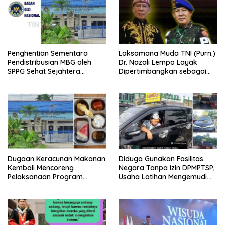
Penghentian Sementara
Laksamana Muda TNI (Purn.)
Pendistribusian MBG oleh
Dr. Nazali Lempo Layak
SPPG Sehat Sejahtera
Dipertimbangkan sebagai
Bersama Pasca-Insiden
Jaksa Agung: Tegas,
Dugaan Keracunan di Dumai
Berintegritas, dan Tidak
Berkompromi terhadap
Penegakan Hukum
Dugaan Keracunan Makanan
Diduga Gunakan Fasilitas
Kembali Mencoreng
Negara Tanpa Izin DPMPTSP,
Pelaksanaan Program
Usaha Latihan Mengemudi
Makan Bergizi Gratis (MBG)
‘Barokah’ Disorot, Instruktur
di SPPG Sehat Sejahtera
Sempat Intimidasi Wartawan
Bersama Kota Dumai