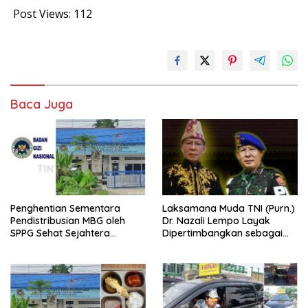
Post Views:
112
Baca Juga
Penghentian Sementara
Laksamana Muda TNI (Purn.)
Pendistribusian MBG oleh
Dr. Nazali Lempo Layak
SPPG Sehat Sejahtera
Dipertimbangkan sebagai
Bersama Pasca-Insiden
Jaksa Agung: Tegas,
Dugaan Keracunan di Dumai
Berintegritas, dan Tidak
Berkompromi terhadap
Penegakan Hukum