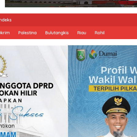
Indeks
ukrim
Palestina
Bulutangkis
Riau
Rohil