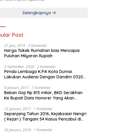
Selengkapnya
ular Post
21 Juni, 2019
5 Komentar
Harga Tokek Rumahan bias Mencapai
Puluhan Milyaran Rupiah
3 September, 2020
2 Komentar
Pimda Lembaga K.P.K Kota Dumai
Lakukan Audiensi Dengan Dandim 0320
Dumai
9 Januari, 2017
1 Komentar
Beban Gaji Rp 813 miliar, BKD Serakhan
Ke Bupati Data Honorer Yang Akan
Diberhentikan
12 Januari, 2017
1 Komentar
Sepanjang Tahun 2016, Kejaksaan Nengri
( Kejari ) Tangani 54 Kasus Pencabul di
Rokan Hilir
30 Januari, 2019
1 Komentar