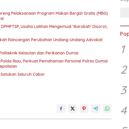
eng Pelaksanaan Program Makan Bergizi Gratis (MBG)
ai
n DPMPTSP, Usaha Latihan Mengemudi ‘Barokah’ Disorot,
Pop
Naskah Rancangan Perubahan Undang-Undang Advokat
1
Politeknik Kelautan dan Perikanan Dumai
 Polda Riau, Perkuat Pemahaman Personel Polres Dumai
2
epolisian
t Satukan Seluruh Cabor
3
4