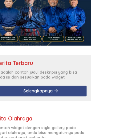
erita Terbaru
i adalah contoh judul deskripsi yang bisa
da isi dan sesuaikan pada widget
Selengkapnya
ita Olahraga
contoh widget dengan style gallery pada
gori olahraga, anda bisa mengaturnya pada
et recent post wpberita.