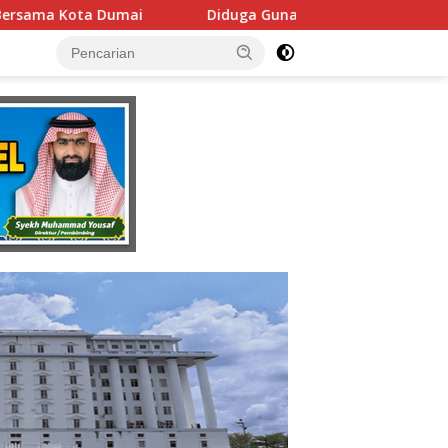
Gunakan Fasilitas Negara Tanpa Izin DPMPTSP, Usaha Latihan M