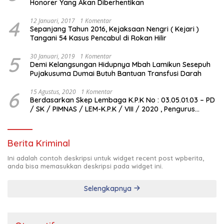
Honorer Yang Akan Diberhentikan
4
12 Januari, 2017
1 Komentar
Sepanjang Tahun 2016, Kejaksaan Nengri ( Kejari )
Tangani 54 Kasus Pencabul di Rokan Hilir
5
30 Januari, 2019
1 Komentar
Demi Kelangsungan Hidupnya Mbah Lamikun Sesepuh
Pujakusuma Dumai Butuh Bantuan Transfusi Darah
6
15 Agustus, 2020
1 Komentar
Berdasarkan Skep Lembaga K.P.K No : 03.05.01.03 – PD
/ SK / PIMNAS / LEM-K.P.K / VIII / 2020 , Pengurus
Pimda Lembaga K.P.K Dumai Terbentuk
Berita Kriminal
Ini adalah contoh deskripsi untuk widget recent post wpberita,
anda bisa memasukkan deskripsi pada widget ini.
Selengkapnya