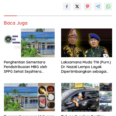
Baca Juga
Penghentian Sementara
Laksamana Muda TNI (Purn.)
Pendistribusian MBG oleh
Dr. Nazali Lempo Layak
SPPG Sehat Sejahtera
Dipertimbangkan sebagai
Bersama Pasca-Insiden
Jaksa Agung: Tegas,
Dugaan Keracunan di Dumai
Berintegritas, dan Tidak
Berkompromi terhadap
Penegakan Hukum