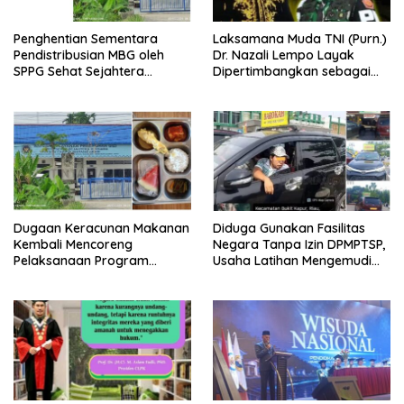
Penghentian Sementara
Laksamana Muda TNI (Purn.)
Pendistribusian MBG oleh
Dr. Nazali Lempo Layak
SPPG Sehat Sejahtera
Dipertimbangkan sebagai
Bersama Pasca-Insiden
Jaksa Agung: Tegas,
Dugaan Keracunan di Dumai
Berintegritas, dan Tidak
Berkompromi terhadap
Penegakan Hukum
Dugaan Keracunan Makanan
Diduga Gunakan Fasilitas
Kembali Mencoreng
Negara Tanpa Izin DPMPTSP,
Pelaksanaan Program
Usaha Latihan Mengemudi
Makan Bergizi Gratis (MBG)
‘Barokah’ Disorot, Instruktur
di SPPG Sehat Sejahtera
Sempat Intimidasi Wartawan
Bersama Kota Dumai