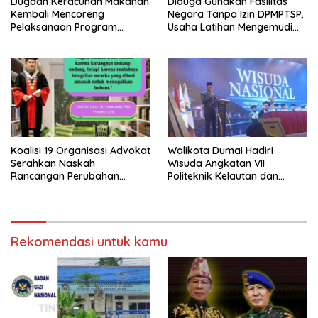
Dugaan Keracunan Makanan
Diduga Gunakan Fasilitas
Kembali Mencoreng
Negara Tanpa Izin DPMPTSP,
Pelaksanaan Program
Usaha Latihan Mengemudi
Makan Bergizi Gratis (MBG)
‘Barokah’ Disorot, Instruktur
di SPPG Sehat Sejahtera
Sempat Intimidasi Wartawan
Bersama Kota Dumai
Koalisi 19 Organisasi Advokat
Walikota Dumai Hadiri
Serahkan Naskah
Wisuda Angkatan VII
Rancangan Perubahan
Politeknik Kelautan dan
Undang-Undang Advokat
Perikanan Dumai
kepada Kementerian Hukum
RI
Rekomendasi untuk kamu