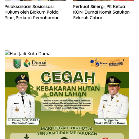
Pelaksanaan Sosialisasi
Perkuat Sinergi, Plt Ketua
Hukum oleh Bidkum Polda
KONI Dumai Komit Satukan
Riau, Perkuat Pemahaman
Seluruh Cabor
Personel Polres Dumai
terhadap KUHP, KUHAP, dan
Perubahan UU Kepolisian