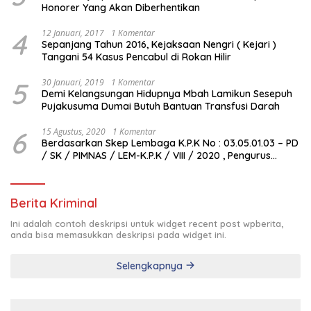
Honorer Yang Akan Diberhentikan
4
12 Januari, 2017
1 Komentar
Sepanjang Tahun 2016, Kejaksaan Nengri ( Kejari )
Tangani 54 Kasus Pencabul di Rokan Hilir
5
30 Januari, 2019
1 Komentar
Demi Kelangsungan Hidupnya Mbah Lamikun Sesepuh
Pujakusuma Dumai Butuh Bantuan Transfusi Darah
6
15 Agustus, 2020
1 Komentar
Berdasarkan Skep Lembaga K.P.K No : 03.05.01.03 – PD
/ SK / PIMNAS / LEM-K.P.K / VIII / 2020 , Pengurus
Pimda Lembaga K.P.K Dumai Terbentuk
Berita Kriminal
Ini adalah contoh deskripsi untuk widget recent post wpberita,
anda bisa memasukkan deskripsi pada widget ini.
Selengkapnya