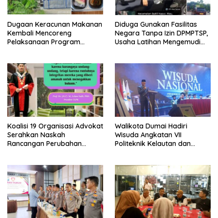
Dugaan Keracunan Makanan
Diduga Gunakan Fasilitas
Kembali Mencoreng
Negara Tanpa Izin DPMPTSP,
Pelaksanaan Program
Usaha Latihan Mengemudi
Makan Bergizi Gratis (MBG)
‘Barokah’ Disorot, Instruktur
di SPPG Sehat Sejahtera
Sempat Intimidasi Wartawan
Bersama Kota Dumai
Koalisi 19 Organisasi Advokat
Walikota Dumai Hadiri
Serahkan Naskah
Wisuda Angkatan VII
Rancangan Perubahan
Politeknik Kelautan dan
Undang-Undang Advokat
Perikanan Dumai
kepada Kementerian Hukum
RI