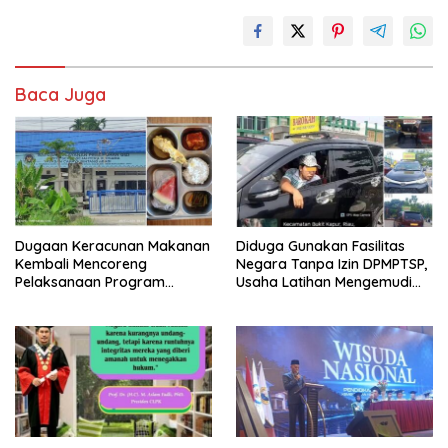
Baca Juga
Dugaan Keracunan Makanan
Diduga Gunakan Fasilitas
Kembali Mencoreng
Negara Tanpa Izin DPMPTSP,
Pelaksanaan Program
Usaha Latihan Mengemudi
Makan Bergizi Gratis (MBG)
‘Barokah’ Disorot, Instruktur
di SPPG Sehat Sejahtera
Sempat Intimidasi Wartawan
Bersama Kota Dumai