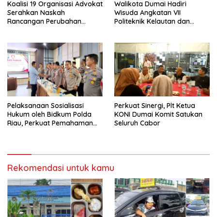
Koalisi 19 Organisasi Advokat
Walikota Dumai Hadiri
Serahkan Naskah
Wisuda Angkatan VII
Rancangan Perubahan
Politeknik Kelautan dan
Undang-Undang Advokat
Perikanan Dumai
kepada Kementerian Hukum
RI
Pelaksanaan Sosialisasi
Perkuat Sinergi, Plt Ketua
Hukum oleh Bidkum Polda
KONI Dumai Komit Satukan
Riau, Perkuat Pemahaman
Seluruh Cabor
Personel Polres Dumai
terhadap KUHP, KUHAP, dan
Perubahan UU Kepolisian
Rekomendasi untuk kamu