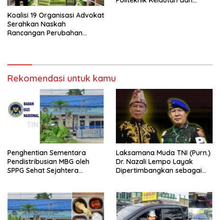
Politeknik Kelautan dan
Perikanan Dumai
Koalisi 19 Organisasi Advokat
Serahkan Naskah
Rancangan Perubahan
Undang-Undang Advokat
kepada Kementerian Hukum
RI
Rekomendasi untuk kamu
Penghentian Sementara
Laksamana Muda TNI (Purn.)
Pendistribusian MBG oleh
Dr. Nazali Lempo Layak
SPPG Sehat Sejahtera
Dipertimbangkan sebagai
Bersama Pasca-Insiden
Jaksa Agung: Tegas,
Dugaan Keracunan di Dumai
Berintegritas, dan Tidak
Berkompromi terhadap
Penegakan Hukum