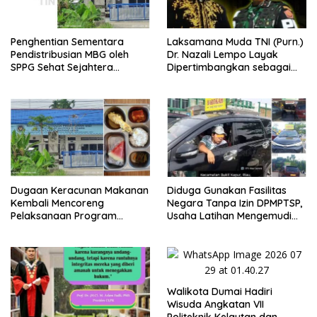
Penghentian Sementara
Laksamana Muda TNI (Purn.)
Pendistribusian MBG oleh
Dr. Nazali Lempo Layak
SPPG Sehat Sejahtera
Dipertimbangkan sebagai
Bersama Pasca-Insiden
Jaksa Agung: Tegas,
Dugaan Keracunan di Dumai
Berintegritas, dan Tidak
Berkompromi terhadap
Penegakan Hukum
Dugaan Keracunan Makanan
Diduga Gunakan Fasilitas
Kembali Mencoreng
Negara Tanpa Izin DPMPTSP,
Pelaksanaan Program
Usaha Latihan Mengemudi
Makan Bergizi Gratis (MBG)
‘Barokah’ Disorot, Instruktur
di SPPG Sehat Sejahtera
Sempat Intimidasi Wartawan
Bersama Kota Dumai
Walikota Dumai Hadiri
Wisuda Angkatan VII