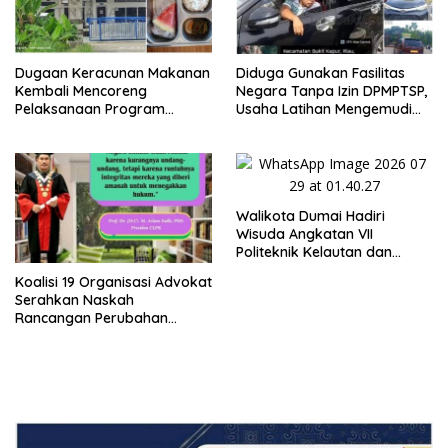
Dugaan Keracunan Makanan
Diduga Gunakan Fasilitas
Kembali Mencoreng
Negara Tanpa Izin DPMPTSP,
Pelaksanaan Program
Usaha Latihan Mengemudi
Makan Bergizi Gratis (MBG)
‘Barokah’ Disorot, Instruktur
di SPPG Sehat Sejahtera
Sempat Intimidasi Wartawan
Bersama Kota Dumai
Walikota Dumai Hadiri
Wisuda Angkatan VII
Politeknik Kelautan dan
Perikanan Dumai
Koalisi 19 Organisasi Advokat
Serahkan Naskah
Rancangan Perubahan
Undang-Undang Advokat
kepada Kementerian Hukum
RI