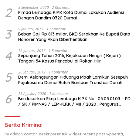
2
3 September, 2020
2 Komentar
Pimda Lembaga K.P.K Kota Dumai Lakukan Audiensi
Dengan Dandim 0320 Dumai
3
9 Januari, 2017
1 Komentar
Beban Gaji Rp 813 miliar, BKD Serakhan Ke Bupati Data
Honorer Yang Akan Diberhentikan
4
12 Januari, 2017
1 Komentar
Sepanjang Tahun 2016, Kejaksaan Nengri ( Kejari )
Tangani 54 Kasus Pencabul di Rokan Hilir
5
30 Januari, 2019
1 Komentar
Demi Kelangsungan Hidupnya Mbah Lamikun Sesepuh
Pujakusuma Dumai Butuh Bantuan Transfusi Darah
6
15 Agustus, 2020
1 Komentar
Berdasarkan Skep Lembaga K.P.K No : 03.05.01.03 – PD
/ SK / PIMNAS / LEM-K.P.K / VIII / 2020 , Pengurus
Pimda Lembaga K.P.K Dumai Terbentuk
Berita Kriminal
Ini adalah contoh deskripsi untuk widget recent post wpberita,