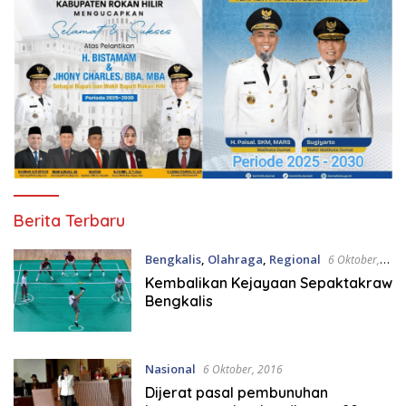
TintaRiau.Com
Berita Terbaru
Bengkalis
,
Olahraga
,
Regional
6 Oktober,
2016
Kembalikan Kejayaan Sepaktakraw
Bengkalis
Nasional
6 Oktober, 2016
Dijerat pasal pembunuhan