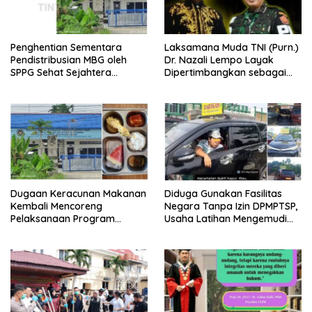
Penghentian Sementara
Laksamana Muda TNI (Purn.)
Pendistribusian MBG oleh
Dr. Nazali Lempo Layak
SPPG Sehat Sejahtera
Dipertimbangkan sebagai
Bersama Pasca-Insiden
Jaksa Agung: Tegas,
Dugaan Keracunan di Dumai
Berintegritas, dan Tidak
Berkompromi terhadap
Penegakan Hukum
Dugaan Keracunan Makanan
Diduga Gunakan Fasilitas
Kembali Mencoreng
Negara Tanpa Izin DPMPTSP,
Pelaksanaan Program
Usaha Latihan Mengemudi
Makan Bergizi Gratis (MBG)
‘Barokah’ Disorot, Instruktur
di SPPG Sehat Sejahtera
Sempat Intimidasi Wartawan
Bersama Kota Dumai