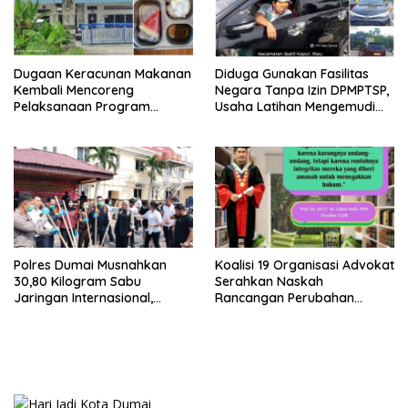
Dugaan Keracunan Makanan
Diduga Gunakan Fasilitas
Kembali Mencoreng
Negara Tanpa Izin DPMPTSP,
Pelaksanaan Program
Usaha Latihan Mengemudi
Makan Bergizi Gratis (MBG)
‘Barokah’ Disorot, Instruktur
di SPPG Sehat Sejahtera
Sempat Intimidasi Wartawan
Bersama Kota Dumai
Polres Dumai Musnahkan
Koalisi 19 Organisasi Advokat
30,80 Kilogram Sabu
Serahkan Naskah
Jaringan Internasional,
Rancangan Perubahan
Selamatkan Lebih dari 155
Undang-Undang Advokat
Ribu Jiwa
kepada Kementerian Hukum
RI