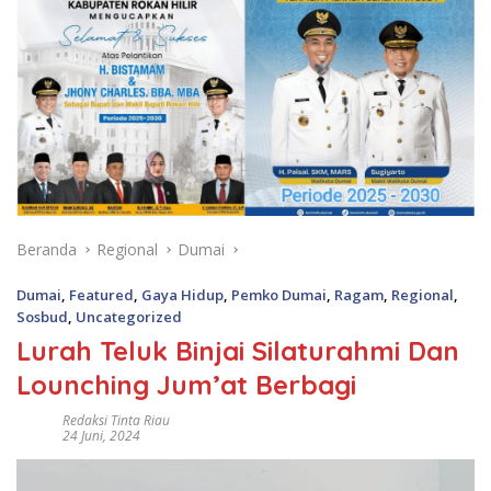
Beranda
Regional
Dumai
Dumai
,
Featured
,
Gaya Hidup
,
Pemko Dumai
,
Ragam
,
Regional
,
Sosbud
,
Uncategorized
Lurah Teluk Binjai Silaturahmi Dan
Lounching Jum’at Berbagi
Redaksi Tinta Riau
24 Juni, 2024