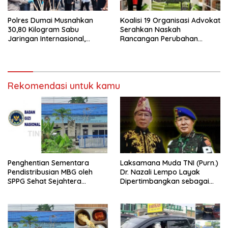
Polres Dumai Musnahkan
Koalisi 19 Organisasi Advokat
30,80 Kilogram Sabu
Serahkan Naskah
Jaringan Internasional,
Rancangan Perubahan
Selamatkan Lebih dari 155
Undang-Undang Advokat
Ribu Jiwa
kepada Kementerian Hukum
RI
Rekomendasi untuk kamu
Penghentian Sementara
Laksamana Muda TNI (Purn.)
Pendistribusian MBG oleh
Dr. Nazali Lempo Layak
SPPG Sehat Sejahtera
Dipertimbangkan sebagai
Bersama Pasca-Insiden
Jaksa Agung: Tegas,
Dugaan Keracunan di Dumai
Berintegritas, dan Tidak
Berkompromi terhadap
Penegakan Hukum