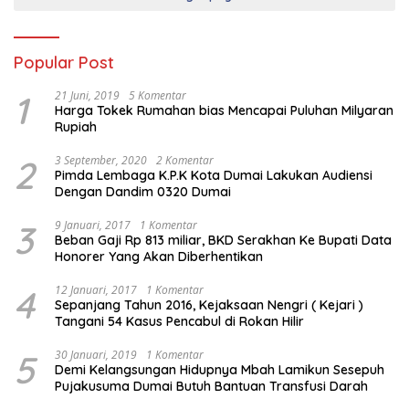
Popular Post
1
21 Juni, 2019
5 Komentar
Harga Tokek Rumahan bias Mencapai Puluhan Milyaran
Rupiah
2
3 September, 2020
2 Komentar
Pimda Lembaga K.P.K Kota Dumai Lakukan Audiensi
Dengan Dandim 0320 Dumai
3
9 Januari, 2017
1 Komentar
Beban Gaji Rp 813 miliar, BKD Serakhan Ke Bupati Data
Honorer Yang Akan Diberhentikan
4
12 Januari, 2017
1 Komentar
Sepanjang Tahun 2016, Kejaksaan Nengri ( Kejari )
Tangani 54 Kasus Pencabul di Rokan Hilir
5
30 Januari, 2019
1 Komentar
Demi Kelangsungan Hidupnya Mbah Lamikun Sesepuh
Pujakusuma Dumai Butuh Bantuan Transfusi Darah