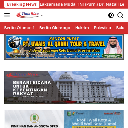
Langsung
samana Muda TNI (Purn.) Dr. Nazali Lempo Layak Dipertimbang
Breaking News
ke
konten
Berita Otomotif
Berita Olahraga
Hukrim
Palestina
Bulut