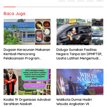
Baca Juga
Dugaan Keracunan Makanan
Diduga Gunakan Fasilitas
Kembali Mencoreng
Negara Tanpa Izin DPMPTSP,
Pelaksanaan Program
Usaha Latihan Mengemudi
Makan Bergizi Gratis (MBG)
‘Barokah’ Disorot, Instruktur
di SPPG Sehat Sejahtera
Sempat Intimidasi Wartawan
Bersama Kota Dumai
Koalisi 19 Organisasi Advokat
Walikota Dumai Hadiri
Serahkan Naskah
Wisuda Angkatan VII