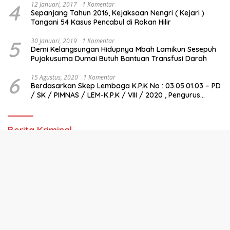
4
12 Januari, 2017
1 Komentar
Sepanjang Tahun 2016, Kejaksaan Nengri ( Kejari )
Tangani 54 Kasus Pencabul di Rokan Hilir
5
30 Januari, 2019
1 Komentar
Demi Kelangsungan Hidupnya Mbah Lamikun Sesepuh
Pujakusuma Dumai Butuh Bantuan Transfusi Darah
6
15 Agustus, 2020
1 Komentar
Berdasarkan Skep Lembaga K.P.K No : 03.05.01.03 – PD
/ SK / PIMNAS / LEM-K.P.K / VIII / 2020 , Pengurus
Pimda Lembaga K.P.K Dumai Terbentuk
Berita Kriminal
Ini adalah contoh deskripsi untuk widget recent post wpberita,
anda bisa memasukkan deskripsi pada widget ini.
Selengkapnya
Otomotif