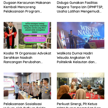
Dugaan Keracunan Makanan
Diduga Gunakan Fasilitas
Kembali Mencoreng
Negara Tanpa Izin DPMPTSP,
Pelaksanaan Program
Usaha Latihan Mengemudi
Makan Bergizi Gratis (MBG)
‘Barokah’ Disorot, Instruktur
di SPPG Sehat Sejahtera
Sempat Intimidasi Wartawan
Bersama Kota Dumai
Koalisi 19 Organisasi Advokat
Walikota Dumai Hadiri
Serahkan Naskah
Wisuda Angkatan VII
Rancangan Perubahan
Politeknik Kelautan dan
Undang-Undang Advokat
Perikanan Dumai
kepada Kementerian Hukum
RI
Pelaksanaan Sosialisasi
Perkuat Sinergi, Plt Ketua