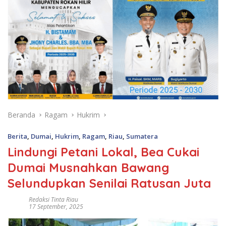
Beranda
Ragam
Hukrim
Berita
,
Dumai
,
Hukrim
,
Ragam
,
Riau
,
Sumatera
Lindungi Petani Lokal, Bea Cukai
Dumai Musnahkan Bawang
Selundupkan Senilai Ratusan Juta
Redaksi Tinta Riau
17 September, 2025