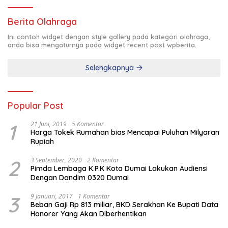
Berita Olahraga
Ini contoh widget dengan style gallery pada kategori olahraga,
anda bisa mengaturnya pada widget recent post wpberita.
Selengkapnya
Popular Post
1
21 Juni, 2019
5 Komentar
Harga Tokek Rumahan bias Mencapai Puluhan Milyaran
Rupiah
2
3 September, 2020
2 Komentar
Pimda Lembaga K.P.K Kota Dumai Lakukan Audiensi
Dengan Dandim 0320 Dumai
3
9 Januari, 2017
1 Komentar
Beban Gaji Rp 813 miliar, BKD Serakhan Ke Bupati Data
Honorer Yang Akan Diberhentikan