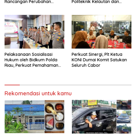
Rancangan Perubahan
Politeknik Kelautan dan
Undang-Undang Advokat
Perikanan Dumai
kepada Kementerian Hukum
RI
Pelaksanaan Sosialisasi
Perkuat Sinergi, Plt Ketua
Hukum oleh Bidkum Polda
KONI Dumai Komit Satukan
Riau, Perkuat Pemahaman
Seluruh Cabor
Personel Polres Dumai
terhadap KUHP, KUHAP, dan
Perubahan UU Kepolisian
Rekomendasi untuk kamu