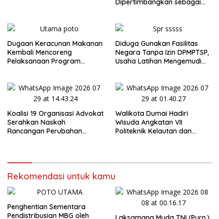
Bersama Pasca-Insiden
Dipertimbangkan sebagai
Dugaan Keracunan di Dumai
Jaksa Agung: Tegas,
Berintegritas, dan Tidak
Berkompromi terhadap
Penegakan Hukum
Dugaan Keracunan Makanan
Diduga Gunakan Fasilitas
Kembali Mencoreng
Negara Tanpa Izin DPMPTSP,
Pelaksanaan Program
Usaha Latihan Mengemudi
Makan Bergizi Gratis (MBG)
‘Barokah’ Disorot, Instruktur
di SPPG Sehat Sejahtera
Sempat Intimidasi Wartawan
Bersama Kota Dumai
Koalisi 19 Organisasi Advokat
Walikota Dumai Hadiri
Serahkan Naskah
Wisuda Angkatan VII
Rancangan Perubahan
Politeknik Kelautan dan
Undang-Undang Advokat
Perikanan Dumai
kepada Kementerian Hukum
RI
Rekomendasi untuk kamu
Penghentian Sementara
Pendistribusian MBG oleh
Laksamana Muda TNI (Purn.)