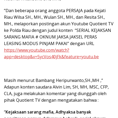
”Dan beberapa orang anggota PERSAJA pada Kejati
Riau Wilsa SH., MH., Wulan SH., MH., dan Resita SH.,
MH., melaporkan postingan akun Youtube Quotient TV
ke Polda Riau dengan judul konten “SERIAL KEJAKSAN
SARANG MAFIA # OKNUM JAKSA JAKSEL PERAS
LEASING MODUS PINJAM PAKAI” dengan URL
https://www.youtube.com/watch?
app=desktop&v=5ycVos40jFk&feature=youtu.be
Masih menurut Bambang Heripurwanto,SH.,MH ,”
Adapun konten saudara Alvin Lim, SH, MH, MSC, CFP,
CLA, juga melakukan komentar yang diunggah oleh
pihak Quotient TV dengan mengatakan bahwa :
“
Kejaksaan sarang mafia, Adhyaksa banyak