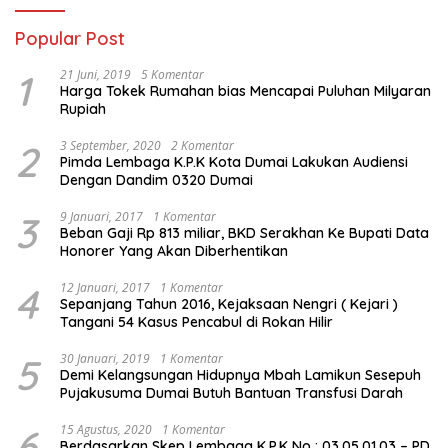
Popular Post
1
21 Juni, 2019
5 Komentar
Harga Tokek Rumahan bias Mencapai Puluhan Milyaran
Rupiah
2
3 September, 2020
2 Komentar
Pimda Lembaga K.P.K Kota Dumai Lakukan Audiensi
Dengan Dandim 0320 Dumai
3
9 Januari, 2017
1 Komentar
Beban Gaji Rp 813 miliar, BKD Serakhan Ke Bupati Data
Honorer Yang Akan Diberhentikan
4
12 Januari, 2017
1 Komentar
Sepanjang Tahun 2016, Kejaksaan Nengri ( Kejari )
Tangani 54 Kasus Pencabul di Rokan Hilir
5
30 Januari, 2019
1 Komentar
Demi Kelangsungan Hidupnya Mbah Lamikun Sesepuh
Pujakusuma Dumai Butuh Bantuan Transfusi Darah
6
15 Agustus, 2020
1 Komentar
Berdasarkan Skep Lembaga K.P.K No : 03.05.01.03 – PD