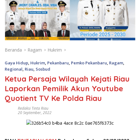
Beranda
Ragam
Hukrim
Gaya Hidup
,
Hukrim
,
Pekanbaru
,
Pemko Pekanbaru
,
Ragam
,
Regional
,
Riau
,
Sosbud
Ketua Persaja Wilayah Kejati Riau
Laporkan Pemilik Akun Youtube
Quotient TV Ke Polda Riau
Redaksi Tinta Riau
20 September, 2022