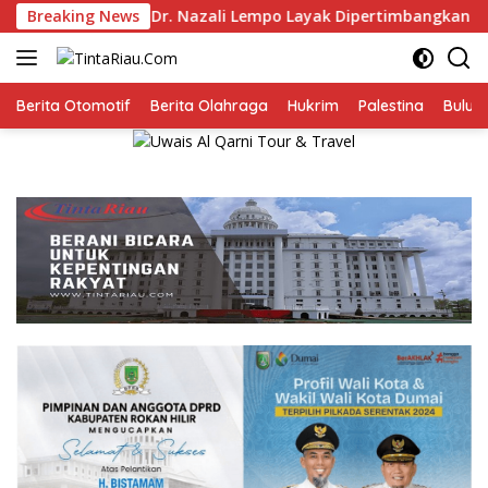
Langsung
.) Dr. Nazali Lempo Layak Dipertimbangkan sebagai Jaksa Ag
Breaking News
ke
konten
Berita Otomotif
Berita Olahraga
Hukrim
Palestina
Bulut