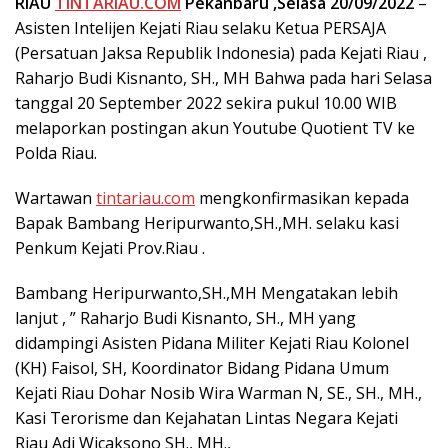
RIAU
TINTARIAU.COM
Pekanbaru ,Selasa 20/09/2022
–
Asisten Intelijen Kejati Riau selaku Ketua PERSAJA
(Persatuan Jaksa Republik Indonesia) pada Kejati Riau ,
Raharjo Budi Kisnanto, SH., MH Bahwa pada hari Selasa
tanggal 20 September 2022 sekira pukul 10.00 WIB
melaporkan postingan akun Youtube Quotient TV ke
Polda Riau.
Wartawan
tintariau.com
mengkonfirmasikan kepada
Bapak Bambang Heripurwanto,SH.,MH. selaku kasi
Penkum Kejati Prov.Riau .
Bambang Heripurwanto,SH.,MH Mengatakan lebih
lanjut , ” Raharjo Budi Kisnanto, SH., MH yang
didampingi Asisten Pidana Militer Kejati Riau Kolonel
(KH) Faisol, SH, Koordinator Bidang Pidana Umum
Kejati Riau Dohar Nosib Wira Warman N, SE., SH., MH.,
Kasi Terorisme dan Kejahatan Lintas Negara Kejati
Riau Adi Wicaksono SH., MH.,