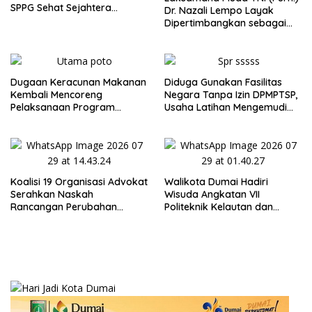
SPPG Sehat Sejahtera
Dr. Nazali Lempo Layak
Bersama Pasca-Insiden
Dipertimbangkan sebagai
Dugaan Keracunan di Dumai
Jaksa Agung: Tegas,
Berintegritas, dan Tidak
Berkompromi terhadap
Penegakan Hukum
Dugaan Keracunan Makanan
Diduga Gunakan Fasilitas
Kembali Mencoreng
Negara Tanpa Izin DPMPTSP,
Pelaksanaan Program
Usaha Latihan Mengemudi
Makan Bergizi Gratis (MBG)
‘Barokah’ Disorot, Instruktur
di SPPG Sehat Sejahtera
Sempat Intimidasi Wartawan
Bersama Kota Dumai
Koalisi 19 Organisasi Advokat
Walikota Dumai Hadiri
Serahkan Naskah
Wisuda Angkatan VII
Rancangan Perubahan
Politeknik Kelautan dan
Undang-Undang Advokat
Perikanan Dumai
kepada Kementerian Hukum
RI