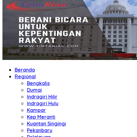
Beranda
Regional
Bengkalis
Dumai
Indragiri Hilir
Indragiri Hulu
Kampar
Kep Meranti
Kuantan Singingi
Pekanbaru