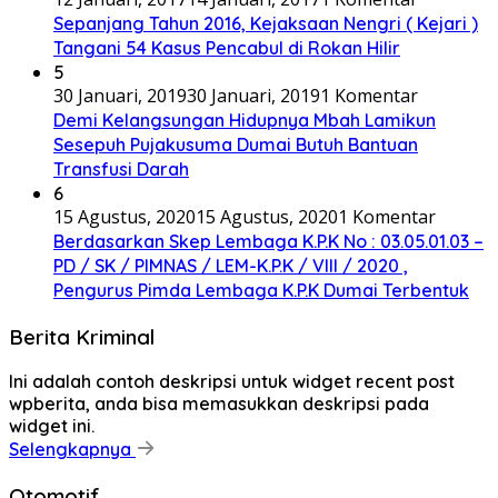
Sepanjang Tahun 2016, Kejaksaan Nengri ( Kejari )
Tangani 54 Kasus Pencabul di Rokan Hilir
5
30 Januari, 2019
30 Januari, 2019
1 Komentar
Demi Kelangsungan Hidupnya Mbah Lamikun
Sesepuh Pujakusuma Dumai Butuh Bantuan
Transfusi Darah
6
15 Agustus, 2020
15 Agustus, 2020
1 Komentar
Berdasarkan Skep Lembaga K.P.K No : 03.05.01.03 –
PD / SK / PIMNAS / LEM-K.P.K / VIII / 2020 ,
Pengurus Pimda Lembaga K.P.K Dumai Terbentuk
Berita Kriminal
Ini adalah contoh deskripsi untuk widget recent post
wpberita, anda bisa memasukkan deskripsi pada
widget ini.
Selengkapnya
Otomotif