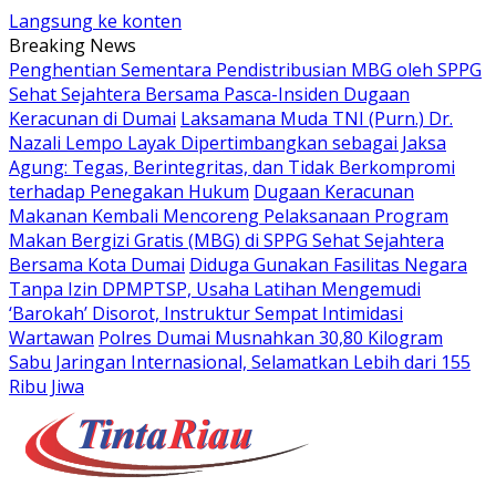
Langsung ke konten
Breaking News
Penghentian Sementara Pendistribusian MBG oleh SPPG
Sehat Sejahtera Bersama Pasca-Insiden Dugaan
Keracunan di Dumai
Laksamana Muda TNI (Purn.) Dr.
Nazali Lempo Layak Dipertimbangkan sebagai Jaksa
Agung: Tegas, Berintegritas, dan Tidak Berkompromi
terhadap Penegakan Hukum
Dugaan Keracunan
Makanan Kembali Mencoreng Pelaksanaan Program
Makan Bergizi Gratis (MBG) di SPPG Sehat Sejahtera
Bersama Kota Dumai
Diduga Gunakan Fasilitas Negara
Tanpa Izin DPMPTSP, Usaha Latihan Mengemudi
‘Barokah’ Disorot, Instruktur Sempat Intimidasi
Wartawan
Polres Dumai Musnahkan 30,80 Kilogram
Sabu Jaringan Internasional, Selamatkan Lebih dari 155
Ribu Jiwa