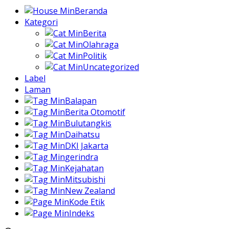
Beranda
Kategori
Berita
Olahraga
Politik
Uncategorized
Label
Laman
Balapan
Berita Otomotif
Bulutangkis
Daihatsu
DKI Jakarta
gerindra
Kejahatan
Mitsubishi
New Zealand
Kode Etik
Indeks