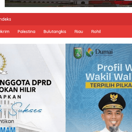
Indeks
ukrim
Palestina
Bulutangkis
Riau
Rohil