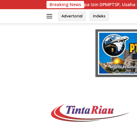
Langsung
Negara Tanpa Izin DPMPTSP, Usaha Latihan Mengemudi ‘Barokah’
Breaking News
ke
konten
Advertorial
Indeks