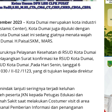
vember 2023
– Kota Dumai merupakan kota industri
slamic Center), Kota Dumai juga dijuluki dengan
ota Dumai saat ini sedang giatnya menata wajah
Dumai. H.Paisal.SKM., MARS.
uruknya Pelayanan Kesehatan di RSUD Kota Dumai
elayangkan Surat konfirmasi ke RSUD Kota Dumai,
UD Kota Dumai ,Pada Hari Senin, tanggal 6
0 / II-02 /1123, yang di tujukan kepada direktur
indak lanjuti seringnya terjadi keluhan
eh peserta JKN kepada Petugas Edukasi dan
h Sakit saat melakukan Costumer visit di area
 kanal Pemberian Informasi dan penanganan