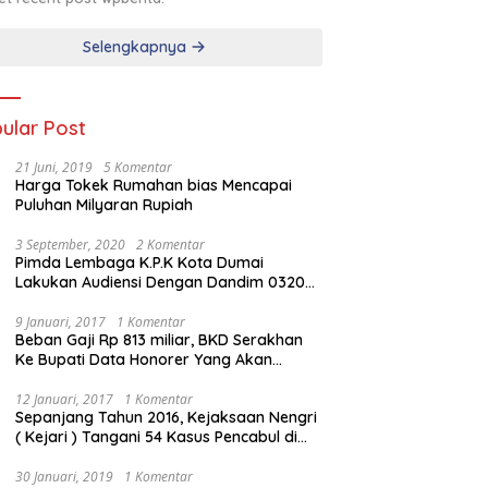
Selengkapnya
ular Post
21 Juni, 2019
5 Komentar
Harga Tokek Rumahan bias Mencapai
Puluhan Milyaran Rupiah
3 September, 2020
2 Komentar
Pimda Lembaga K.P.K Kota Dumai
Lakukan Audiensi Dengan Dandim 0320
Dumai
9 Januari, 2017
1 Komentar
Beban Gaji Rp 813 miliar, BKD Serakhan
Ke Bupati Data Honorer Yang Akan
Diberhentikan
12 Januari, 2017
1 Komentar
Sepanjang Tahun 2016, Kejaksaan Nengri
( Kejari ) Tangani 54 Kasus Pencabul di
Rokan Hilir
30 Januari, 2019
1 Komentar