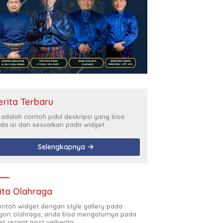
erita Terbaru
i adalah contoh judul deskripsi yang bisa
da isi dan sesuaikan pada widget
Selengkapnya
ita Olahraga
contoh widget dengan style gallery pada
gori olahraga, anda bisa mengaturnya pada
et recent post wpberita.