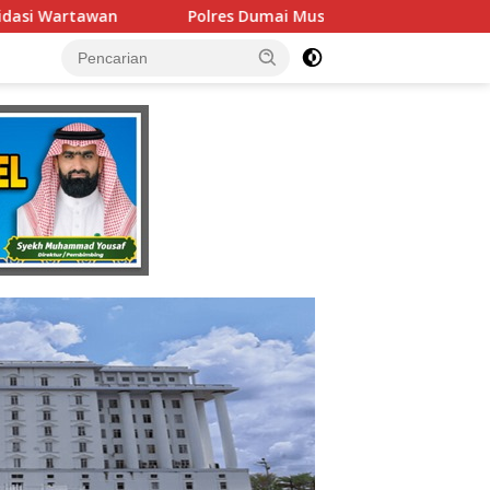
es Dumai Musnahkan 30,80 Kilogram Sabu Jaringan Internasional